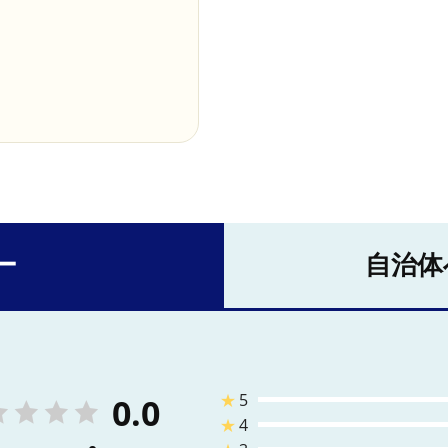
ー
自治体
★
5
0.0
★
4