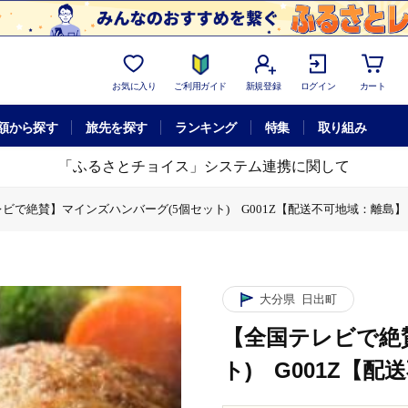
お気に入り
ご利用ガイド
新規登録
ログイン
カート
額から探す
旅先を探す
ランキング
特集
取り組み
「ふるさとチョイス」システム連携に関して
ビで絶賛】マインズハンバーグ(5個セット) G001Z【配送不可地域：離島】
個セット) G001Z【配送不可地域：離島】
で絶賛】マインズハンバーグ(5個セット) G001Z【配送不可地域：離島】
大分県
日出町
【全国テレビで絶
ト) G001Z【