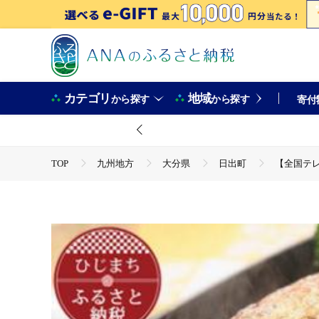
カテゴリ
地域
から探す
から探す
寄付
TOP
九州地方
大分県
日出町
【全国テレ
TOP
肉
【全国テレビで絶賛】マインズハンバーグ(5
TOP
肉
加工肉
ハンバーグ
【全国テレビ