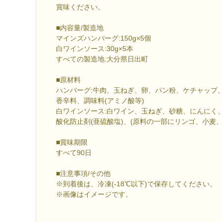
賞味ください。
■内容量/製造地
マインズハンバーグ:150g×5個
白ワインソース:30g×5本
すべての製造地:大分県日出町
■原材料
ハンバーグ:牛肉、玉ねぎ、卵、パン粉、ケチャップ
香辛料、調味料(アミノ酸等)
白ワインソース:白ワイン、玉ねぎ、砂糖、にんにく
酸化防止剤(亜硫酸塩)、(原料の一部にリンゴ、小麦、
■賞味期限
すべて90日
■注意事項/その他
※到着後は、冷凍(-18℃以下)で保存してください。
※画像はイメージです。