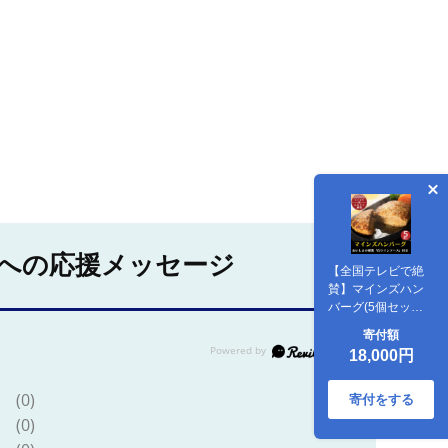
への応援メッセージ
【全国テレビで絶
賛】マインズハン
バーグ(5個セッ
ト) G001Z【配送
寄付額
不可地域：離島】
18,000円
(0)
寄付をする
(0)