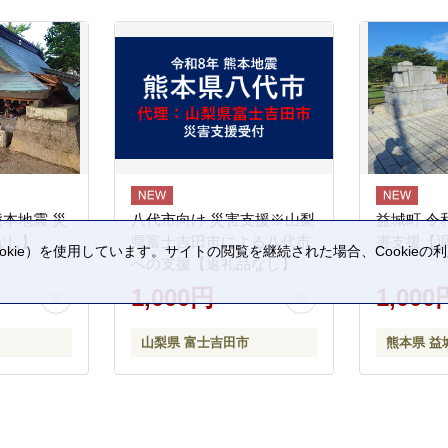
熊本地震 災
八代市向け 災害支援※山梨
益城町 令
なし】
県富士吉田市による八代市
害支援【
kie）を使用しています。サイトの閲覧を継続された場合、Cookie
への支援【返礼品なし】
。
1,000円
1,000
山梨県 富士吉田市
熊本県 益