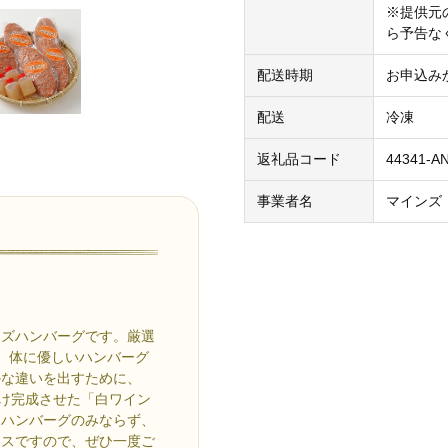
※提供元
ら予告な
配送時期
お申込み
配送
冷凍
返礼品コード
44341-A
事業者名
マインズ
ンズハンバーグです。厳選
た、体に優しいハンバーグ
かな違いを出すために、
かけ完成させた「白ワイン
はハンバーグのみならず、
ースですので、ぜひ一度ご