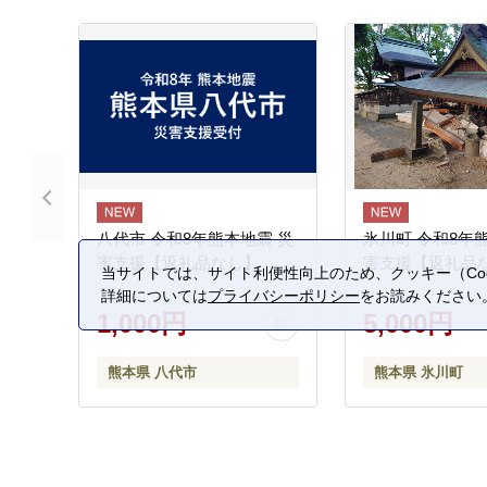
八代市 令和8年熊本地震 災
氷川町 令和8年
害支援【返礼品なし】
害支援【返礼品
当サイトでは、サイト利便性向上のため、クッキー（Coo
詳細については
プライバシーポリシー
をお読みください
1,000円
5,000円
熊本県 八代市
熊本県 氷川町