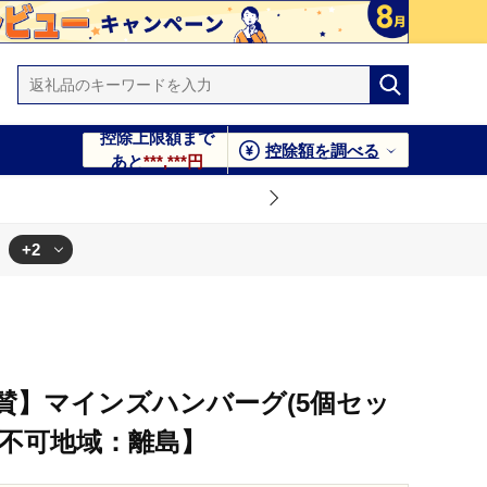
控除上限額まで
控除額を調べる
あと
***,***円
+2
賛】マインズハンバーグ(5個セッ
配送不可地域：離島】