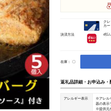
クレ
カー
d払
決済方法
在庫：
〇
返礼品詳細・お申込み・
アレルギー表示
※アレル
器の表示
※提供元