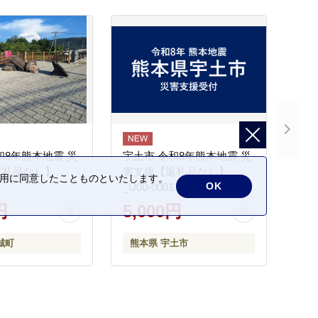
和8年熊本地震 災
宇土市 令和8年熊本地震 災
返礼品なし】
害支援【返礼品なし】
の利用に同意したことものといたします。
OK
_U00-0001
円
5,000円
城町
熊本県 宇土市