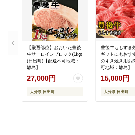
【厳選部位】おおいた豊後
豊後牛ももすき焼き
牛サーロインブロック(1kg)
ギフトにもおす
(日出町)【配送不可地域：
のすき焼き用お
離島】
可地域：離島】
27,000円
15,000円
大分県 日出町
大分県 日出町