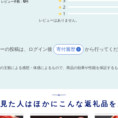
★
3
0
レビュー件数：
件
★
2
★
1
レビューはありません。
ーの投稿は、ログイン後
寄付履歴
から行ってく
の主観による感想・体感によるもので、商品の効果や性能を保証するも
を見た人はほかにこんな返礼品を