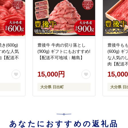
(600g)
豊後牛 牛肉の切り落とし
豊後牛も
すめな人気
(900g) ギフトにもおすすめ!
(600g)
肉【配送不
【配送不可地域：離島】
な人気の
肉【配送
15,000円
15,00
大分県 日出町
大分県 日
あなたにおすすめの返礼品