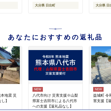
大分県 日出町
大分県 日
あなたにおすすめの返礼品
熊本地震 災
八代市向け 災害支援※山梨
益城町 令
なし】
県富士吉田市による八代市
害支援【
への支援【返礼品なし】