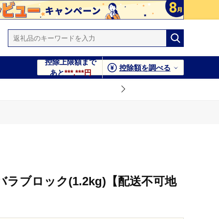
控除上限額まで
控除額を調べる
あと
***,***円
ラブロック(1.2kg)【配送不可地