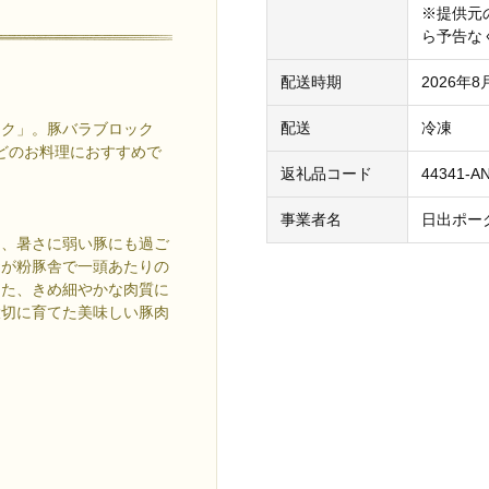
※提供元
ら予告な
配送時期
2026年
配送
冷凍
ーク」。豚バラブロック
などのお料理におすすめで
返礼品コード
44341-A
事業者名
日出ポー
め、暑さに弱い豚にも過ご
おが粉豚舎で一頭あたりの
また、きめ細やかな肉質に
大切に育てた美味しい豚肉