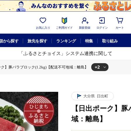
お気に入り
ご利用ガイド
新規登録
ログイン
カート
額から探す
旅先を探す
ランキング
特集
取り組み
「ふるさとチョイス」システム連携に関して
+2
ク】豚バラブロック(1.2kg)【配送不可地域：離島】
配送不可地域：離島】
ロック(1.2kg)【配送不可地域：離島】
大分県
日出町
【日出ポーク】豚バ
域：離島】