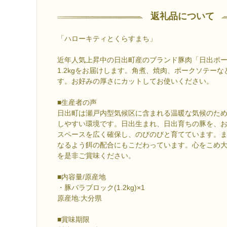
返礼品について
「ハローキティとくらすまち」
近年人気上昇中の日出町産のブランド豚肉「日出ポ
1.2kgをお届けします。角煮、焼肉、ポークソテー
す。お好みの厚さにカットしてお使いください。
■生産者の声
日出町は瀬戸内型気候区に含まれる温暖な気候のた
しやすい環境です。日出生まれ、日出育ちの豚を、
スペースを広く確保し、のびのびと育てています。
なるよう餌の配合にもこだわっています。心をこめ
を是非ご賞味ください。
■内容量/原産地
・豚バラブロック(1.2kg)×1
原産地:大分県
■賞味期限