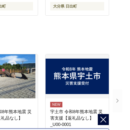
出町
大分県 日出町
和8年熊本地震 災
宇土市 令和8年熊本地震 災
返礼品なし】
害支援【返礼品なし】
_U00-0001