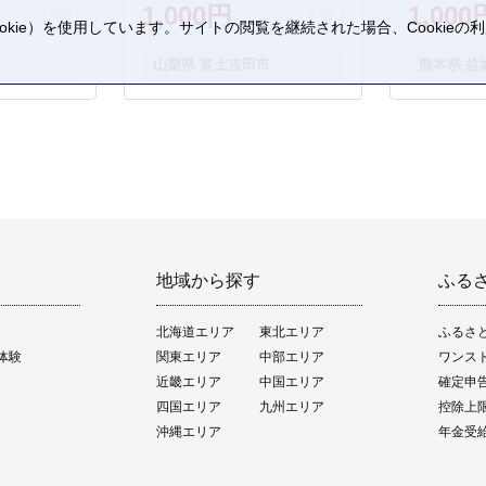
1,000円
1,000
kie）を使用しています。サイトの閲覧を継続された場合、Cookie
。
山梨県 富士吉田市
熊本県 益
地域から探す
ふる
北海道エリア
東北エリア
ふるさ
体験
関東エリア
中部エリア
ワンス
近畿エリア
中国エリア
確定申
四国エリア
九州エリア
控除上
沖縄エリア
年金受