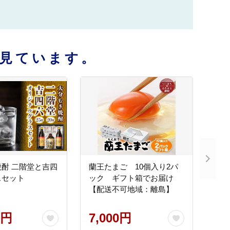
見ています。
酎 二階堂と吉四
蘭王たまご 10個入り2パ
スセット
ック ギフト箱でお届け
【配送不可地域：離島】
0円
7,000円