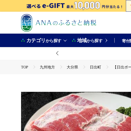
カテゴリ
地域
から探す
から探す
寄付
TOP
九州地方
大分県
日出町
【日出ポー
TOP
肉
【日出ポーク】豚バラブロック(1.2kg)【
TOP
肉
豚肉
黒豚
【日出ポーク】豚バラブ