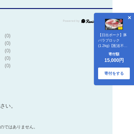
(0)
【日出ポーク】豚
バラブロック
(0)
(1.2kg)【配送不可
(0)
地域：離島】
寄付額
(0)
15,000円
(0)
寄付をする
ださい。
のではありません。