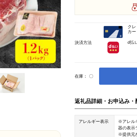
クレ
カー
d払
決済方法
在庫：
〇
返礼品詳細・お申込み・
アレルギー表示
※アレル
器の表示
※提供元