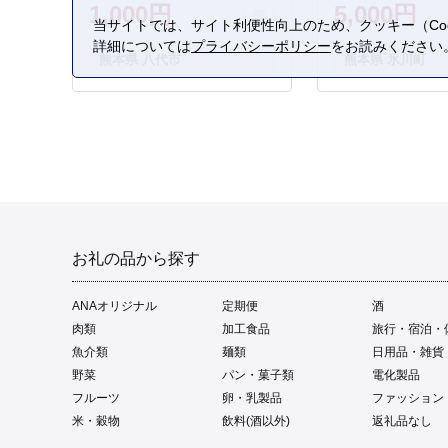
1,000円
5,000円
当サイトでは、サイト利便性向上のため、クッキー（Coo
詳細については
プライバシーポリシー
をお読みください
熊本県 八代市
熊本県 氷川町
お礼の品から探す
ANAオリジナル
定期便
酒
肉類
加工食品
旅行・宿泊・
魚介類
麺類
日用品・雑貨
野菜
パン・菓子類
電化製品
フルーツ
卵・乳製品
ファッション
米・穀物
飲料(酒以外)
返礼品なし