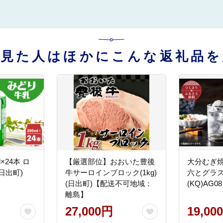
を見た人はほかにこんな返礼品を
×24本 ロ
【厳選部位】おおいた豊後
大分むぎ焼
日出町)
牛サーロインブロック(1kg)
六とグラ
(日出町)【配送不可地域：
(KQ)AG08
離島】
27,000円
19,00