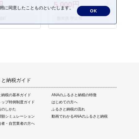
円
5,000円
の利用に同意したことものといたします。
OK
城町
熊本県 宇土市
さと納税ガイド
と納税の基本ガイド
ANAのふるさと納税の特徴
トップ特例制度ガイド
はじめての方へ
告のしかた
ふるさと納税の流れ
限額シミュレーション
動画でわかるANAのふるさと納税
給者・自営業者の方へ