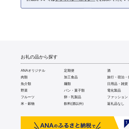
お礼の品から探す
ANAオリジナル
定期便
酒
肉類
加工食品
旅行・宿泊・
魚介類
麺類
日用品・雑貨
野菜
パン・菓子類
電化製品
フルーツ
卵・乳製品
ファッション
米・穀物
飲料(酒以外)
返礼品なし