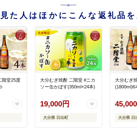
を見た人はほかにこんな返礼品を
階堂25度
大分むぎ焼酎 二階堂 #ニカ
大分むぎ焼
ット
ソー缶かぼす(350ml×24本)
(1800ml
19,000円
45,00
大分県 日出町
大分県 日