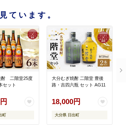
見ています。
酎 二階堂25度
大分むぎ焼酎 二階堂 豊後
)6本セット
路・吉四六瓶 セット AG11
0円
18,000円
出町
大分県 日出町