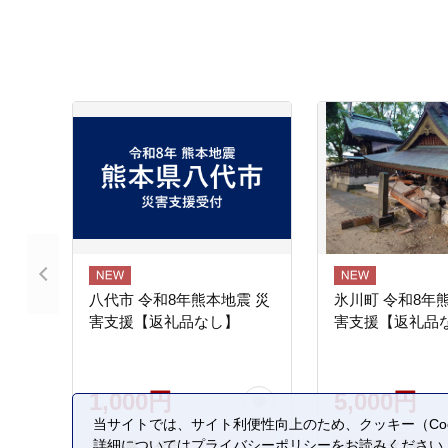
八代市 令和8年熊本地震 災
氷川町 令和8年
害支援【返礼品なし】
害支援【返礼品
1,000円
5,000円
当サイトでは、サイト利便性向上のため、クッキー（Coo
詳細については
プライバシーポリシー
をお読みください
熊本県 八代市
熊本県 氷川町