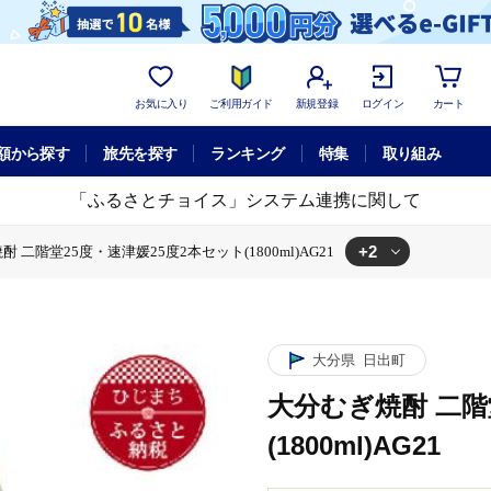
お気に入り
ご利用ガイド
新規登録
ログイン
カート
額から探す
旅先を探す
ランキング
特集
取り組み
「ふるさとチョイス」システム連携に関して
+2
 二階堂25度・速津媛25度2本セット(1800ml)AG21
1800ml)AG21
度2本セット(1800ml)AG21
大分県
日出町
大分むぎ焼酎 二階
(1800ml)AG21