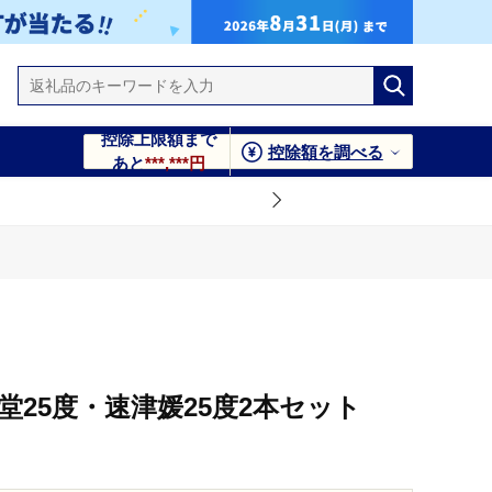
控除上限額まで
控除額を調べる
あと
***,***円
堂25度・速津媛25度2本セット