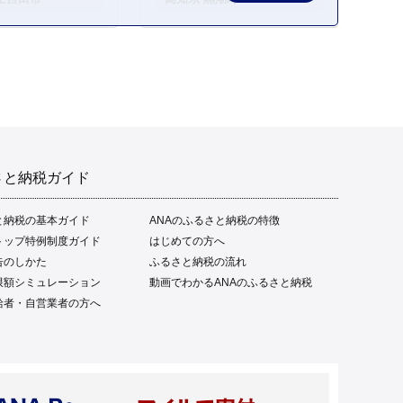
ご当地 本場 高知 黒潮町 ギ
フト 贈答品 人気 返礼品 ふ
るさと納税 魚介類 高知県
産 土佐名物 高知県 高評価
食卓 ご飯のお供 父の日 ギ
フト プレゼント[1669]
さと納税ガイド
と納税の基本ガイド
ANAのふるさと納税の特徴
トップ特例制度ガイド
はじめての方へ
告のしかた
ふるさと納税の流れ
限額シミュレーション
動画でわかるANAのふるさと納税
給者・自営業者の方へ