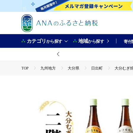
カテゴリ
地域
から探す
から探す
寄付
TOP
九州地方
大分県
日出町
大分むぎ焼酎
TOP
酒
大分むぎ焼酎 二階堂25度・速津媛25度2本セット(
TOP
酒
焼酎
大分むぎ焼酎 二階堂25度・速津媛25