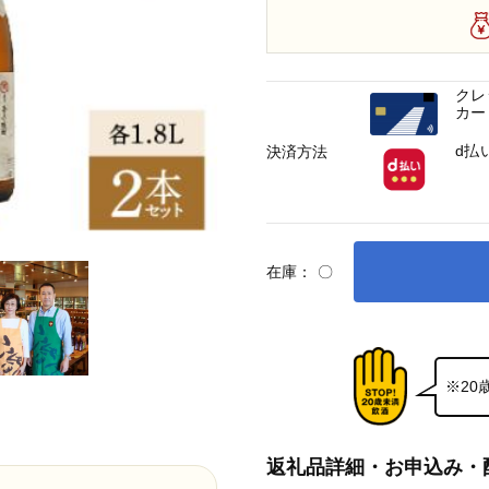
クレ
カー
d払
決済方法
在庫：
〇
※2
返礼品詳細・お申込み・