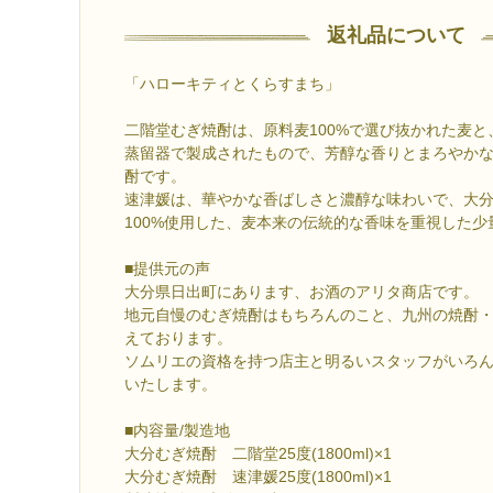
返礼品について
「ハローキティとくらすまち」
二階堂むぎ焼酎は、原料麦100%で選び抜かれた麦
蒸留器で製成されたもので、芳醇な香りとまろやか
酎です。
速津媛は、華やかな香ばしさと濃醇な味わいで、大
100%使用した、麦本来の伝統的な香味を重視した
■提供元の声
大分県日出町にあります、お酒のアリタ商店です。
地元自慢のむぎ焼酎はもちろんのこと、九州の焼酎
えております。
ソムリエの資格を持つ店主と明るいスタッフがいろ
いたします。
■内容量/製造地
大分むぎ焼酎 二階堂25度(1800ml)×1
大分むぎ焼酎 速津媛25度(1800ml)×1