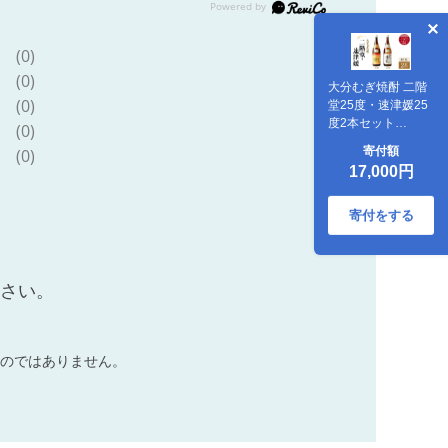
(0)
(0)
大分むぎ焼酎 二階
(0)
堂25度・速津媛25
度2本セット
(0)
(1800ml)AG21
寄付額
(0)
17,000円
寄付をする
ださい。
のではありません。