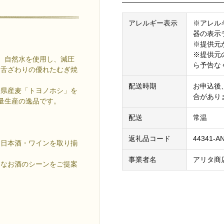
アレルギー表示
※アレル
器の表示
※提供元
※提供元
と、自然水を使用し、減圧
ら予告な
な舌ざわりの優れたむぎ焼
配送時期
お申込後
分県産麦「トヨノホシ」を
合があり
少量生産の逸品です。
配送
常温
返礼品コード
44341-A
・日本酒・ワインを取り揃
事業者名
アリタ商
んなお酒のシーンをご提案