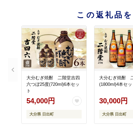
この返礼品
大分むぎ焼酎 二階堂吉四
大分むぎ焼酎 二
六つぼ25度(720ml)6本セッ
(1800ml)4本セ
ト
54,000円
30,000円
大分県 日出町
大分県 日出町