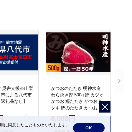
 災害支援※山梨
かつおのたたき 明神水産
田市による八代市
わら焼き鰹 500g 鰹 カツオ
【返礼品なし】
かつお 鰹たたき かつおタ
タキ 鰹のたたき かつおの
タタキ 藁焼き わら焼き 魚
円
8,000円
さかな 海鮮 刺身 お刺身 冷
の利用に同意したことものといたします。
凍 ご家庭用 グルメ 特産品
OK
士吉田市
高知県 黒潮町