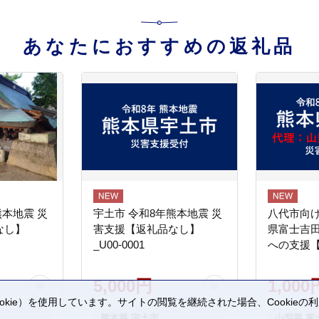
あなたにおすすめの返礼品
熊本地震 災
宇土市 令和8年熊本地震 災
八代市向け
なし】
害支援【返礼品なし】
県富士吉
_U00-0001
への支援
5,000円
1,000
kie）を使用しています。サイトの閲覧を継続された場合、Cookie
。
熊本県 宇土市
山梨県 富