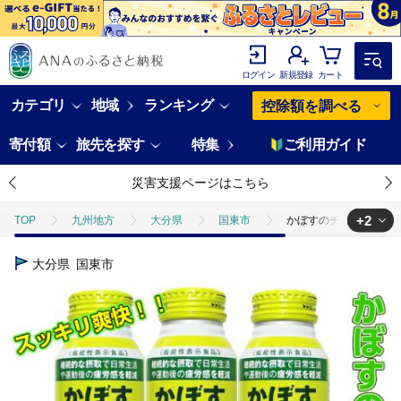
ログイン
新規登録
カート
カテゴリ
地域
ランキング
控除額を調べる
寄付額
旅先を探す
特集
ご利用ガイド
災害支援ページはこちら
+2
TOP
九州地方
大分県
国東市
かぼすのチカラ190ｇ×
TOP
卵・乳製品
ほかの卵・乳製品
かぼすのチカラ190ｇ×2
大分県
国東市
TOP
飲料（酒以外）
ソフトドリンク
ほかのソフトドリンク