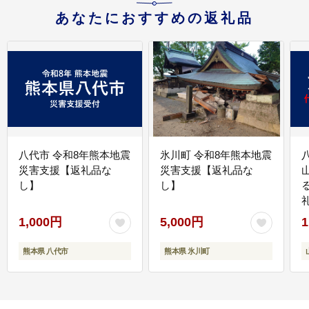
あなたにおすすめの返礼品
八代市 令和8年熊本地震
氷川町 令和8年熊本地震
災害支援【返礼品な
災害支援【返礼品な
し】
し】
1,000円
5,000円
1
熊本県 八代市
熊本県 氷川町