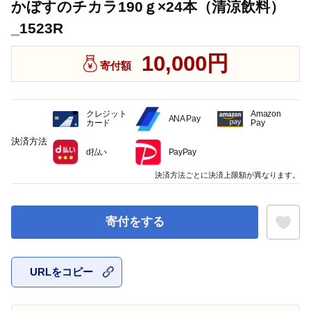
かぼすのチカラ190ｇ×24本（清涼飲料）
_1523R
10,000円
寄付額
クレジット
Amazon
ANA Pay
カード
Pay
決済方法
d払い
PayPay
決済方法ごとに決済上限額が異なります。
寄付をする
URLをコピー
お気に入