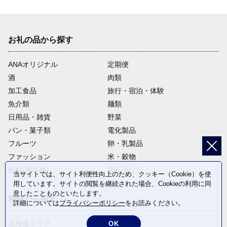
お礼の品から探す
ANAオリジナル
定期便
酒
肉類
加工食品
旅行・宿泊・体験
魚介類
麺類
日用品・雑貨
野菜
パン・菓子類
電化製品
フルーツ
卵・乳製品
ファッション
米・穀物
飲料(酒以外)
返礼品なし
当サイトでは、サイト利便性向上のため、クッキー（Cookie）を使
用しています。サイトの閲覧を継続された場合、Cookieの利用に同
意したことものといたします。
地域から探す
詳細については
プライバシーポリシー
をお読みください。
北海道エリア
東北エリア
OK