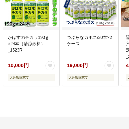
かぼすのチカラ190ｇ
つぶらなカボス/30本×2
×24本（清涼飲料）
ケース
_1523R
_
10,000円
19,000円
4
大分県 国東市
大分県 国東市