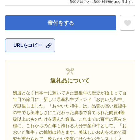
決済方法ごとに決済上限額が異なります。
寄付をする
URLをコピー
お気に入
返礼品について
幾度となく日本一に輝いてきた豊後牛の歴史が始まって百
年目の節目に、新しい県産和牛ブランド「おおいた和牛」
が誕生しました。「おおいた和牛」は、品質の高い豊後牛
の中でも美味しさにこだわった農場で育てられた肉質4等
級以上のものだけを選んだ逸品。これまでの百年の恵みを
糧に、これからの百年も誇れる大分県産和牛として、「お
おいた和牛」の挑戦は続きます。美味しいお肉を求めて研
究が重ねられて、軟らかい肉質にサシがバランスよく入