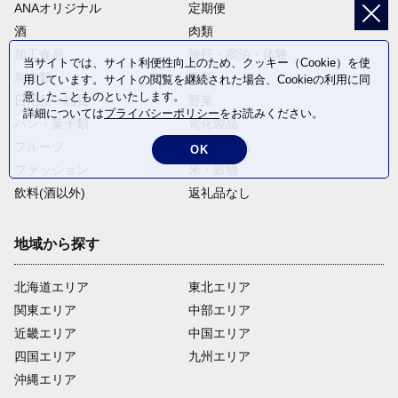
ANAオリジナル
定期便
酒
肉類
加工食品
旅行・宿泊・体験
当サイトでは、サイト利便性向上のため、クッキー（Cookie）を使
魚介類
麺類
用しています。サイトの閲覧を継続された場合、Cookieの利用に同
意したことものといたします。
日用品・雑貨
野菜
詳細については
プライバシーポリシー
をお読みください。
パン・菓子類
電化製品
フルーツ
卵・乳製品
OK
ファッション
米・穀物
飲料(酒以外)
返礼品なし
地域から探す
北海道エリア
東北エリア
関東エリア
中部エリア
近畿エリア
中国エリア
四国エリア
九州エリア
沖縄エリア