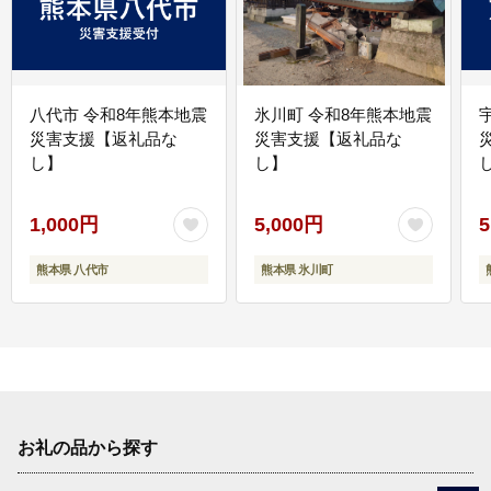
八代市 令和8年熊本地震
氷川町 令和8年熊本地震
災害支援【返礼品な
災害支援【返礼品な
し】
し】
し
1,000円
5,000円
5
熊本県 八代市
熊本県 氷川町
お礼の品から探す