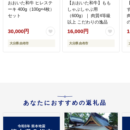
おおいた和牛 ヒレステ
【おおいた和牛】もも
ーキ 400g（100g×4枚）
しゃぶしゃぶ用
セット
（600g）｜ 肉質4等級
以上 こだわりの逸品
30,000円
16,000円
1
大分県 由布市
大分県 由布市
あなたにおすすめの返礼品