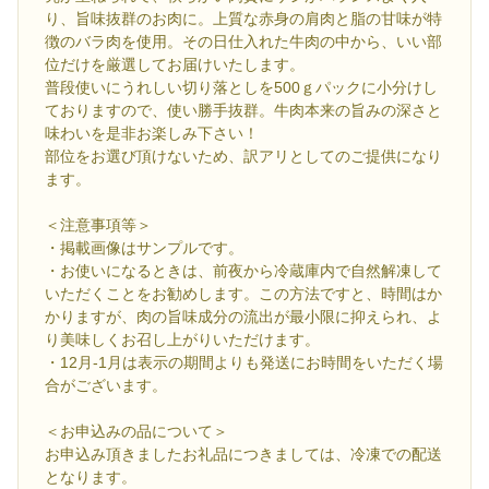
り、旨味抜群のお肉に。上質な赤身の肩肉と脂の甘味が特
徴のバラ肉を使用。その日仕入れた牛肉の中から、いい部
位だけを厳選してお届けいたします。
普段使いにうれしい切り落としを500ｇパックに小分けし
ておりますので、使い勝手抜群。牛肉本来の旨みの深さと
味わいを是非お楽しみ下さい！
部位をお選び頂けないため、訳アリとしてのご提供になり
ます。
＜注意事項等＞
・掲載画像はサンプルです。
・お使いになるときは、前夜から冷蔵庫内で自然解凍して
いただくことをお勧めします。この方法ですと、時間はか
かりますが、肉の旨味成分の流出が最小限に抑えられ、よ
り美味しくお召し上がりいただけます。
・12月-1月は表示の期間よりも発送にお時間をいただく場
合がございます。
＜お申込みの品について＞
お申込み頂きましたお礼品につきましては、冷凍での配送
となります。