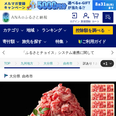
ログイン
新規登録
カート
カテゴリ
地域
ランキング
控除額を調べる
寄付額
旅先を探す
特集
ご利用ガイド
「ふるさとチョイス」システム連携に関して
+1
TOP
九州地方
大分県
由布市
訳あり！おおいた和牛 切り
TOP
肉
牛肉
訳あり！おおいた和牛 切り落とし 5kg（500g×
大分県
由布市