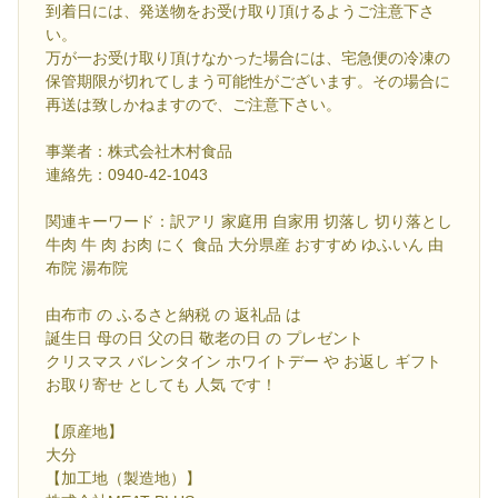
到着日には、発送物をお受け取り頂けるようご注意下さ
い。
万が一お受け取り頂けなかった場合には、宅急便の冷凍の
保管期限が切れてしまう可能性がございます。その場合に
再送は致しかねますので、ご注意下さい。
事業者：株式会社木村食品
連絡先：0940-42-1043
関連キーワード：訳アリ 家庭用 自家用 切落し 切り落とし
牛肉 牛 肉 お肉 にく 食品 大分県産 おすすめ ゆふいん 由
布院 湯布院
由布市 の ふるさと納税 の 返礼品 は
誕生日 母の日 父の日 敬老の日 の プレゼント
クリスマス バレンタイン ホワイトデー や お返し ギフト
お取り寄せ としても 人気 です！
【原産地】
大分
【加工地（製造地）】