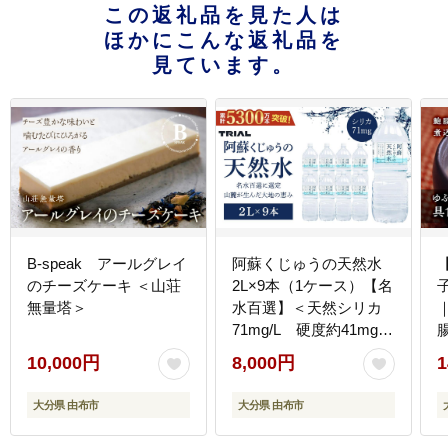
この返礼品を見た人は
ほかにこんな返礼品を
見ています。
B-speak アールグレイ
阿蘇くじゅうの天然水
のチーズケーキ ＜山荘
2L×9本（1ケース）【名
無量塔＞
水百選】＜天然シリカ
71mg/L 硬度約41mg/L
＞トライアル
10,000円
8,000円
1
大分県 由布市
大分県 由布市