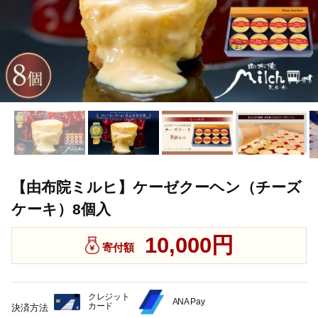
【由布院ミルヒ】ケーゼクーヘン（チーズ
ケーキ）8個入
10,000円
寄付額
クレジット
ANA Pay
カード
決済方法