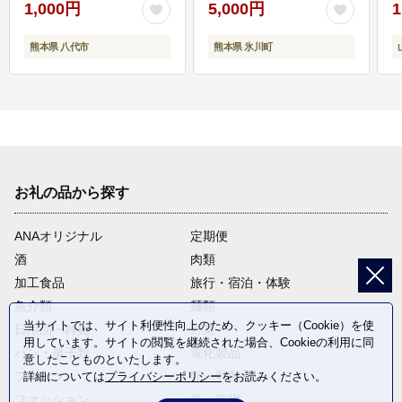
1,000円
5,000円
1
熊本県 八代市
熊本県 氷川町
お礼の品から探す
ANAオリジナル
定期便
酒
肉類
加工食品
旅行・宿泊・体験
魚介類
麺類
当サイトでは、サイト利便性向上のため、クッキー（Cookie）を使
日用品・雑貨
野菜
用しています。サイトの閲覧を継続された場合、Cookieの利用に同
パン・菓子類
電化製品
意したことものといたします。
フルーツ
卵・乳製品
詳細については
プライバシーポリシー
をお読みください。
ファッション
米・穀物