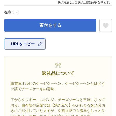
決済方法ごとに決済上限額が異なります。
在庫：
○
寄付をする
URLをコピー
お気に入
返礼品について
由布院ミルヒのケーゼクーヘン。ケーゼクーヘンとはドイ
ツ語でチーズケーキの意味。
下からクッキー、スポンジ、チーズソースと三層になって
おり、由布院の店舗では【焼き立て】のふわとろを15分お
きにご提供しておりますが、冷蔵状態でも濃厚なしっとり
としたチーズケーキとしてお楽しみいただけます。