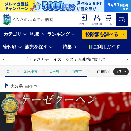
ログイン
新規登録
カート
カテゴリ
地域
ランキング
控除額を調べる
寄付額
旅先を探す
特集
ご利用ガイド
「ふるさとチョイス」システム連携に関して
+3
TOP
九州地方
大分県
由布市
【由布院ミルヒ】ケー
TOP
パン・菓子類
洋菓子
【由布院ミルヒ】ケーゼクーヘン
大分県
由布市
TOP
パン・菓子類
洋菓子
ケーキ
【由布院ミルヒ】
TOP
パン・菓子類
洋菓子
ほかの洋菓子
【由布院ミ