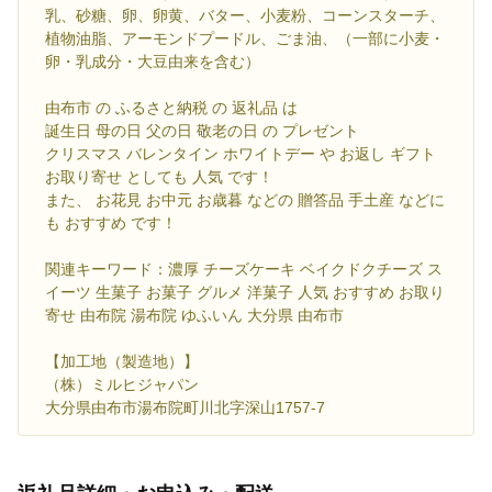
乳、砂糖、卵、卵黄、バター、小麦粉、コーンスターチ、
植物油脂、アーモンドプードル、ごま油、（一部に小麦・
卵・乳成分・大豆由来を含む）
由布市 の ふるさと納税 の 返礼品 は
誕生日 母の日 父の日 敬老の日 の プレゼント
クリスマス バレンタイン ホワイトデー や お返し ギフト
お取り寄せ としても 人気 です！
また、 お花見 お中元 お歳暮 などの 贈答品 手土産 などに
も おすすめ です！
関連キーワード：濃厚 チーズケーキ ベイクドクチーズ ス
イーツ 生菓子 お菓子 グルメ 洋菓子 人気 おすすめ お取り
寄せ 由布院 湯布院 ゆふいん 大分県 由布市
【加工地（製造地）】
（株）ミルヒジャパン
大分県由布市湯布院町川北字深山1757-7