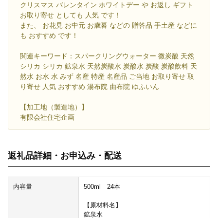
クリスマス バレンタイン ホワイトデー や お返し ギフト
お取り寄せ としても 人気 です！
また、 お花見 お中元 お歳暮 などの 贈答品 手土産 などに
も おすすめ です！
関連キーワード：スパークリングウォーター 微炭酸 天然
シリカ シリカ 鉱泉水 天然炭酸水 炭酸水 炭酸 炭酸飲料 天
然水 お水 水 みず 名産 特産 名産品 ご当地 お取り寄せ 取
り寄せ 人気 おすすめ 湯布院 由布院 ゆふいん
【加工地（製造地）】
有限会社住宅企画
返礼品詳細・お申込み・配送
内容量
500ml 24本
【原材料名】
鉱泉水