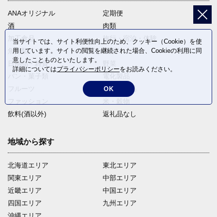
ANAオリジナル
定期便
酒
肉類
加工食品
旅行・宿泊・体験
当サイトでは、サイト利便性向上のため、クッキー（Cookie）を使
用しています。サイトの閲覧を継続された場合、Cookieの利用に同
魚介類
麺類
意したことものといたします。
日用品・雑貨
野菜
詳細については
プライバシーポリシー
をお読みください。
パン・菓子類
電化製品
フルーツ
卵・乳製品
OK
ファッション
米・穀物
飲料(酒以外)
返礼品なし
地域から探す
北海道エリア
東北エリア
関東エリア
中部エリア
近畿エリア
中国エリア
四国エリア
九州エリア
沖縄エリア