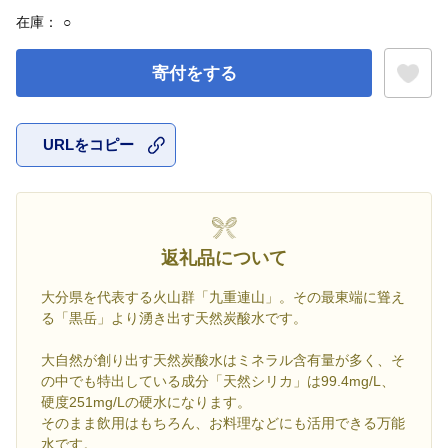
在庫：
○
寄付をする
URLをコピー
お気に入
返礼品について
大分県を代表する火山群「九重連山」。その最東端に聳え
る「黒岳」より湧き出す天然炭酸水です。
大自然が創り出す天然炭酸水はミネラル含有量が多く、そ
の中でも特出している成分「天然シリカ」は99.4mg/L、
硬度251mg/Lの硬水になります。
そのまま飲用はもちろん、お料理などにも活用できる万能
水です。