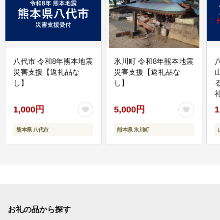
八代市 令和8年熊本地震
氷川町 令和8年熊本地震
災害支援【返礼品な
災害支援【返礼品な
し】
し】
1,000円
5,000円
1
熊本県 八代市
熊本県 氷川町
お礼の品から探す