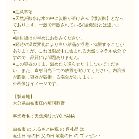
■注意事項
●天然炭酸水は水の中に炭酸が溶け込み【微炭酸】となっ
ております。一般で市販されている(強炭酸)とは違いま
す。
●開封後はお早めにお飲みください。
●経時や温度変化により白い結晶が浮遊・沈殿することが
ありますが、これは製品中に含まれる天然ミネラル成分で
すので、品質には問題ありません。
●この容器のまま、温めたり凍らせたりしないでくださ
い。また、直射日光下での放置を避けてください。内溶液
が膨張し容器が破損する場合があります。
※画像はイメージです。
【製造地】
大分県由布市庄内町阿蘇野
事業者名：天然炭酸水YOIYANA
由布市 の ふるさと納税 の 返礼品 は
誕生日 母の日 父の日 敬老の日 の プレゼント