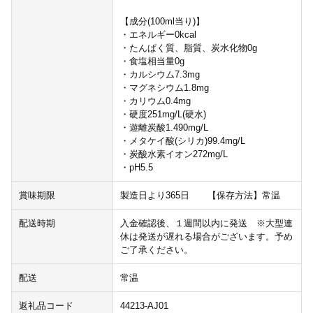
【成分(100ml当り)】
・エネルギー0kcal
・たんぱく質、脂質、炭水化物0g
・食塩相当量0g
・カルシウム7.3mg
・マグネシウム1.8mg
・カリウム0.4mg
・硬度251mg/L(硬水)
・遊離炭酸1.490mg/L
・メタケイ酸(シリカ)99.4mg/L
・炭酸水素イオン272mg/L
・pH5.5
賞味期限
製造日より365日 【保存方法】常温
配送時期
入金確認後、１週間以内に発送 ※大型連
休は発送が遅れる場合がございます。予め
ご了承ください。
配送
常温
返礼品コード
44213-AJ01