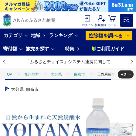
ログイン
新規登録
カート
カテゴリ
地域
ランキング
控除額を調べる
寄付額
旅先を探す
特集
ご利用ガイド
「ふるさとチョイス」システム連携に関して
+2
TOP
九州地方
大分県
由布市
天然炭酸水YOIYANA 5
TOP
飲料（酒以外）
水
天然炭酸水YOIYANA 500ml×24本
大分県
由布市
TOP
飲料（酒以外）
ソフトドリンク
ジュース
天然炭