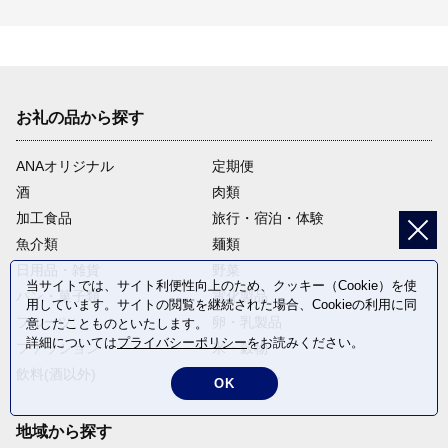
お礼の品から探す
ANAオリジナル
定期便
酒
肉類
加工食品
旅行・宿泊・体験
魚介類
麺類
日用品・雑貨
野菜
当サイトでは、サイト利便性向上のため、クッキー（Cookie）を使
パン・菓子類
電化製品
用しています。サイトの閲覧を継続された場合、Cookieの利用に同
フルーツ
卵・乳製品
意したことものといたします。
詳細については
プライバシーポリシー
をお読みください。
ファッション
米・穀物
飲料(酒以外)
返礼品なし
OK
地域から探す