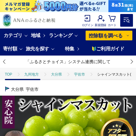
ログイン
新規登録
カート
カテゴリ
地域
ランキング
控除額を調べる
寄付額
旅先を探す
特集
ご利用ガイド
「ふるさとチョイス」システム連携に関して
TOP
九州地方
大分県
宇佐市
シャインマスカット(約1
大分県
宇佐市