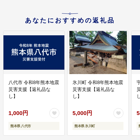
あなたにおすすめの返礼品
八代市 令和8年熊本地震
氷川町 令和8年熊本地震
災害支援【返礼品な
災害支援【返礼品な
し】
し】
し
1,000円
5,000円
5
熊本県 八代市
熊本県 氷川町