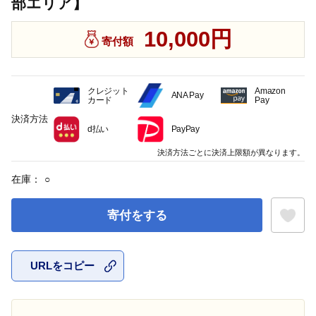
部エリア】
10,000円
寄付額
クレジット
Amazon
ANA Pay
カード
Pay
決済方法
d払い
PayPay
決済方法ごとに決済上限額が異なります。
在庫：
○
寄付をする
URLをコピー
お気に入