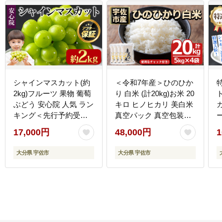
シャインマスカット(約
＜令和7年産＞ひのひか
2kg)フルーツ 果物 葡萄
り 白米 (計20kg)お米 20
ぶどう 安心院 人気 ラン
キロ ヒノヒカリ 美白米
キング＜先行予約受付
真空パック 真空包装
中！2026年8月下旬より
【114900500】【祥田産
17,000円
48,000円
1
順次発送予定＞＜北海
業
道 沖縄 離島配送不可＞
大分県 宇佐市
大分県 宇佐市
【106300501】【大分県
農業協同組合 北部エ
リア】