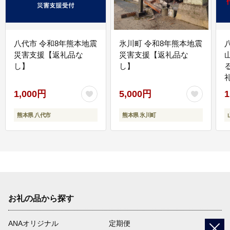
八代市 令和8年熊本地震
氷川町 令和8年熊本地震
災害支援【返礼品な
災害支援【返礼品な
し】
し】
1,000円
5,000円
1
熊本県 八代市
熊本県 氷川町
お礼の品から探す
ANAオリジナル
定期便