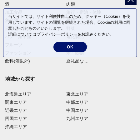
酒
肉類
加工食品
旅行・宿泊・体験
当サイトでは、サイト利便性向上のため、クッキー（Cookie）を使
魚介類
麺類
用しています。サイトの閲覧を継続された場合、Cookieの利用に同
意したことものといたします。
日用品・雑貨
野菜
詳細については
プライバシーポリシー
をお読みください。
パン・菓子類
電化製品
フルーツ
卵・乳製品
OK
ファッション
米・穀物
飲料(酒以外)
返礼品なし
地域から探す
北海道エリア
東北エリア
関東エリア
中部エリア
近畿エリア
中国エリア
四国エリア
九州エリア
沖縄エリア