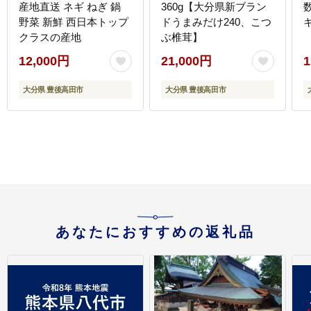
産地直送 ネギ ねぎ 鍋
360g【大分県新ブラン
野菜 新鮮 西日本トップ
ドうまみだけ240、こつ
ギ
クラスの産地
ぶ椎茸】
12,000円
21,000円
1
大分県 豊後高田市
大分県 豊後高田市
あなたにおすすめの返礼品