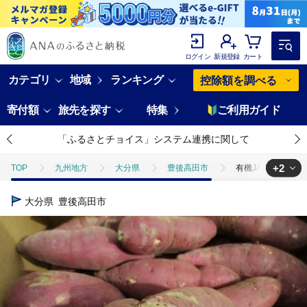
ログイン
新規登録
カート
カテゴリ
地域
ランキング
控除額を調べる
寄付額
旅先を探す
特集
ご利用ガイド
「ふるさとチョイス」システム連携に関して
+2
TOP
九州地方
大分県
豊後高田市
有機JASさつまいも
TOP
野菜
有機JASさつまいも（10kg/訳あり/S～Lサイズ）
大分県
豊後高田市
TOP
野菜
さつまいも
有機JASさつまいも（10kg/訳あり/S