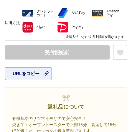
クレジット
Amazon
ANA Pay
カード
Pay
決済方法
d払い
PayPay
決済方法ごとに決済上限額が異なります。
受付開始前
URLをコピー
お気に入
返礼品について
有機栽培のサツマイモなので安心安全！
焼き芋：オーブントースターで上部15分、裏返して15分
ほど焼くと、ホクホクの焼き芋ができます。