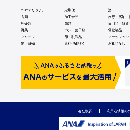
ANAオリジナル
定期便
酒
肉類
加工食品
旅行・宿泊・
魚介類
麺類
日用品・雑貨
野菜
パン・菓子類
電化製品
フルーツ
卵・乳製品
ファッション
米・穀物
飲料(酒以外)
返礼品なし
会社概要
利用者情報の