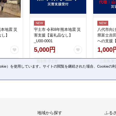
熊本地震 災
宇土市 令和8年熊本地震 災
八代市向け
なし】
害支援【返礼品なし】
県富士吉
_U00-0001
への支援
5,000円
1,000
熊本県 宇土市
山梨県 富
kie）を使用しています。サイトの閲覧を継続された場合、Cookie
。
地域から探す
ふる