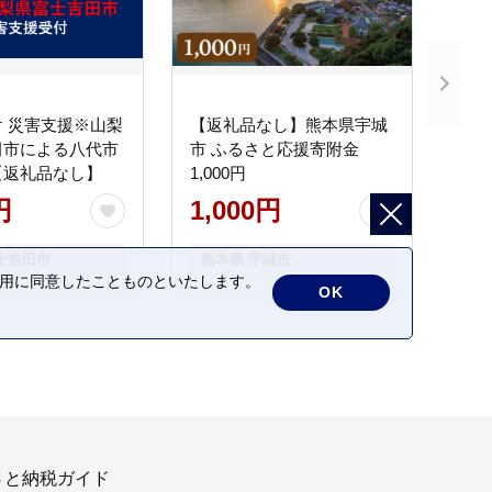
 災害支援※山梨
【返礼品なし】熊本県宇城
田市による八代市
市 ふるさと応援寄附金
【返礼品なし】
1,000円
円
1,000円
士吉田市
熊本県 宇城市
の利用に同意したことものといたします。
OK
さと納税ガイド