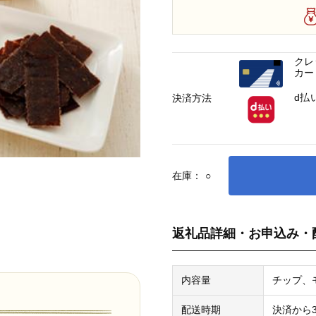
クレ
カー
d払
決済方法
在庫：
○
返礼品詳細・お申込み・
内容量
チップ、
配送時期
決済から