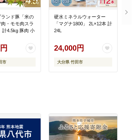
ブランド豚「米の
硬水ミネラルウォーター
デ肉・モモ肉スラ
「マグナ1800」 2L×12本 計
計4.5kg 豚肉 小
24L
0円
24,000円
田市
大分県 竹田市