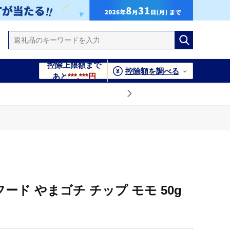
控除上限額まで
控除額を調べる
あと
***,***円
フード やまゴチ チップ モモ 50g