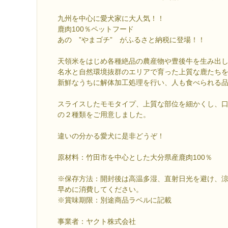
九州を中心に愛犬家に大人気！！
鹿肉100％ペットフード
あの ”やまゴチ” がふるさと納税に登場！！
天領米をはじめ各種絶品の農産物や豊後牛を生み出
名水と自然環境抜群のエリアで育った上質な鹿たち
新鮮なうちに解体加工処理を行い、人も食べられる
スライスしたモモタイプ、上質な部位を細かくし、
の２種類をご用意しました。
違いの分かる愛犬に是非どうぞ！
原材料：竹田市を中心とした大分県産鹿肉100％
※保存方法：開封後は高温多湿、直射日光を避け、
早めに消費してください。
※賞味期限：別途商品ラベルに記載
事業者：ヤクト株式会社