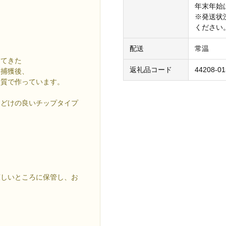
年末年始
※発送状
ください
配送
常温
してきた
返礼品コード
44208-01
を捕獲後、
品質で作っています。
口どけの良いチップタイプ
涼しいところに保管し、お