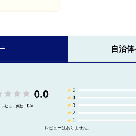
ー
自治体
★
5
0.0
★
4
★
3
0
レビュー件数：
件
★
2
★
1
レビューはありません。