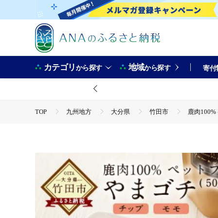
カテゴリ
地域
から探す
から探す
寄付
TOP
九州地方
大分県
竹田市
鹿肉100%
TOP
肉
鹿肉100% ペットフード やまゴチ チップ モモ 
TOP
肉
馬肉
ほかの馬肉
鹿肉100% ペ
TOP
肉
加工肉
ほかの加工肉
鹿肉100%
TOP
日用品・雑貨
ほかの雑貨・日用品
鹿肉1