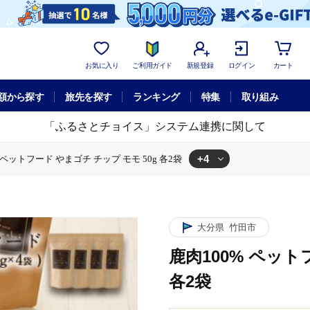
お気に入り
ご利用ガイド
新規登録
ログイン
カート
額から探す
旅先を探す
ランキング
特集
取り組み
「ふるさとチョイス」システム連携に関して
+4
 ペットフード やまゴチ チップ モモ 50g 各2袋
50g 各2袋
ットフード やまゴチ チップ モモ 50g 各2袋
 ペットフード やまゴチ チップ モモ 50g 各2袋
00% ペットフード やまゴチ チップ モモ 50g 各2袋
大分県
竹田市
鹿肉100% ペット
各2袋