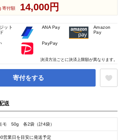
14,000円
寄付額
ジット
ANA Pay
Amazon
ド
Pay
い
PayPay
決済方法ごとに決済上限額が異なります。
寄付をする
配送
お気に入り登録
モモ 50g 各2袋（計4袋）
30営業日を目安に発送予定