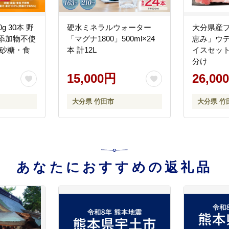
g 30本 野
硬水ミネラルウォーター
大分県産
添加物不使
「マグナ1800」500ml×24
恵み」ウ
 砂糖・食
本 計12L
イスセット 
分け
15,000円
26,00
大分県 竹田市
大分県 竹
あなたにおすすめの返礼品