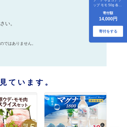
ップ モモ 50g 各2
袋
寄付額
14,000円
ださい。
寄付をする
のではありません。
見ています。