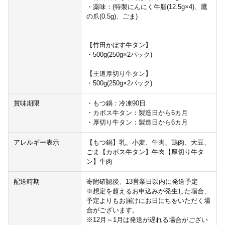
・薬味：(特製にんにく牛脂(12.5g×4)、鷹
の爪(0.5g)、ごま)
【竹田かぼす牛タン】
・500g(250g×2パック)
【王道厚切り牛タン】
・500g(250g×2パック)
賞味期限
・もつ鍋：冷凍90日
・カボス牛タン：製造日から6カ月
・厚切り牛タン：製造日から6カ月
アレルギー表示
【もつ鍋】乳、小麦、牛肉、鶏肉、大豆、
ごま【カボス牛タン】牛肉【厚切り牛タ
ン】牛肉
配送時期
寄附確認後、13営業日以内に発送予定
※想定を超えるお申込みが発生した場合、
予定よりもお届けにお日にちをいただく場
合がございます。
※12月～1月は発送が遅れる場合がござい