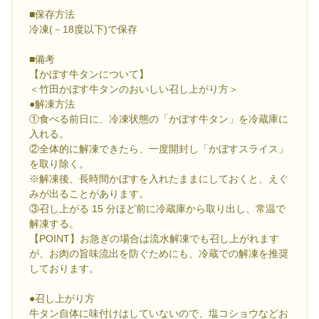
■保存方法
冷凍(－18度以下)で保存
■備考
【かぼす牛タンについて】
＜竹田かぼす牛タンのおいしい召し上がり方＞
●解凍方法
①食べる前日に、冷凍状態の「かぼす牛タン」を冷蔵庫に
入れる。
②全体的に解凍できたら、一度開封し「かぼすスライス」
を取り除く。
※解凍後、長時間かぼすを入れたままにしておくと、えぐ
みが出ることがあります。
③召し上がる 15 分ほど前に冷蔵庫から取り出し、常温で
解凍する。
【POINT】お急ぎの場合は流水解凍でも召し上がれます
が、お肉の旨味流出を防ぐためにも、冷蔵での解凍を推奨
しております。
●召し上がり方
牛タン自体に味付けはしていないので、塩コショウなどお