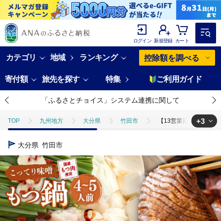
ログイン
新規登録
カート
カテゴリ
地域
ランキング
控除額を調べる
寄付額
旅先を探す
特集
ご利用ガイド
「ふるさとチョイス」システム連携に関して
+3
TOP
九州地方
大分県
竹田市
【13営業日以内発送】もつ
TOP
加工食品
【13営業日以内発送】もつ鍋(こってり味噌) 4～5人前 
大分県
竹田市
TOP
加工食品
鍋
【13営業日以内発送】もつ鍋(こってり味噌) 4
TOP
加工食品
鍋
肉(鍋)
【13営業日以内発送】もつ鍋(こ