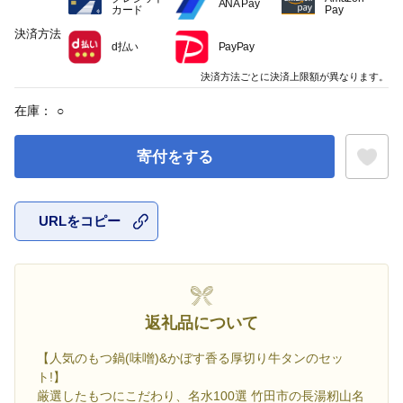
ANA Pay
カード
Pay
決済方法
d払い
PayPay
決済方法ごとに決済上限額が異なります。
在庫：
○
寄付をする
URLをコピー
お気に入
返礼品について
【人気のもつ鍋(味噌)&かぼす香る厚切り牛タンのセッ
ト!】
厳選したもつにこだわり、名水100選 竹田市の長湯籾山名