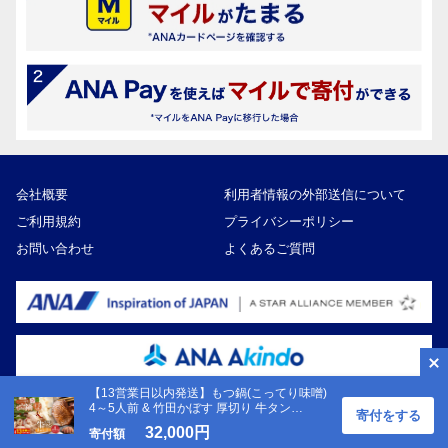
会社概要
利用者情報の外部送信について
ご利用規約
プライバシーポリシー
お問い合わせ
よくあるご質問
【13営業日以内発送】もつ鍋(こってり味噌)
4～5人前 & 竹田かぼす 厚切り 牛タン
寄付をする
Copyright ©ANA Akindo Co., Ltd
250g×2、王道 厚切り 牛タン 250g×2
32,000円
寄付額