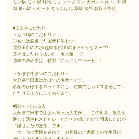
モツ鍋 モツ 鍋 味噌 ミソ スープ タン カボス 牛肉 牛 肉 焼
肉 食べ比べ セット ちゃんぽん 薬味 食品 お取り寄せ
■工夫やこだわり
＜もつ鍋のこだわり＞
①もつは厳選した国産和牛もつ!
②竹田市の名水(超軟水)使用のまろやかなスープ!
③〆はこだわり抜いた「名水麺」で!
④味の決め手は、特製「にんにく牛ラード」!
＜かぼす牛タンのこだわり＞
大分県竹田市はかぼすの名産地です。
名産のかぼすをスライスにし、焼肉でもカボスを感じてい
ただけるようにしております。
■関わっている人
大分県竹田市で生まれ育った店主が、「この町を、飲食を
通じて活性化させたい」ただその想いだけで開店したのが
「陽はまたのぼる」です。
一つ一つに愛情を込めて、お客様のご家庭での食生活に、
陽はまたのぼり続けますように。