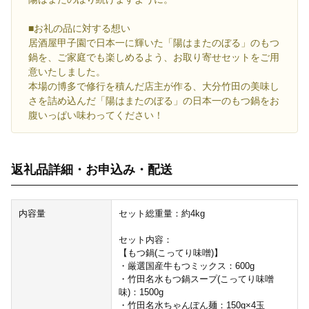
■お礼の品に対する想い
居酒屋甲子園で日本一に輝いた「陽はまたのぼる」のもつ
鍋を、ご家庭でも楽しめるよう、お取り寄せセットをご用
意いたしました。
本場の博多で修行を積んだ店主が作る、大分竹田の美味し
さを詰め込んだ「陽はまたのぼる」の日本一のもつ鍋をお
腹いっぱい味わってください！
返礼品詳細・お申込み・配送
内容量
セット総重量：約4kg
セット内容：
【もつ鍋(こってり味噌)】
・厳選国産牛もつミックス：600g
・竹田名水もつ鍋スープ(こってり味噌
味)：1500g
・竹田名水ちゃんぽん麺：150g×4玉