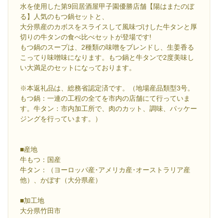
水を使用した第9回居酒屋甲子園優勝店舗【陽はまたのぼ
る】人気のもつ鍋セットと、
大分県産のカボスをスライスして風味づけした牛タンと厚
切りの牛タンの食べ比べセットが登場です!
もつ鍋のスープは、2種類の味噌をブレンドし、生姜香る
こってり味噌味になります。もつ鍋と牛タンで2度美味し
い大満足のセットになっております。
※本返礼品は、総務省認定済です。（地場産品類型3号。
もつ鍋：一連の工程の全てを市内の店舗にて行っていま
す。牛タン：市内加工所で、肉のカット、調味、パッケー
ジングを行っています。）
■産地
牛もつ：国産
牛タン：（ヨーロッパ産･アメリカ産･オーストラリア産
他）、かぼす（大分県産）
■加工地
大分県竹田市