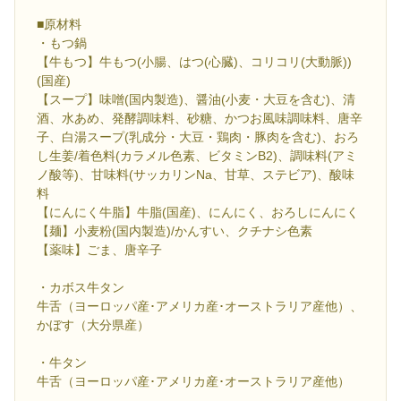
■原材料
・もつ鍋
【牛もつ】牛もつ(小腸、はつ(心臓)、コリコリ(大動脈))
(国産)
【スープ】味噌(国内製造)、醤油(小麦・大豆を含む)、清
酒、水あめ、発酵調味料、砂糖、かつお風味調味料、唐辛
子、白湯スープ(乳成分・大豆・鶏肉・豚肉を含む)、おろ
し生姜/着色料(カラメル色素、ビタミンB2)、調味料(アミ
ノ酸等)、甘味料(サッカリンNa、甘草、ステビア)、酸味
料
【にんにく牛脂】牛脂(国産)、にんにく、おろしにんにく
【麺】小麦粉(国内製造)/かんすい、クチナシ色素
【薬味】ごま、唐辛子
・カボス牛タン
牛舌（ヨーロッパ産･アメリカ産･オーストラリア産他）、
かぼす（大分県産）
・牛タン
牛舌（ヨーロッパ産･アメリカ産･オーストラリア産他）