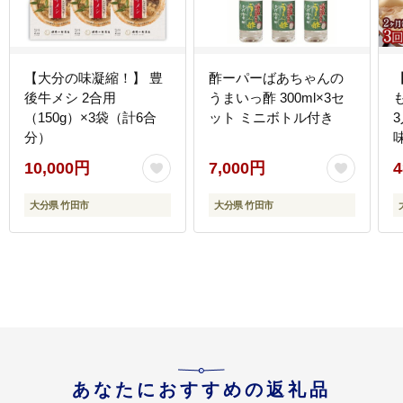
【大分の味凝縮！】 豊
酢ーパーばあちゃんの
後牛メシ 2合用
うまいっ酢 300ml×3セ
（150g）×3袋（計6合
ット ミニボトル付き
分）
10,000円
7,000円
4
大分県 竹田市
大分県 竹田市
あなたにおすすめの返礼品