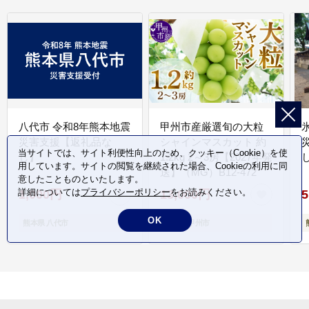
八代市 令和8年熊本地震
甲州市産厳選旬の大粒
災害支援【返礼品な
シャインマスカット 約
当サイトでは、サイト利便性向上のため、クッキー（Cookie）を使
し】
1.2kg 2～3房【2027年発
用しています。サイトの閲覧を継続された場合、Cookieの利用に同
送】（MG）B12-472
意したことものといたします。
詳細については
プライバシーポリシー
をお読みください。
1,000円
13,000円
5
OK
熊本県 八代市
山梨県 甲州市