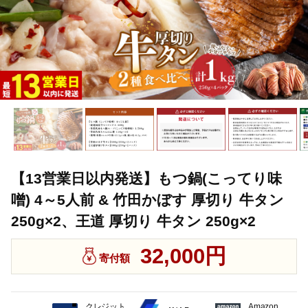
【13営業日以内発送】もつ鍋(こってり味
噌) 4～5人前 & 竹田かぼす 厚切り 牛タン
250g×2、王道 厚切り 牛タン 250g×2
32,000円
寄付額
クレジット
Amazon