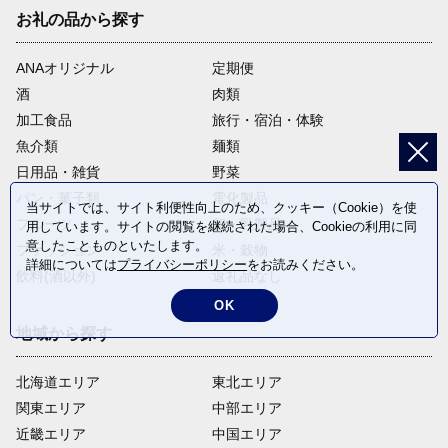
お礼の品から探す
ANAオリジナル
定期便
酒
肉類
加工食品
旅行・宿泊・体験
魚介類
麺類
日用品・雑貨
野菜
パン・菓子類
電化製品
当サイトでは、サイト利便性向上のため、クッキー（Cookie）を使
フルーツ
卵・乳製品
用しています。サイトの閲覧を継続された場合、Cookieの利用に同
意したことものといたします。
ファッション
米・穀物
詳細については
プライバシーポリシー
をお読みください。
飲料(酒以外)
返礼品なし
OK
地域から探す
北海道エリア
東北エリア
関東エリア
中部エリア
近畿エリア
中国エリア