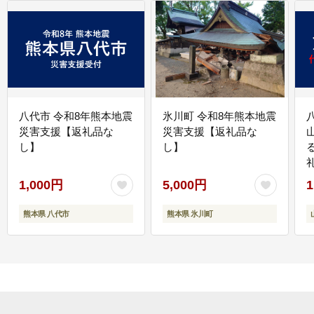
八代市 令和8年熊本地震
氷川町 令和8年熊本地震
災害支援【返礼品な
災害支援【返礼品な
し】
し】
1,000円
5,000円
1
熊本県 八代市
熊本県 氷川町