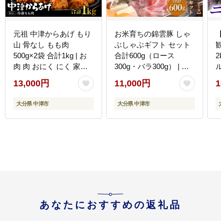
元祖 中津からあげ もり
お米育ちの錦雲豚 しゃ
山 骨なし もも肉
ぶしゃぶギフト セット
500g×2袋 合計1kg | お
合計600g（ロース
2
肉 肉 おにく にく 家庭
300g・バラ300g） | ブ
調理 中津からあげ 唐揚
ランド豚 九州産 大分県
13,000円
11,000円
1
げ からあげ から揚げ 冷
産 国産 冷凍 送料無料
凍 冷凍食品 お弁当 弁当
大分県 中津市
大分県 中津市
おかず お惣菜 惣菜 おつ
まみ 大分県 中津市
あなたにおすすめの返礼品