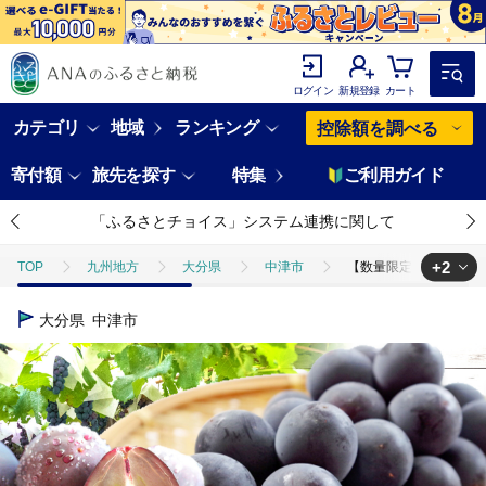
ログイン
新規登録
カート
カテゴリ
地域
ランキング
控除額を調べる
寄付額
旅先を探す
特集
ご利用ガイド
「ふるさとチョイス」システム連携に関して
+2
TOP
九州地方
大分県
中津市
【数量限定】宮内果樹観光
TOP
フルーツ
ぶどう・マスカット
【数量限定】宮内果樹観光園
大分県
中津市
TOP
フルーツ
ほかのフルーツ
【数量限定】宮内果樹観光園のニ