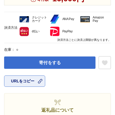
クレジット
Amazon
ANA Pay
カード
Pay
決済方法
d払い
PayPay
決済方法ごとに決済上限額が異なります。
在庫：
○
寄付をする
URLをコピー
お気に入
返礼品について