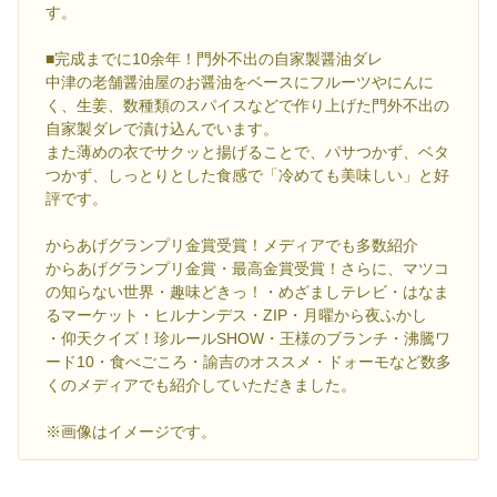
す。
■完成までに10余年！門外不出の自家製醤油ダレ
中津の老舗醤油屋のお醤油をベースにフルーツやにんに
く、生姜、数種類のスパイスなどで作り上げた門外不出の
自家製ダレで漬け込んでいます。
また薄めの衣でサクッと揚げることで、パサつかず、ベタ
つかず、しっとりとした食感で「冷めても美味しい」と好
評です。
からあげグランプリ金賞受賞！メディアでも多数紹介
からあげグランプリ金賞・最高金賞受賞！さらに、マツコ
の知らない世界・趣味どきっ！・めざましテレビ・はなま
るマーケット・ヒルナンデス・ZIP・月曜から夜ふかし
・仰天クイズ！珍ルールSHOW・王様のブランチ・沸騰ワ
ード10・食べごころ・諭吉のオススメ・ドォーモなど数多
くのメディアでも紹介していただきました。
※画像はイメージです。