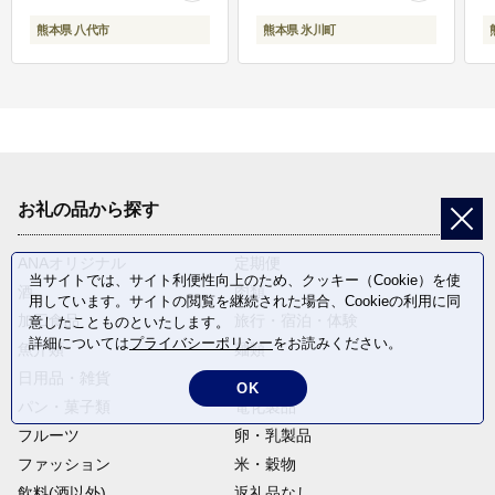
熊本県 八代市
熊本県 氷川町
お礼の品から探す
ANAオリジナル
定期便
当サイトでは、サイト利便性向上のため、クッキー（Cookie）を使
酒
肉類
用しています。サイトの閲覧を継続された場合、Cookieの利用に同
加工食品
旅行・宿泊・体験
意したことものといたします。
詳細については
プライバシーポリシー
をお読みください。
魚介類
麺類
日用品・雑貨
野菜
OK
パン・菓子類
電化製品
フルーツ
卵・乳製品
ファッション
米・穀物
飲料(酒以外)
返礼品なし