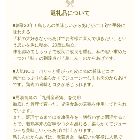
返礼品について
■創業20年！鳥しんの美味しいからあげがご自宅で手軽に
味わえる
「私の大好きなからあげでお客様に喜んで頂きたい」とい
う思いを胸に秘め、29歳に独立。
味を認めてもらうまで改良に改良を重ね、私の追い求めた
一つの「味」の到達点が「鳥しん」のからあげです。
■人気NO.1 パリッと揚がった皮に!肉の旨味とコク
肉汁たっぷりの柔らかくてジューシーなもも肉のからあげ
です。鶏肉の旨味とコクが感じられます。
■児湯食鳥の「九州産若鶏」を使用
徹底した管理で育った、児湯食鳥の若鶏を使用して作られ
ています。
また、調理するまでは冷凍保存を一切行わずに調理するこ
とで、若鶏本来の旨味やコクを感じる、柔らかくてジュー
シーな美味しいからあげに仕上がります。
鳥しんのからあげは、老若男女、幅広いお客様に人気で