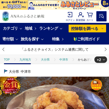
ログイン
新規登録
カート
カテゴリ
地域
ランキング
控除額を調べる
寄付額
旅先を探す
特集
ご利用ガイド
「ふるさとチョイス」システム連携に関して
+2
TOP
九州地方
大分県
中津市
からあげグランプリ金賞 鳥
TOP
肉
鶏肉
ほかの鶏肉
からあげグランプリ金賞 鳥しん
大分県
中津市
TOP
加工食品
惣菜・レトルト
から揚げ
からあげグラ