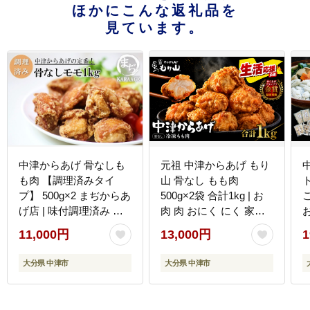
ほかにこんな返礼品を
見ています。
中津からあげ 骨なしも
元祖 中津からあげ もり
も肉 【調理済みタイ
山 骨なし もも肉
プ】 500g×2 まぢからあ
500g×2袋 合計1kg | お
げ店 | 味付調理済み 冷
肉 肉 おにく にく 家庭
凍便 国産鶏使用 鶏肉 中
調理 中津からあげ 唐揚
11,000円
13,000円
1
津からあげ 唐揚げ から
げ からあげ から揚げ 冷
あげ から揚げ レンジ 冷
凍 冷凍食品 お弁当 弁当
大分県 中津市
大分県 中津市
凍 冷凍食品 弁当 おかず
おかず お惣菜 惣菜 おつ
お惣菜 おつまみ 大分県
まみ 大分県 中津市
中津市