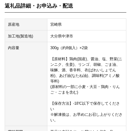
返礼品詳細・お申込み・配送
原産地
宮崎県
加工地(製造地)
大分県中津市
内容量
300g（約8個入）×2袋
【原材料】鶏肉(国産)、醤油、塩、野菜(ニ
ンニク、生姜)、リンゴ、胡椒、ごま油、
味醂、酒、香辛料、衣(ばれいしょでん
粉)、あげ油(なたね油)、調味料(アミノ酸
等料)
(原材料の一部に小麦・大豆・鶏肉・りん
ご・ごまを含む)
【保存方法】-18℃以下で保存してくださ
い
※解凍後は、お早めにお召し上がりくださ
い。