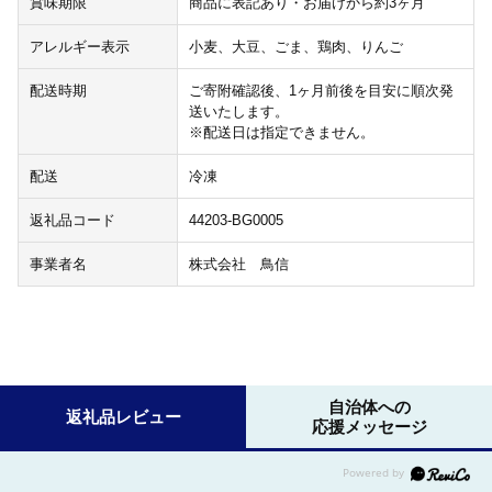
賞味期限
商品に表記あり・お届けから約3ヶ月
アレルギー表示
小麦、大豆、ごま、鶏肉、りんご
配送時期
ご寄附確認後、1ヶ月前後を目安に順次発
送いたします。
※配送日は指定できません。
配送
冷凍
返礼品コード
44203-BG0005
事業者名
株式会社 鳥信
自治体への
返礼品レビュー
応援メッセージ