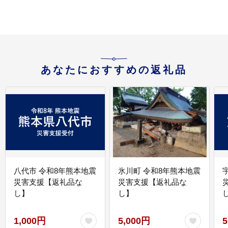
あなたにおすすめの返礼品
八代市 令和8年熊本地震
氷川町 令和8年熊本地震
災害支援【返礼品な
災害支援【返礼品な
し】
し】
し
1,000円
5,000円
5