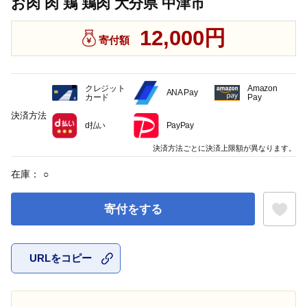
お肉 肉 鶏 鶏肉 大分県 中津市
12,000円
寄付額
クレジット
Amazon
ANA Pay
カード
Pay
決済方法
d払い
PayPay
決済方法ごとに決済上限額が異なります。
在庫：
○
寄付をする
URLをコピー
お気に入