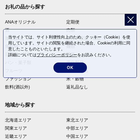
お礼の品から探す
ANAオリジナル
定期便
酒
肉類
当サイトでは、サイト利便性向上のため、クッキー（Cookie）を使
加工食品
旅行・宿泊・体験
用しています。サイトの閲覧を継続された場合、Cookieの利用に同
魚介類
麺類
意したことものといたします。
日用品・雑貨
野菜
詳細については
プライバシーポリシー
をお読みください。
パン・菓子類
電化製品
OK
フルーツ
卵・乳製品
ファッション
米・穀物
飲料(酒以外)
返礼品なし
地域から探す
北海道エリア
東北エリア
関東エリア
中部エリア
近畿エリア
中国エリア