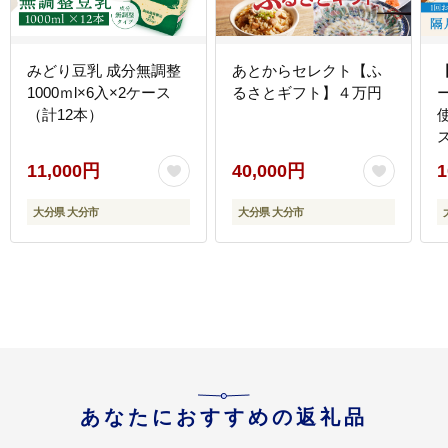
みどり豆乳 成分無調整
あとからセレクト【ふ
1000ｍl×6入×2ケース
るさとギフト】４万円
（計12本）
使
11,000円
40,000円
1
大分県 大分市
大分県 大分市
あなたにおすすめの返礼品