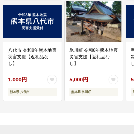
八代市 令和8年熊本地震
氷川町 令和8年熊本地震
災害支援【返礼品な
災害支援【返礼品な
し】
し】
し
1,000円
5,000円
5
熊本県 八代市
熊本県 氷川町