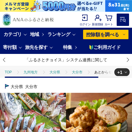
ログイン
新規登録
カート
カテゴリ
地域
ランキング
控除額を調べる
寄付額
旅先を探す
特集
ご利用ガイド
「ふるさとチョイス」システム連携に関して
+1
TOP
九州地方
大分県
大分市
あとからセレクト【ふ
TOP
旅行・宿泊・体験
体験チケット
その他体験チケット
大分県
大分市