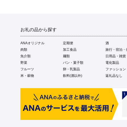
お礼の品から探す
ANAオリジナル
定期便
酒
肉類
加工食品
旅行・宿泊・
魚介類
麺類
日用品・雑貨
野菜
パン・菓子類
電化製品
フルーツ
卵・乳製品
ファッション
米・穀物
飲料(酒以外)
返礼品なし