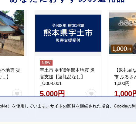
熊本地震 災
宇土市 令和8年熊本地震 災
【返礼品
なし】
害支援【返礼品なし】
市 ふるさ
_U00-0001
1,000円
5,000円
1,000
kie）を使用しています。サイトの閲覧を継続された場合、Cookie
熊本県 宇土市
熊本県 宇
。