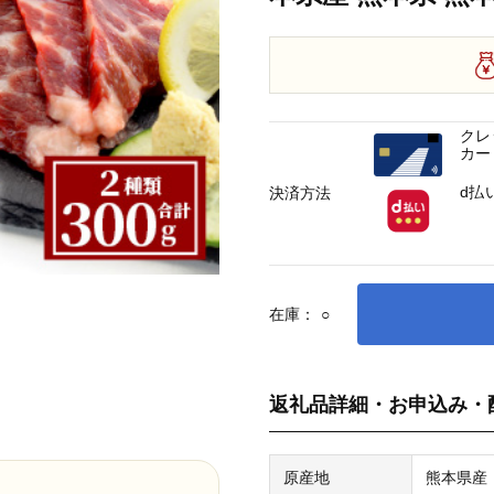
クレ
カー
d払
決済方法
在庫：
○
返礼品詳細・お申込み・
原産地
熊本県産