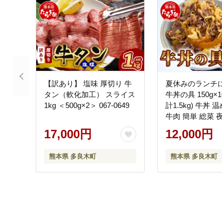
【訳あり】 塩味 厚切り 牛
夏休みのランチ
タン（軟化加工） スライス
牛丼の具 150g×
1kg ＜500g×2＞ 067-0649
計1.5kg) 牛丼
牛肉 簡単 総菜 夜食
0363
17,000円
12,000円
熊本県 多良木町
熊本県 多良木町