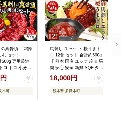
の真骨頂 「霜降
馬刺し ユッケ ・ 桜うまト
しむ セット
ロ 12食 セット 合計約660g
 計500g 専用醤油
【 熊本 国産 ユッケ 冷凍 馬
中トロ トロ 小分け
肉 安心 安全 新鮮 SQF タレ
し 馬刺 バサシ 馬
付き 桜うまトロ 菅乃屋 】
0円
18,000円
り ヘルシー 】
031-0498
良木町
熊本県 多良木町