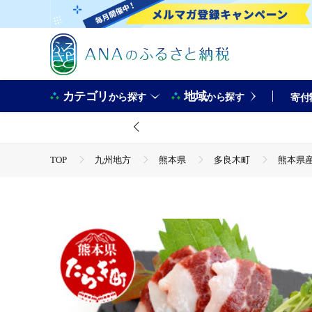
カテゴリ
地域
から探す
から探す
寄付
TOP
九州地方
熊本県
多良木町
熊本県産 
TOP
肉
熊本県産 美味か馬刺 赤身 サシ入り 各150g×2 
TOP
肉
馬肉
熊本県産 美味か馬刺 赤身 サシ入り 各
TOP
肉
馬肉
馬刺し
熊本県産 美味か馬刺 赤
TOP
肉
馬肉
ほかの馬肉
熊本県産 美味か馬