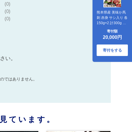
(0)
(0)
熊本県産 美味か馬
(0)
刺 赤身 サシ入り 各
150g×2 計300g カ
ット済み 【 馬刺し
寄付額
馬刺 バサシ サシ 赤
20,000円
身 熊本県産 熊本県
熊本 】 021-0393
寄付をする
ださい。
のではありません。
見ています。