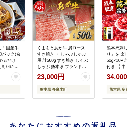
に！国産牛
くまもとあか牛 肩ロース
熊本馬刺し
10パック(合
すき焼き ・ しゃぶしゃぶ
り」を 楽
 温めるだけ
用 計500g すき焼き しゃぶ
50g×10P
 067-
しゃぶ 熊本県 ブランド牛
付き 【 
あか牛 肉 ヘルシー 赤身 牛
馬肉 馬さ
23,000円
34,00
肉 スライス ごちそう 105-
刺し 霜降
0505
058-0269
熊本県 多良木町
熊本県 多
あなたにおすすめの返礼品