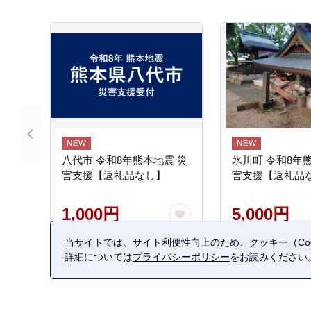
八代市 令和8年熊本地震 災
氷川町 令和8年
害支援【返礼品なし】
害支援【返礼品
1,000円
5,000円
当サイトでは、サイト利便性向上のため、クッキー（Coo
熊本県 八代市
熊本県 氷川町
詳細については
プライバシーポリシー
をお読みください