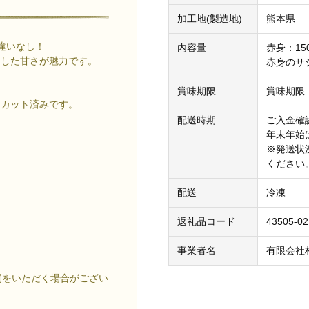
加工地(製造地)
熊本県
違いなし！
内容量
赤身：15
とした甘さが魅力です。
赤身のサシ
賞味期限
賞味期限
にカット済みです。
配送時期
ご入金確
年末年始
※発送状
ください
配送
冷凍
返礼品コード
43505-02
事業者名
有限会社
間をいただく場合がござい