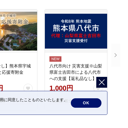
なし】熊本県宇城
八代市向け 災害支援※山梨
と応援寄附金
県富士吉田市による八代市
への支援【返礼品なし】
円
1,000円
の利用に同意したことものといたします。
城市
山梨県 富士吉田市
OK