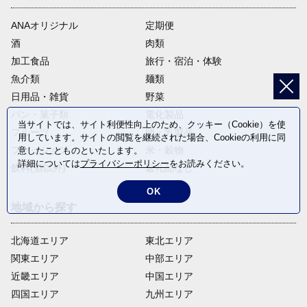
ANAオリジナル
定期便
酒
肉類
加工食品
旅行・宿泊・体験
魚介類
麺類
日用品・雑貨
野菜
パン・菓子類
電化製品
当サイトでは、サイト利便性向上のため、クッキー（Cookie）を使
フルーツ
卵・乳製品
用しています。サイトの閲覧を継続された場合、Cookieの利用に同
ファッション
米・穀物
意したことものといたします。
詳細については
プライバシーポリシー
をお読みください。
飲料(酒以外)
返礼品なし
OK
地域から探す
北海道エリア
東北エリア
関東エリア
中部エリア
近畿エリア
中国エリア
四国エリア
九州エリア