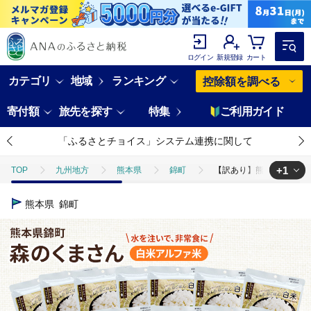
ログイン
新規登録
カート
カテゴリ
地域
ランキング
控除額を調べる
寄付額
旅先を探す
特集
ご利用ガイド
「ふるさとチョイス」システム連携に関して
+1
TOP
九州地方
熊本県
錦町
【訳あり】熊本県錦町産森の
TOP
米・穀物
米
【訳あり】熊本県錦町産森のくまさん使用！ 
熊本県
錦町