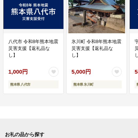
八代市 令和8年熊本地震
氷川町 令和8年熊本地震
災害支援【返礼品な
災害支援【返礼品な
し】
し】
し
1,000円
5,000円
5
熊本県 八代市
熊本県 氷川町
お礼の品から探す