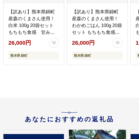
【訳あり】熊本県錦町
【訳あり】熊本県錦町
産森のくまさん使用！
産森のくまさん使用！
白米 100g 20袋セット
わかめごはん 100g 20袋
白
もちもち食感 甘みし
セット もちもち食感
っかり アルファ米 保存
甘みしっかり アルファ
26,000円
26,000円
1
食 非常食 長期保存 アル
米 保存食 非常食 長期保
ファ化米
存 アルファ化米
熊本県 錦町
熊本県 錦町
あなたにおすすめの返礼品