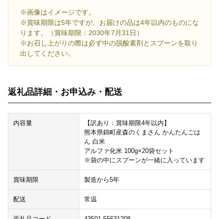
※画像はイメージです。
※賞味期限は5年ですが、お届けの品は4年以内のものにな
ります。（賞味期限：2030年7月31日）
※お召し上がりの際は必ず中の脱酸素剤とスプーンを取り
出してください。
返礼品詳細・お申込み・配送
内容量
【訳あり：賞味期限4年以内】
熊本県錦町産森のくまさん かんたんごは
ん 白米
アルファ化米 100g×20袋セット
※袋の中にスプーンが一緒に入っています
賞味期限
製造から5年
配送
常温
返礼品コード
43501-55631208