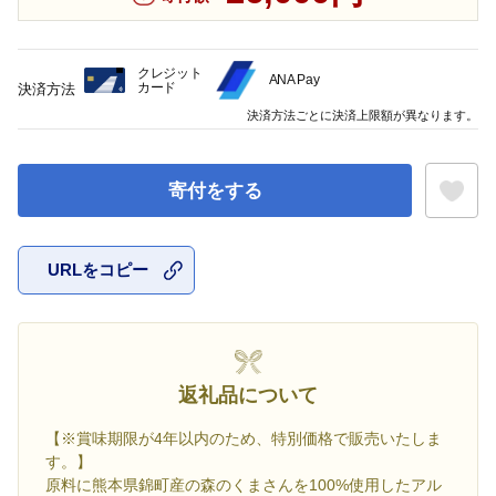
クレジット
ANA Pay
カード
決済方法
決済方法ごとに決済上限額が異なります。
寄付をする
URLをコピー
お気に入
返礼品について
【※賞味期限が4年以内のため、特別価格で販売いたしま
す。】
原料に熊本県錦町産の森のくまさんを100%使用したアル