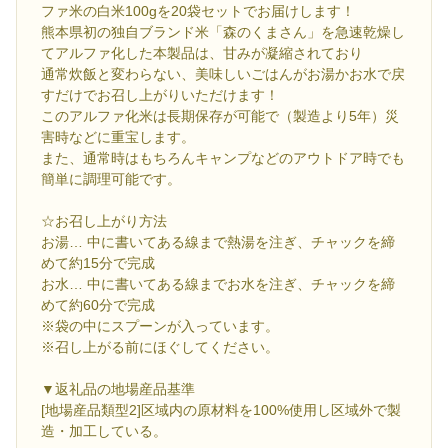
ファ米の白米100gを20袋セットでお届けします！
熊本県初の独自ブランド米「森のくまさん」を急速乾燥し
てアルファ化した本製品は、甘みが凝縮されており
通常炊飯と変わらない、美味しいごはんがお湯かお水で戻
すだけでお召し上がりいただけます！
このアルファ化米は長期保存が可能で（製造より5年）災
害時などに重宝します。
また、通常時はもちろんキャンプなどのアウトドア時でも
簡単に調理可能です。
☆お召し上がり方法
お湯… 中に書いてある線まで熱湯を注ぎ、チャックを締
めて約15分で完成
お水… 中に書いてある線までお水を注ぎ、チャックを締
めて約60分で完成
※袋の中にスプーンが入っています。
※召し上がる前にほぐしてください。
▼返礼品の地場産品基準
[地場産品類型2]区域内の原材料を100%使用し区域外で製
造・加工している。