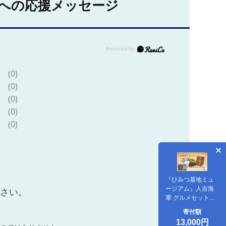
への応援メッセージ
(0)
(0)
(0)
(0)
(0)
『ひみつ基地ミュ
ージアム』人吉海
ださい。
軍 グルメセット
（カレー 2食・ラム
寄付額
ネ 2本）
13,000円