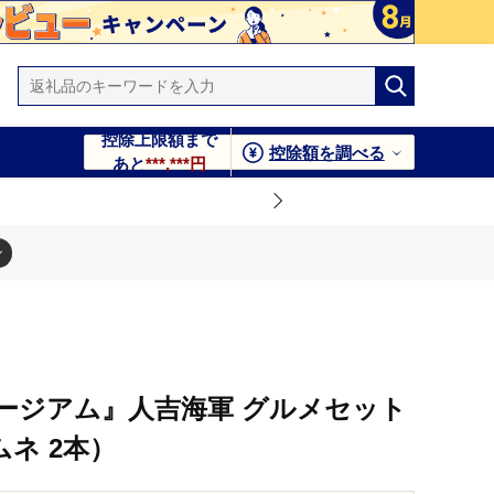
控除上限額まで
控除額を調べる
あと
***,***円
）
ネ 2本）
ージアム』人吉海軍 グルメセット
ムネ 2本）