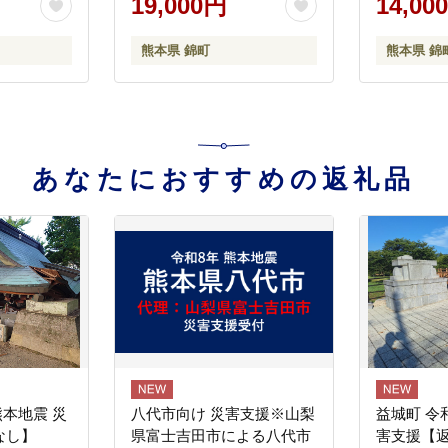
19,000円
14,00
熊本県 錦町
熊本県 錦
あなたにおすすめの返礼品
熊本地震 災
八代市向け 災害支援※山梨
益城町 令
なし】
県富士吉田市による八代市
害支援【