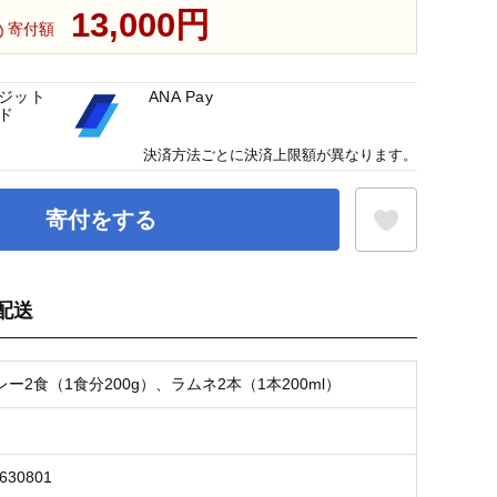
13,000円
寄付額
ジット
ANA Pay
ド
決済方法ごとに決済上限額が異なります。
寄付をする
配送
お気に入り登録
ー2食（1食分200g）、ラムネ2本（1本200ml）
5630801