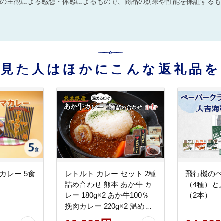
の主観による感想・体感によるもので、商品の効果や性能を保証するも
を見た人はほかにこんな返礼品を
カレー 5食
レトルト カレー セット 2種
飛行機の
詰め合わせ 熊本 あか牛 カ
（4種）
レー 180g×2 あか牛100％
（2本）
挽肉カレー 220g×2 温める
だけ