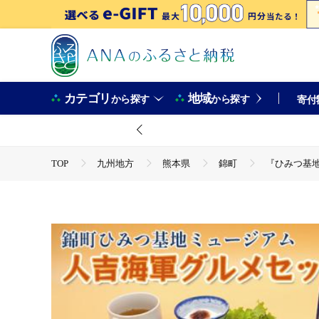
カテゴリ
地域
から探す
から探す
寄付
TOP
九州地方
熊本県
錦町
『ひみつ基地
TOP
加工食品
惣菜・レトルト
カレー
TOP
飲料（酒以外）
ソフトドリンク
ジュー