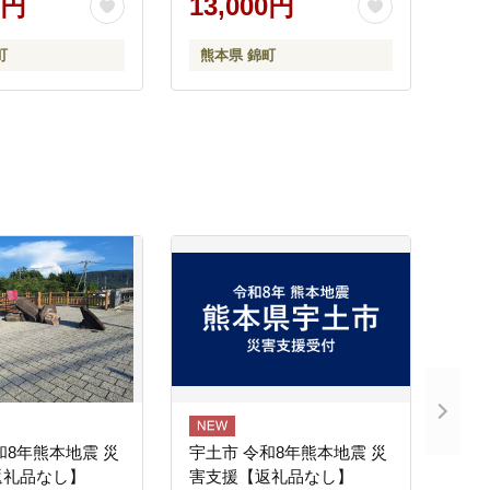
0円
13,000円
ー (1食)
町
熊本県 錦町
和8年熊本地震 災
宇土市 令和8年熊本地震 災
返礼品なし】
害支援【返礼品なし】