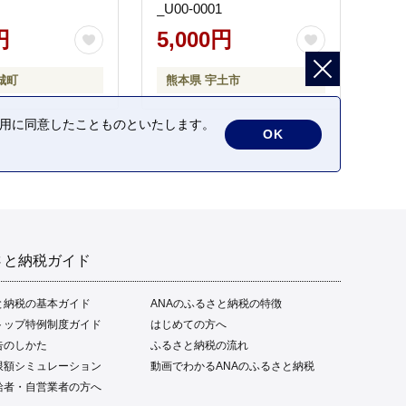
_U00-0001
円
5,000円
城町
熊本県 宇土市
の利用に同意したことものといたします。
OK
さと納税ガイド
と納税の基本ガイド
ANAのふるさと納税の特徴
トップ特例制度ガイド
はじめての方へ
告のしかた
ふるさと納税の流れ
限額シミュレーション
動画でわかるANAのふるさと納税
給者・自営業者の方へ