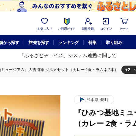
お気に入り
ご利用ガイド
新規登録
ログイン
カート
額から探す
旅先を探す
ランキング
特集
取り組み
「ふるさとチョイス」システム連携に関して
+2
ミュージアム』人吉海軍 グルメセット（カレー 2食・ラムネ 2本）
『ひみつ基地ミュージアム』人吉海軍 グルメセット（カレー 2食・ラムネ 2本
ス
『ひみつ基地ミュージアム』人吉海軍 グルメセット（カレー 2食・ラム
熊本県
錦町
『ひみつ基地ミュ
（カレー 2食・ラ