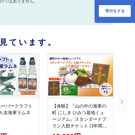
のではありません。
寄付をする
見ています。
ペーパークラフト
【体験】『山の中の海軍の
と人吉海軍ラムネ
町 にしき ひみつ基地ミュ
ージアム』スタンダードプ
ラン入館チケット (3年間有
効)と 人吉海軍キーマカレ