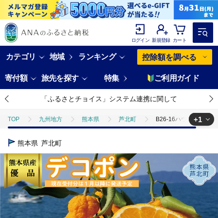
ログイン
新規登録
カート
カテゴリ
地域
ランキング
控除額を調べる
寄付額
旅先を探す
特集
ご利用ガイド
「ふるさとチョイス」システム連携に関して
+1
TOP
九州地方
熊本県
芦北町
B26-16ハウスデコポン
TOP
フルーツ
みかん・かんきつ類
B26-16ハウスデコポン
熊本県
芦北町