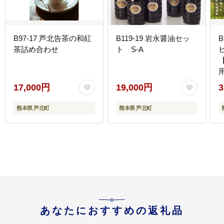
B97-17 芦北告茶の和紅
B119-19 岩永醤油セッ
B
茶詰め合わせ
ト S-A
17,000円
19,000円
3
熊本県 芦北町
熊本県 芦北町
あなたにおすすめの返礼品