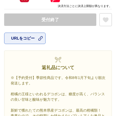
決済方法ごとに決済上限額が異なります。
受付終了
URLをコピー
お気に入
返礼品について
※【予約受付】季節性商品です。令和8年1月下旬より順次
発送します。
柑橘の王様といわれるデコポンは、糖度が高く、バランス
の良い甘味と酸味が魅力です。
新鮮で獲れたての熊本県産デコポンは、最高の柑橘類！
青果なので、その時期しか味わえないプレミアムな逸品と