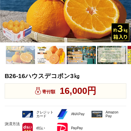
B26-16ハウスデコポン3㎏
16,000円
寄付額
クレジット
Amazon
ANA Pay
カード
Pay
決済方法
d払い
PayPay