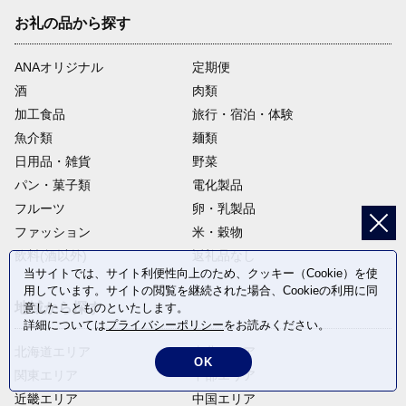
お礼の品から探す
ANAオリジナル
定期便
酒
肉類
加工食品
旅行・宿泊・体験
魚介類
麺類
日用品・雑貨
野菜
パン・菓子類
電化製品
フルーツ
卵・乳製品
ファッション
米・穀物
飲料(酒以外)
返礼品なし
当サイトでは、サイト利便性向上のため、クッキー（Cookie）を使
用しています。サイトの閲覧を継続された場合、Cookieの利用に同
地域から探す
意したことものといたします。
詳細については
プライバシーポリシー
をお読みください。
北海道エリア
東北エリア
OK
関東エリア
中部エリア
近畿エリア
中国エリア