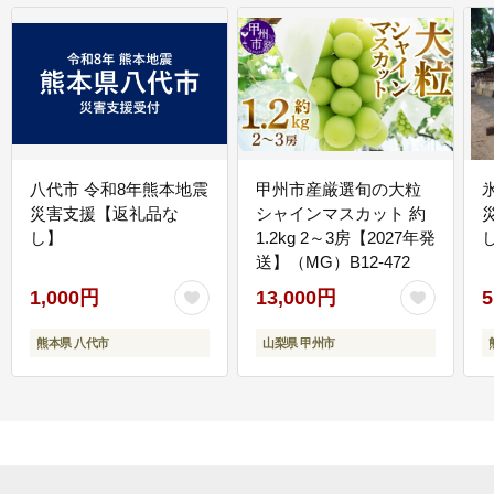
八代市 令和8年熊本地震
甲州市産厳選旬の大粒
災害支援【返礼品な
シャインマスカット 約
し】
1.2kg 2～3房【2027年発
送】（MG）B12-472
1,000円
13,000円
5
熊本県 八代市
山梨県 甲州市