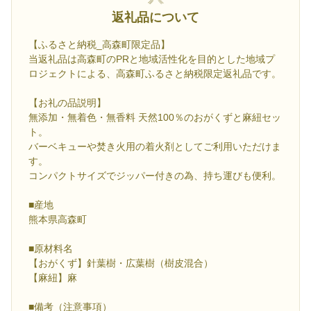
返礼品について
【ふるさと納税_高森町限定品】
当返礼品は高森町のPRと地域活性化を目的とした地域プ
ロジェクトによる、高森町ふるさと納税限定返礼品です。
【お礼の品説明】
無添加・無着色・無香料 天然100％のおがくずと麻紐セッ
ト。
バーベキューや焚き火用の着火剤としてご利用いただけま
す。
コンパクトサイズでジッパー付きの為、持ち運びも便利。
■産地
熊本県高森町
■原材料名
【おがくず】針葉樹・広葉樹（樹皮混合）
【麻紐】麻
■備考（注意事項）