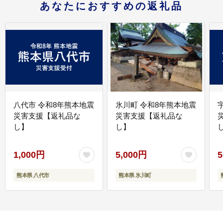
あなたにおすすめの返礼品
八代市 令和8年熊本地震
氷川町 令和8年熊本地震
災害支援【返礼品な
災害支援【返礼品な
し】
し】
し
1,000円
5,000円
5
熊本県 八代市
熊本県 氷川町