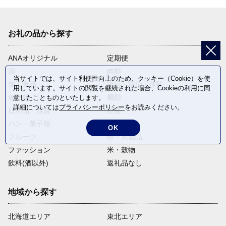
お礼の品から探す
ANAオリジナル
定期便
酒
肉類
当サイトでは、サイト利便性向上のため、クッキー（Cookie）を使
加工食品
旅行・宿泊・体験
用しています。サイトの閲覧を継続された場合、Cookieの利用に同
魚介類
麺類
意したことものといたします。
詳細については
プライバシーポリシー
をお読みください。
日用品・雑貨
野菜
パン・菓子類
電化製品
OK
フルーツ
卵・乳製品
ファッション
米・穀物
飲料(酒以外)
返礼品なし
地域から探す
北海道エリア
東北エリア