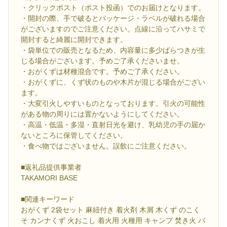
・クリックポスト（ポスト投函）でのお届けとなります。
・開封の際、手で破るとパッケージ・ラベルが破れる場合
がございますのでご注意ください。点線に沿ってハサミで
開封すると綺麗に開封できます。
・袋単位での販売となるため、内容量に多少ばらつきが生
じる場合がございます。予めご了承くださいませ。
・おがくずは材種混合です。予めご了承ください。
・おがくずに、くず状のものや木片が混じる場合がござい
ます。
・大変引火しやすいものとなっております。引火の可能性
がある物の周りには置かないようにしてください。
・高温・低温・多湿・直射日光を避け、乳幼児の手の届か
ないところに保管してください。
・食べ物ではございません。誤飲にご注意ください。
■返礼品提供事業者
TAKAMORI BASE
■関連キーワード
おがくず 2袋セット 麻紐付き 着火剤 木屑 木くず のこく
そ カンナくず 火おこし 着火用 火種用 キャンプ 焚き火 バ