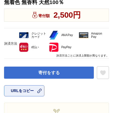
無着色 無香料 天然100％
2,500円
寄付額
クレジット
Amazon
ANA Pay
カード
Pay
決済方法
d払い
PayPay
決済方法ごとに決済上限額が異なります。
寄付をする
URLをコピー
お気に入