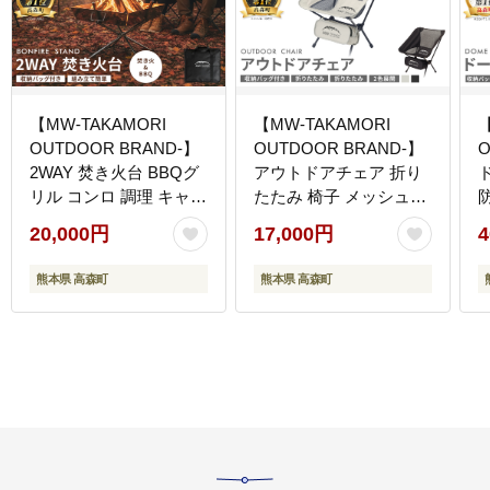
【MW-TAKAMORI
【MW-TAKAMORI
【
OUTDOOR BRAND-】
OUTDOOR BRAND-】
O
2WAY 焚き火台 BBQグ
アウトドアチェア 折り
リル コンロ 調理 キャン
たたみ 椅子 メッシュ切
プ アウトドア ステンレ
り替え 通気性抜群 キャ
20,000円
17,000円
4
ス製 組み立て簡単 収納
ンプ 軽量 収納バッグ付
バッグ付き 先行受付 先
き 【グレー】
熊本県 高森町
熊本県 高森町
行予約