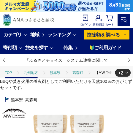
ログイン
新規登録
カート
カテゴリ
地域
ランキング
控除額を調べる
寄付額
旅先を探す
特集
ご利用ガイド
「ふるさとチョイス」システム連携に関して
+2
TOP
九州地方
熊本県
高森町
【MW-TAKAMORI 
BBQや焚き火用の着火剤としてご利用いただける天然100％のおがくず
TOP
電化製品
【MW-TAKAMORI OUTDOOR BRAND-】S
セットです｡
TOP
電化製品
アウトドア・カー用品
【MW-TAKAMORI
熊本県
高森町