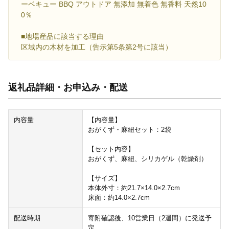
ーベキュー BBQ アウトドア 無添加 無着色 無香料 天然10
0％
■地場産品に該当する理由
区域内の木材を加工（告示第5条第2号に該当）
返礼品詳細・お申込み・配送
内容量
【内容量】
おがくず・麻紐セット：2袋
【セット内容】
おがくず、麻紐、シリカゲル（乾燥剤）
【サイズ】
本体外寸：約21.7×14.0×2.7cm
床面：約14.0×2.7cm
配送時期
寄附確認後、10営業日（2週間）に発送予
定