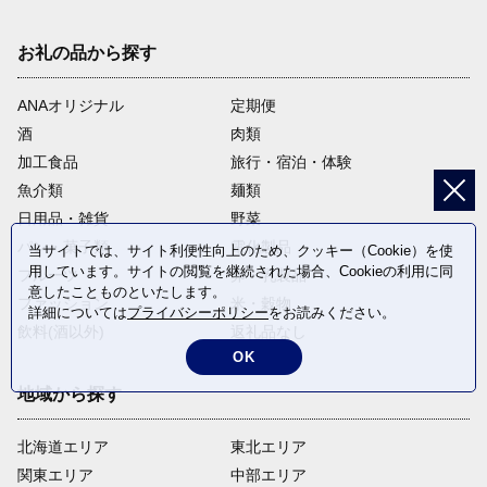
お礼の品から探す
ANAオリジナル
定期便
酒
肉類
加工食品
旅行・宿泊・体験
魚介類
麺類
日用品・雑貨
野菜
パン・菓子類
電化製品
当サイトでは、サイト利便性向上のため、クッキー（Cookie）を使
用しています。サイトの閲覧を継続された場合、Cookieの利用に同
フルーツ
卵・乳製品
意したことものといたします。
ファッション
米・穀物
詳細については
プライバシーポリシー
をお読みください。
飲料(酒以外)
返礼品なし
OK
地域から探す
北海道エリア
東北エリア
関東エリア
中部エリア