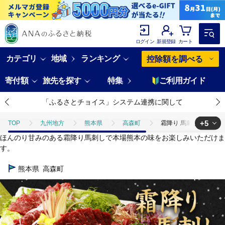
ログイン
新規登録
カート
カテゴリ
地域
ランキング
控除額を調べる
寄付額
旅先を探す
特集
ご利用ガイド
「ふるさとチョイス」システム連携に関して
+5
TOP
九州地方
熊本県
高森町
霜降り 馬刺し 約320g
ほんのり甘みのある霜降り馬刺しで本場熊本の味をお楽しみいただけま
TOP
肉
霜降り 馬刺し 約320g 熊本県 高森町 ブロック 馬刺 タレ付
す。
TOP
肉
馬肉
霜降り 馬刺し 約320g 熊本県 高森町 ブロック
熊本県
高森町
TOP
肉
馬肉
馬刺し
霜降り 馬刺し 約320g 熊本県 
TOP
肉
馬肉
ほかの馬肉
霜降り 馬刺し 約320g 熊
TOP
加工食品
霜降り 馬刺し 約320g 熊本県 高森町 ブロック 馬刺