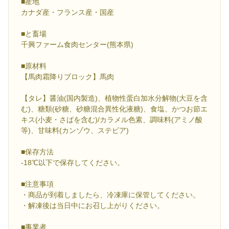
■産地
カナダ産・フランス産・国産
■と畜場
千興ファーム食肉センター(熊本県)
■原材料
【馬肉霜降りブロック】馬肉
【タレ】醤油(国内製造)、植物性蛋白加水分解物(大豆を含
む)、糖類(砂糖、砂糖混合異性化液糖)、食塩、かつお節エ
キス(小麦・さばを含む)/カラメル色素、調味料(アミノ酸
等)、甘味料(カンゾウ、ステビア)
■保存方法
-18℃以下で保存してください。
■注意事項
・商品が到着しましたら、冷凍庫に保管してください。
・解凍後は当日中にお召し上がりください。
■事業者