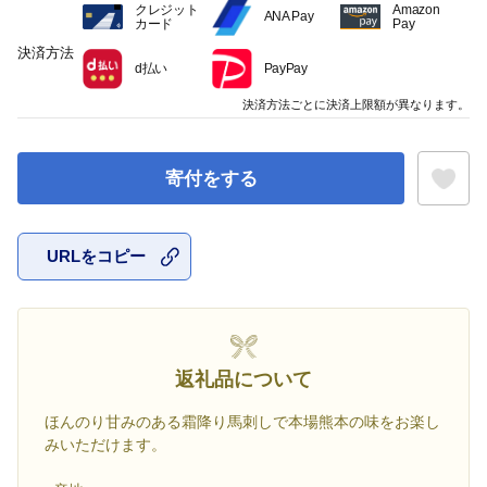
クレジット
Amazon
ANA Pay
カード
Pay
決済方法
d払い
PayPay
決済方法ごとに決済上限額が異なります。
寄付をする
URLをコピー
お気に入
返礼品について
ほんのり甘みのある霜降り馬刺しで本場熊本の味をお楽し
みいただけます。