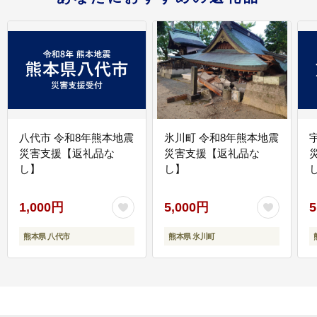
八代市 令和8年熊本地震
氷川町 令和8年熊本地震
災害支援【返礼品な
災害支援【返礼品な
し】
し】
し
1,000円
5,000円
5
熊本県 八代市
熊本県 氷川町