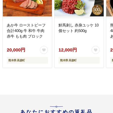
あか牛 ローストビーフ
鮮馬刺し 赤身ユッケ 10
合計400g 牛 和牛 牛肉
個セット 約500g
赤牛 もも肉 ブロック
20,000円
12,000円
2
熊本県 高森町
熊本県 高森町
あなたにおすすめの返礼品