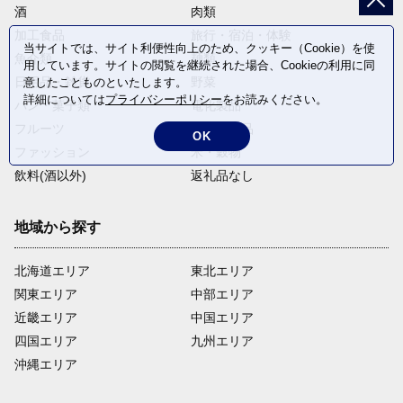
酒
肉類
加工食品
旅行・宿泊・体験
当サイトでは、サイト利便性向上のため、クッキー（Cookie）を使
魚介類
麺類
用しています。サイトの閲覧を継続された場合、Cookieの利用に同
日用品・雑貨
野菜
意したことものといたします。
詳細については
プライバシーポリシー
をお読みください。
パン・菓子類
電化製品
フルーツ
卵・乳製品
OK
ファッション
米・穀物
飲料(酒以外)
返礼品なし
地域から探す
北海道エリア
東北エリア
関東エリア
中部エリア
近畿エリア
中国エリア
四国エリア
九州エリア
沖縄エリア