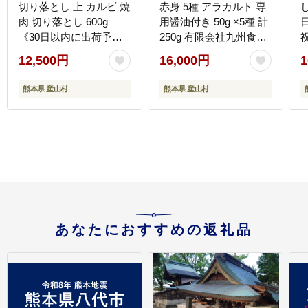
切り落とし 上 カルビ 焼
赤身 5種 アラカルト 専
し
肉 切り落とし 600g
用醤油付き 50g ×5種 計
《30日以内に出荷予定
250g 有限会社九州食肉
(土日祝除く)》くまもと
産業《90日以内に出荷
12,500円
16,000円
1
黒毛和牛 熊本県 産山村
予定(土日祝除く)》熊本
上カルビ 焼肉用 黒毛和
県 産山村 純国産 馬刺し
u
熊本県 産山村
熊本県 産山村
牛 焼肉 肉 お肉 和牛 A5
国産 赤身 熊本肥育 馬刺
-
A4 300g 小分け---
馬肉 詰め合わせ 贈答用
ubuyama_lcl_541_600g-
ギフト お中元 お歳暮---
--
ubuyama_kss_12_250g-
--
あなたにおすすめの返礼品