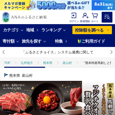
ログイン
新規登録
カート
カテゴリ
地域
ランキング
控除額を調べる
寄付額
旅先を探す
特集
ご利用ガイド
「ふるさとチョイス」システム連携に関して
TOP
九州地方
熊本県
産山村
「熊本特産馬刺しと熊本黒
熊本県
産山村