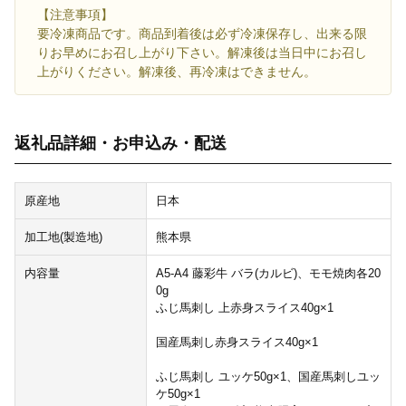
【注意事項】
要冷凍商品です。商品到着後は必ず冷凍保存し、出来る限
りお早めにお召し上がり下さい。解凍後は当日中にお召し
上がりください。解凍後、再冷凍はできません。
返礼品詳細・お申込み・配送
原産地
日本
加工地(製造地)
熊本県
内容量
A5‐A4 藤彩牛 バラ(カルビ)、モモ焼肉各20
0g
ふじ馬刺し 上赤身スライス40g×1
国産馬刺し赤身スライス40g×1
ふじ馬刺し ユッケ50g×1、国産馬刺しユッ
ケ50g×1