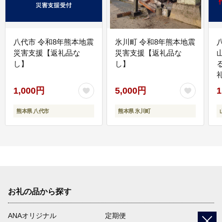
八代市 令和8年熊本地震
氷川町 令和8年熊本地震
災害支援【返礼品な
災害支援【返礼品な
し】
し】
1,000円
5,000円
1
熊本県 八代市
熊本県 氷川町
お礼の品から探す
ANAオリジナル
定期便