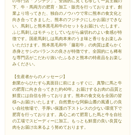
の専門店「フジチク」。全国的に見ても珍しく一貫主義の
下、牛・馬両方の肥育・加工・販売を行っております。創
業より培ってきた、独自のノウハウで常に熊本の食文化と
向き合ってきました。熊本のフジチクにしかお届けできな
い、馬刺しと熊本黒毛和牛のセットをお届けいたします。
ふじ馬刺しはモチっとしていながら歯切れのよい食感が特
徴です。国産馬刺しは馬肉本来のうま味と香りをお楽しみ
いただけます。熊本黒毛和牛「藤彩牛」の肉質は柔らかく
赤身とサシのバランスの良さが特徴です。全国的にも稀有
な専門店がこだわり抜いたふるさと熊本の特産品をお楽し
みください。
【生産者からのメッセージ】
創業からひたすら真面目に前にまっすぐに、真摯に馬と牛
の肥育に向き合ってきた約40年。お届けするお肉の品質と
鮮度には自信を持っております。熊本の食文化を全国の皆
様へお届けいたします。自然豊かな阿蘇山麓の風通しの良
い自社牧場で、手厚い保護の下ストレスの少ない環境下で
肥育を行っております。真心こめて肥育した馬と牛を自社
の工場でスピーディーに加工。もっとも鮮度の良い良質な
肉をお届け出来るよう努めております。