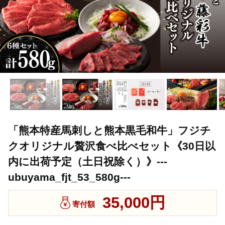
「熊本特産馬刺しと熊本黒毛和牛」フジチ
クオリジナル贅沢食べ比べセット《30日以
内に出荷予定（土日祝除く）》---
ubuyama_fjt_53_580g---
35,000円
寄付額