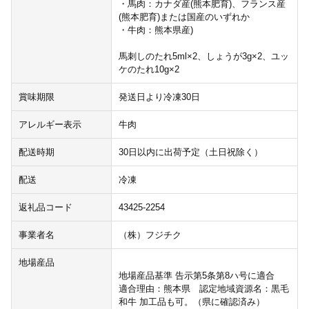
・馬肉：カナダ産(熊本肥育)、フランス産
(熊本肥育)または国産のいずれか
・牛肉：熊本県産)
馬刺しのたれ5ml×2、しょうが3g×2、ユッ
ケのたれ10g×2
賞味期限
発送日より冷凍30日
アレルギー表示
牛肉
配送時期
30日以内に出荷予定（土日祝除く）
配送
冷凍
返礼品コード
43425-2254
事業者名
（株）フジチク
地場産品
地場産品基準 告示第5条第8ハ号に適合
適合理由：熊本県 認定地域資源名：黒毛
和牛 加工品も可。（県に確認済み）