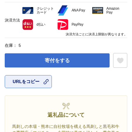
クレジット
Amazon
ANA Pay
カード
Pay
決済方法
d払い
PayPay
決済方法ごとに決済上限額が異なります。
在庫：
5
寄付をする
URLをコピー
お気に入
返礼品について
馬刺しの本場・熊本に自社牧場を構える馬刺しと黒毛和牛