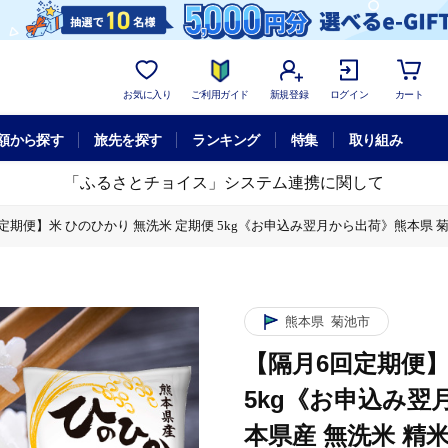
お気に入り
ご利用ガイド
新規登録
ログイン
カート
額から探す
旅先を探す
ランキング
特集
取り組み
「ふるさとチョイス」システム連携に関して
期便】米 ひのひかり 無洗米 定期便 5kg《お申込み翌月から出荷》熊本県 菊池市 国
定期便 5kg《お申込み翌月から出荷》熊本県 菊池市 国産 熊本県産 無洗米 精米 送料
 無洗米 定期便 5kg《お申込み翌月から出荷》熊本県 菊池市 国産 熊本県産 無洗米 
ら出荷》熊本県 菊池市 国産 熊本県産 無洗米 精米 送料無料 ヒノヒカリ こめ お米-
期便 5kg《お申込み翌月から出荷》熊本県 菊池市 国産 熊本県産 無洗米 精米 送料無
熊本県
菊池市
【隔月6回定期便】
ら出荷》熊本県 菊池市 国産 熊本県産 無洗米 精米 送料無料 ヒノヒカリ こめ お米-
5kg《お申込み翌
本県産 無洗米 精米