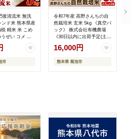
肥後清流米 無洗
令和7年産 高野さんちの自
ブレンド米 熊本県産
然栽培米 玄米 5kg 《真空パ
税 精米 米 こめ
ック》 株式会社有機農場
うぜい コメ お
《30日以内に出荷予定(土日
《7-14日以内に出
祝除く)》熊本県 菊池市 米
円
16,000円
祝除く)》--
お米 ヒノヒカリ ひのひか
--
り 自然栽培米 七城物語 熊
池市
熊本県 菊池市
本県産 真空パック---045-
3026---