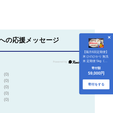
への応援メッセージ
【隔月6回定期便】
米 ひのひかり 無洗
米 定期便 5kg《お
申込み翌月から出
寄付額
荷》熊本県 菊池市
59,000円
(0)
国産 熊本県産 無洗
米 精米 送料無料 ヒ
(0)
ノヒカリ こめ お米-
寄付をする
(0)
--300-5357---
(0)
(0)