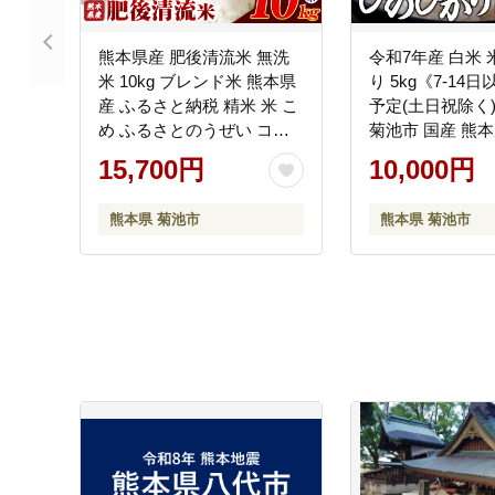
熊本県産 肥後清流米 無洗
令和7年産 白米 
米 10kg ブレンド米 熊本県
り 5kg《7-14
産 ふるさと納税 精米 米 こ
予定(土日祝除く
め ふるさとのうぜい コメ
菊池市 国産 熊本
お米 おこめ《7-14日以内に
精米 送料無料 
15,700円
10,000円
出荷予定(土日祝除く)》--
こめ お米 ---300-5
-300-5475---
熊本県 菊池市
熊本県 菊池市