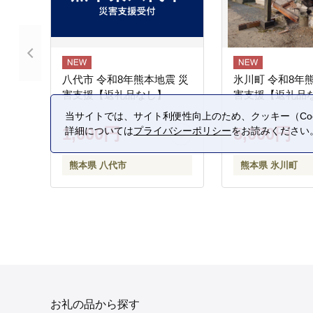
八代市 令和8年熊本地震 災
氷川町 令和8年
害支援【返礼品なし】
害支援【返礼品
当サイトでは、サイト利便性向上のため、クッキー（Coo
1,000円
5,000円
詳細については
プライバシーポリシー
をお読みください
熊本県 八代市
熊本県 氷川町
お礼の品から探す