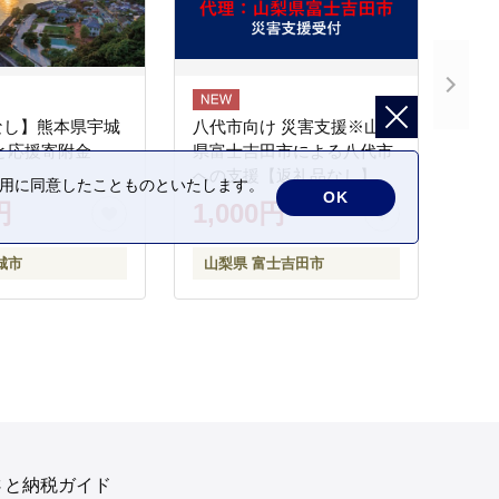
なし】熊本県宇城
八代市向け 災害支援※山梨
と応援寄附金
県富士吉田市による八代市
への支援【返礼品なし】
の利用に同意したことものといたします。
OK
円
1,000円
城市
山梨県 富士吉田市
さと納税ガイド