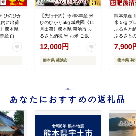
米 ひのひか
【先行予約】令和8年産 米
熊本県産 
日以内に出荷
ひのひかり5kg 城農園《11
米 5kg 
)》熊本県
月出荷》熊本県 菊池市 ふ
ふるさと納
県産 白米
るさと納税 米 お米 ご飯 ご
ふるさとの
ヒノヒカリ
はん 白ご飯 七城 ひのひか
米 おこめ
12,000円
7,900
362---
り ヒノヒカリ 令和8年産 菊
荷予定(土日
池米 先行予約 精米 白米--
-300-5473-
熊本県 菊池市
熊本県 菊
-306-0001---
あなたにおすすめの返礼品