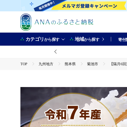
カテゴリ
地域
から探す
から探す
寄付
TOP
九州地方
熊本県
菊池市
【隔月6回定
TOP
米・穀物
【隔月6回定期便】米 ひのひかり 無洗米 
TOP
米・穀物
米
【隔月6回定期便】米 ひのひかり
TOP
米・穀物
米
無洗米
【隔月6回定期便】米 ひのひかり 無洗米 定期便 5kg《お申込み翌月か
TOP
定期便
【隔月6回定期便】米 ひのひかり 無洗米 定
TOP
定期便
米(定期便)
【隔月6回定期便】米 ひのひかり 無洗米 定期便 5kg《お申込み翌月か