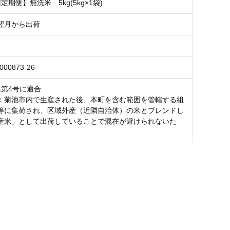
定期便】無洗米 5kg(5kg×1袋)
翌月から出荷
000873-26
条第4号に適合
：菊池市内で生産された後、本町を含む範囲を管轄する組
等に集荷され、区域外産（近隣自治体）の米とブレンドし
産米」として出荷していることで混在が避けられないた