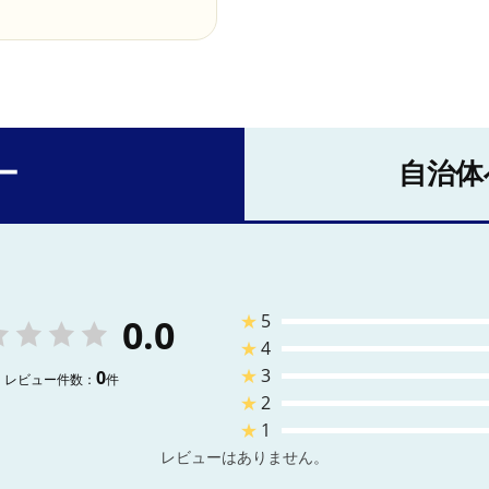
ー
自治体
★
5
0.0
★
4
★
3
0
レビュー件数：
件
★
2
★
1
レビューはありません。