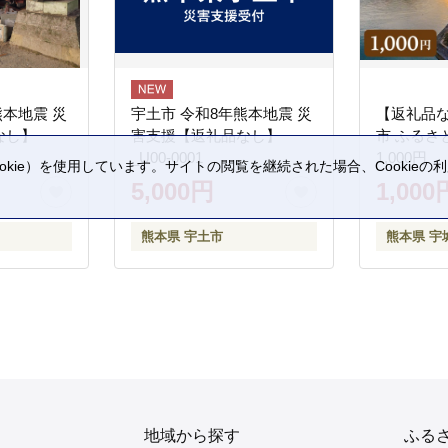
熊本地震 災
宇土市 令和8年熊本地震 災
【返礼品
なし】
害支援【返礼品なし】
市 ふるさ
_U00-0001
1,000円
kie）を使用しています。サイトの閲覧を継続された場合、Cookie
5,000円
1,000
。
熊本県 宇土市
熊本県 宇
地域から探す
ふる