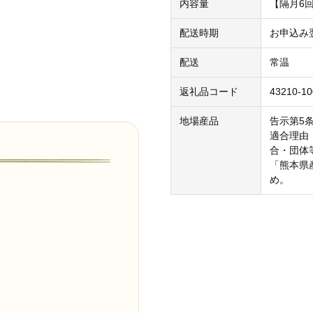
内容量
【隔月6回
配送時期
お申込み
配送
常温
返礼品コード
43210-10
地場産品
告示第5
適合理由
合・団体
「熊本県
め。
。