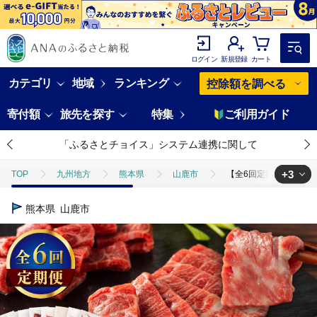
ログイン
新規登録
カート
カテゴリ
地域
ランキング
控除額を調べる
寄付額
旅先を探す
特集
ご利用ガイド
「ふるさとチョイス」システム連携に関して
+3
TOP
九州地方
熊本県
山鹿市
【全6回定期便】「熊本特
TOP
肉
【全6回定期便】「熊本特産」フジチクオリジナル 特選馬刺しの
熊本県
山鹿市
TOP
肉
馬肉
【全6回定期便】「熊本特産」フジチクオリジナル 
TOP
肉
馬肉
馬刺し
【全6回定期便】「熊本特産」フジ