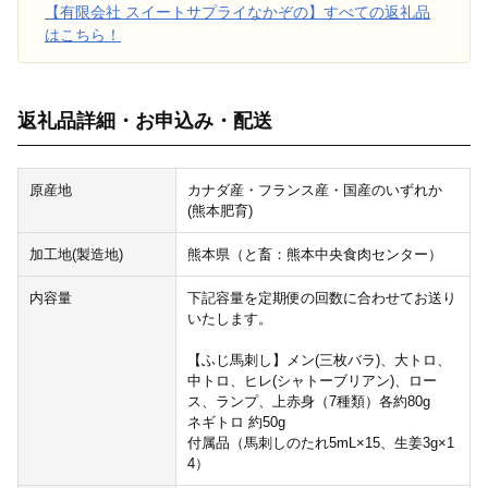
【有限会社 スイートサプライなかぞの】すべての返礼品
はこちら！
返礼品詳細・お申込み・配送
原産地
カナダ産・フランス産・国産のいずれか
(熊本肥育)
加工地(製造地)
熊本県（と畜：熊本中央食肉センター）
内容量
下記容量を定期便の回数に合わせてお送り
いたします。
【ふじ馬刺し】メン(三枚バラ)、大トロ、
中トロ、ヒレ(シャトーブリアン)、ロー
ス、ランプ、上赤身（7種類）各約80g
ネギトロ 約50g
付属品（馬刺しのたれ5mL×15、生姜3g×1
4）