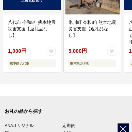
八代市 令和8年熊本地震
氷川町 令和8年熊本地震
災害支援【返礼品な
災害支援【返礼品な
し】
し】
1,000円
5,000円
1
熊本県 八代市
熊本県 氷川町
お礼の品から探す
ANAオリジナル
定期便