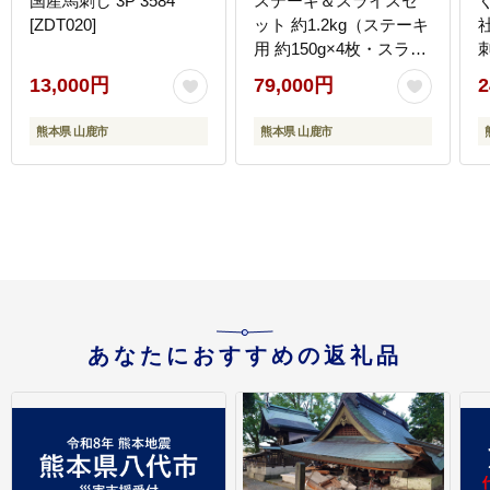
国産馬刺し 3P 3584
ステーキ＆スライスセ
[ZDT020]
ット 約1.2kg（ステーキ
社 利他フーズ
用 約150g×4枚・スライ
ス 約300g×2pc）【吉里
13,000円
79,000円
2
精肉】 [ZEW103]
熊本県 山鹿市
熊本県 山鹿市
あなたにおすすめの返礼品