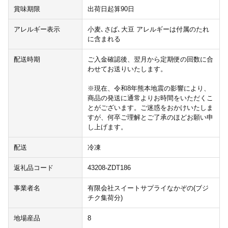
賞味期限
出荷日起算90日
アレルギー表示
小麦､さば､大豆 アレルギーは付属のたれ
に含まれる
配送時期
ご入金確認後、翌月から定期便の回数に合
わせてお送りいたします。
※現在、令和8年熊本地震の影響により、
商品の発送に通常よりお時間をいただくこ
とがございます。ご迷惑をおかけいたしま
すが、何卒ご理解とご了承のほどお願い申
し上げます。
配送
冷凍
返礼品コード
43208-ZDT186
事業者名
有限会社スイートサプライなかぞの(ブジ
チク集荷分)
地場産品
8