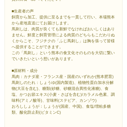
■生産者の声
飼育から加工、提供に至るまでを一貫して行い、本場熊本
から産地直送にてお届けします。
馬刺しは、肉質が良くても新鮮でなければおいしくはあり
ません。鮮度と飼育管理による肉質のどちらもこだわりぬ
くからこそ、フジチクの「ふじ馬刺し」は胸を張って皆様
へ提供することができます。
この「馬刺し」という熊本の食文化そのものを大切に繋い
でいきたいという想いがあります。
■原材料・成分
馬肉：カナダ産・フランス産・国産のいずれか(熊本肥育)
馬刺しのたれ：しょうゆ(国内製造)、植物性蛋白加水分解
物(大豆を含む)、糖類(砂糖、砂糖混合異性化液糖)、食
塩、かつお節エキス(小麦・さばを含む)/カラメル色素、調
味料(アミノ酸等)、甘味料(ステビア、カンゾウ)
おろししょうが：しょうが(国産、中国)、食塩/増粘多糖
類、酸化防止剤(ビタミンC)