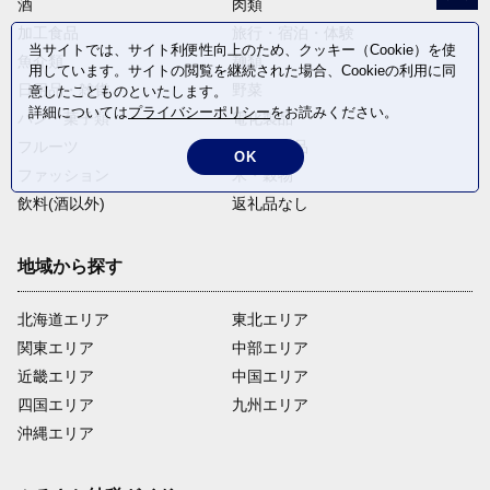
酒
肉類
加工食品
旅行・宿泊・体験
当サイトでは、サイト利便性向上のため、クッキー（Cookie）を使
魚介類
麺類
用しています。サイトの閲覧を継続された場合、Cookieの利用に同
日用品・雑貨
野菜
意したことものといたします。
詳細については
プライバシーポリシー
をお読みください。
パン・菓子類
電化製品
フルーツ
卵・乳製品
OK
ファッション
米・穀物
飲料(酒以外)
返礼品なし
地域から探す
北海道エリア
東北エリア
関東エリア
中部エリア
近畿エリア
中国エリア
四国エリア
九州エリア
沖縄エリア