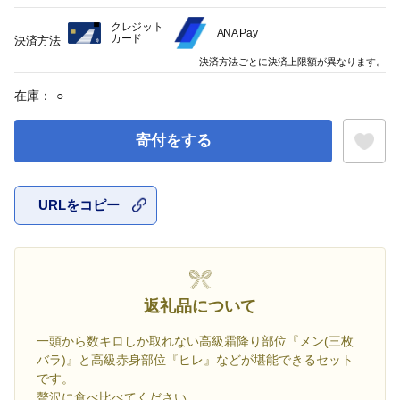
クレジット
ANA Pay
カード
決済方法
決済方法ごとに決済上限額が異なります。
在庫：
○
寄付をする
URLをコピー
お気に入
返礼品について
一頭から数キロしか取れない高級霜降り部位『メン(三枚
バラ)』と高級赤身部位『ヒレ』などが堪能できるセット
です。
贅沢に食べ比べてください。