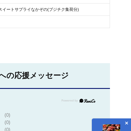
スイートサプライなかぞの(ブジチク集荷分)
への応援メッセージ
(0)
(0)
(0)