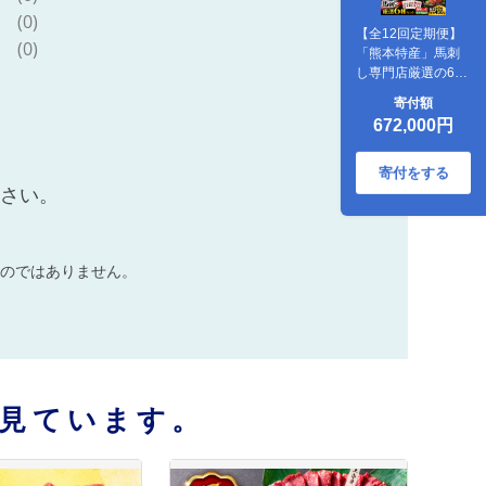
(0)
【全12回定期便】
(0)
「熊本特産」馬刺
し専門店厳選の6種
セット 3893【有限
寄付額
会社スイートサプ
672,000円
ライなかぞの】
[ZDT181]
寄付をする
ださい。
のではありません。
見ています。