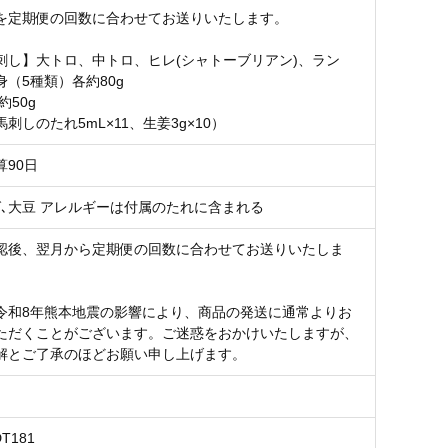
を定期便の回数に合わせてお送りいたします。
刺し】大トロ、中トロ、ヒレ(シャトーブリアン)、ラン
（5種類）各約80g
約50g
刺しのたれ5mL×11、生姜3g×10）
算90日
ば､大豆 アレルギーは付属のたれに含まれる
認後、翌月から定期便の回数に合わせてお送りいたしま
令和8年熊本地震の影響により、商品の発送に通常よりお
ただくことがございます。ご迷惑をおかけいたしますが、
解とご了承のほどお願い申し上げます。
DT181