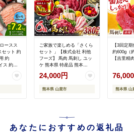
豚ロースス
ご家族で楽しめる「さくら
【3回定
セット 約
セット 」【株式会社 利他
約600g（約
用 約
フーズ】 馬肉 馬刺し ユッ
【吉里精肉】
イス 約
ケ 熊本県 特産品 熊本
吉里精肉】
[ZBK004]
24,000円
76,00
熊本県 山鹿市
熊本県 山
あなたにおすすめの返礼品