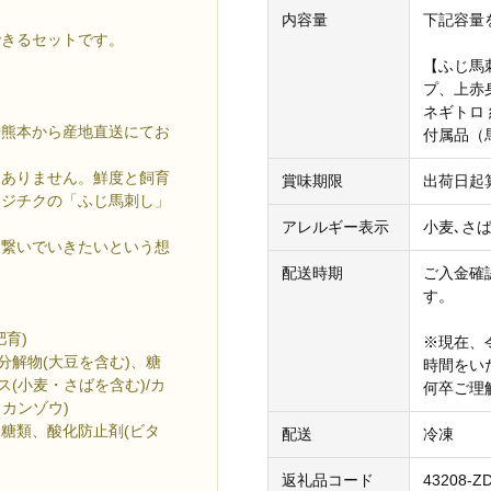
内容量
下記容量
できるセットです。
【ふじ馬
プ、上赤身
ネギトロ 
場熊本から産地直送にてお
付属品（馬
はありません。鮮度と飼育
賞味期限
出荷日起
フジチクの「ふじ馬刺し」
アレルギー表示
小麦､さ
に繋いでいきたいという想
配送時期
ご入金確
す。
育)
※現在、
分解物(大豆を含む)、糖
時間をい
(小麦・さばを含む)/カ
何卒ご理
カンゾウ)
多糖類、酸化防止剤(ビタ
配送
冷凍
返礼品コード
43208-Z