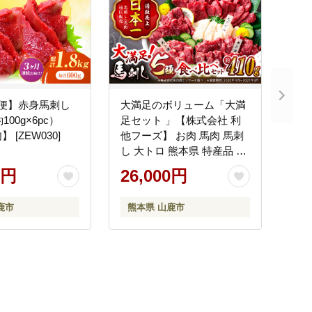
期便】赤身馬刺し
大満足のボリューム「大満
100g×6pc）
足セット 」【株式会社 利
 [ZEW030]
他フーズ】 お肉 馬肉 馬刺
し 大トロ 熊本県 特産品 上
赤身馬刺し [ZBK006]
0円
26,000円
鹿市
熊本県 山鹿市