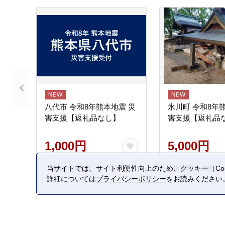
八代市 令和8年熊本地震 災
氷川町 令和8年
害支援【返礼品なし】
害支援【返礼品
1,000円
5,000円
当サイトでは、サイト利便性向上のため、クッキー（Coo
熊本県 八代市
熊本県 氷川町
詳細については
プライバシーポリシー
をお読みください