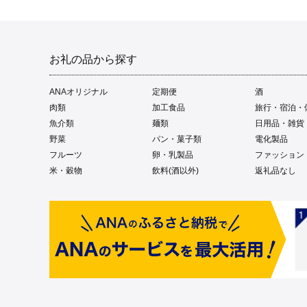
お礼の品から探す
ANAオリジナル
定期便
酒
肉類
加工食品
旅行・宿泊・
魚介類
麺類
日用品・雑貨
野菜
パン・菓子類
電化製品
フルーツ
卵・乳製品
ファッション
米・穀物
飲料(酒以外)
返礼品なし