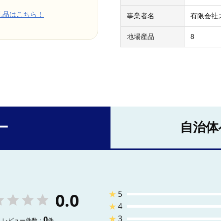
礼品はこちら！
事業者名
有限会社
地場産品
8
ー
自治体
★
5
0.0
★
4
★
3
0
レビュー件数：
件