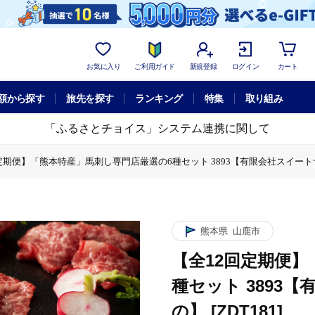
お気に入り
ご利用ガイド
新規登録
ログイン
カート
額から探す
旅先を探す
ランキング
特集
取り組み
「ふるさとチョイス」システム連携に関して
定期便】「熊本特産」馬刺し専門店厳選の6種セット 3893【有限会社スイートサプ
の6種セット 3893【有限会社スイートサプライなかぞの】 [ZDT181]
し専門店厳選の6種セット 3893【有限会社スイートサプライなかぞの】 [ZDT
熊本特産」馬刺し専門店厳選の6種セット 3893【有限会社スイートサプライなかぞ
熊本県
山鹿市
【全12回定期便
種セット 3893
の】 [ZDT181]