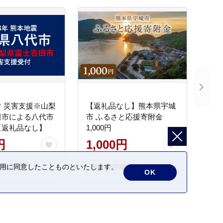
 災害支援※山梨
【返礼品なし】熊本県宇城
田市による八代市
市 ふるさと応援寄附金
【返礼品なし】
1,000円
円
1,000円
の利用に同意したことものといたします。
士吉田市
熊本県 宇城市
OK