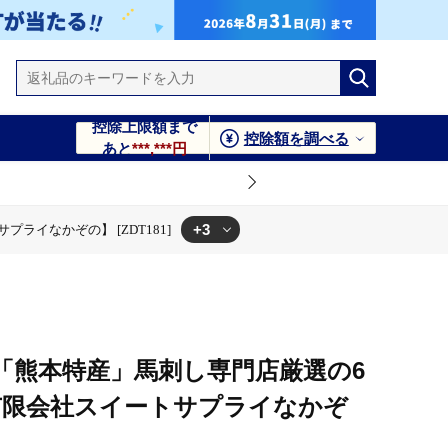
控除上限額まで
控除額を調べる
あと
***,***円
+3
ライなかぞの】 [ZDT181]
181]
の】 [ZDT181]
】「熊本特産」馬刺し専門店厳選の6
【有限会社スイートサプライなかぞ