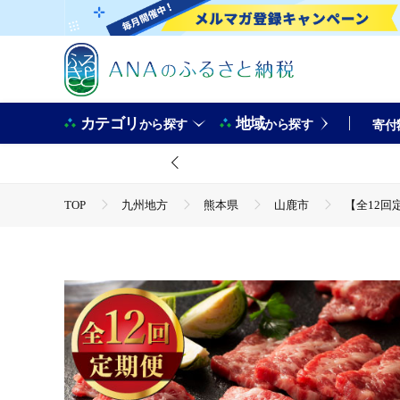
カテゴリ
地域
から探す
から探す
寄付
TOP
九州地方
熊本県
山鹿市
【全12回
TOP
肉
【全12回定期便】「熊本特産」馬刺し専門店厳選
TOP
肉
馬肉
【全12回定期便】「熊本特産」馬刺
TOP
肉
馬肉
馬刺し
【全12回定期便】「