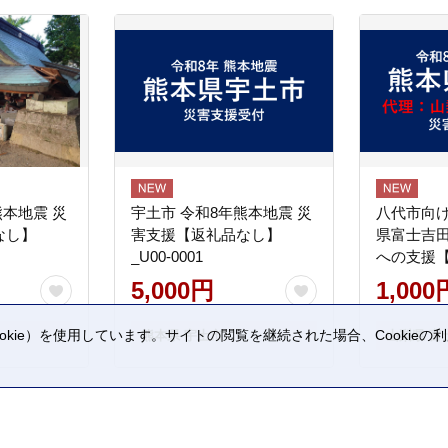
熊本地震 災
宇土市 令和8年熊本地震 災
八代市向け
なし】
害支援【返礼品なし】
県富士吉
_U00-0001
への支援
5,000円
1,000
kie）を使用しています。サイトの閲覧を継続された場合、Cookie
熊本県 宇土市
山梨県 富
。