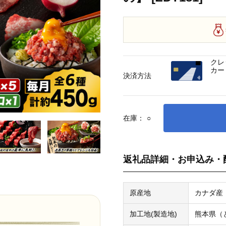
クレ
カー
決済方法
在庫：
○
返礼品詳細・お申込み・
原産地
カナダ産
加工地(製造地)
熊本県（