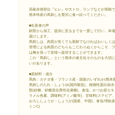
高級赤身部位『ヒレ』や大トロ、ランプなどが堪能
熊本特産の馬刺しを贅沢に食べ比べてください。
■生産者の声
飼育から加工、提供に至るまでを一貫して行い、本
届けします。
馬刺しは、肉質が良くても新鮮でなければおいしく
管理による肉質のどちらもこだわりぬくからこそ、
は胸を張って皆様へ提供することができます。
この「馬刺し」という熊本の食文化そのものを大切
いがあります。
■原材料・成分
馬肉：カナダ産・フランス産・国産のいずれか(熊本肥
馬刺しのたれ：しょうゆ(国内製造)、植物性蛋白加水
類(砂糖、砂糖混合異性化液糖)、食塩、かつお節エキス
ラメル色素、調味料(アミノ酸等)、甘味料(ステビア、
おろししょうが：しょうが(国産、中国)、食塩/増粘
ミンC)