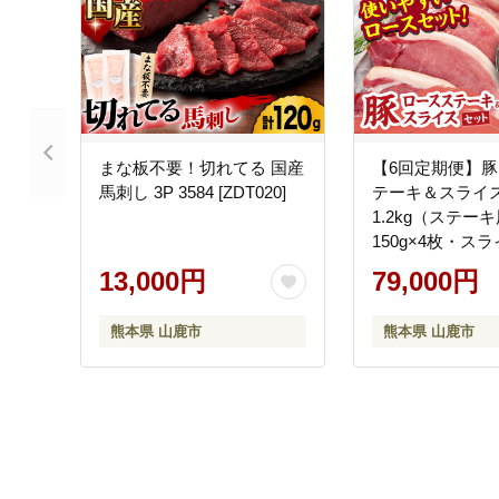
まな板不要！切れてる 国産
【6回定期便】
馬刺し 3P 3584 [ZDT020]
テーキ＆スライス
1.2kg（ステーキ
150g×4枚・スラ
300g×2pc）【
13,000円
79,000円
[ZEW103]
熊本県 山鹿市
熊本県 山鹿市