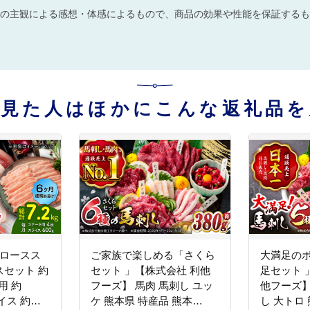
の主観による感想・体感によるもので、商品の効果や性能を保証するも
を見た人はほかにこんな返礼品を
豚ロースス
ご家族で楽しめる「さくら
大満足の
セット 約
セット 」【株式会社 利他
足セット 
用 約
フーズ】 馬肉 馬刺し ユッ
他フーズ】
イス 約
ケ 熊本県 特産品 熊本
し 大トロ