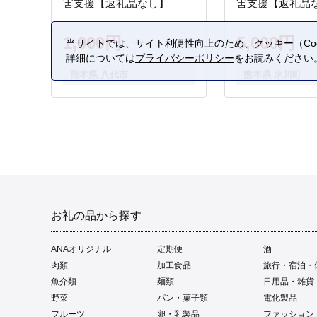
害支援【返礼品なし】
害支援【返礼品
1,000円
5,000円
当サイトでは、サイト利便性向上のため、クッキー（Coo
詳細については
プライバシーポリシー
をお読みください
熊本県 八代市
熊本県 氷川町
お礼の品から探す
ANAオリジナル
定期便
酒
肉類
加工食品
旅行・宿泊・
魚介類
麺類
日用品・雑貨
野菜
パン・菓子類
電化製品
フルーツ
卵・乳製品
ファッション