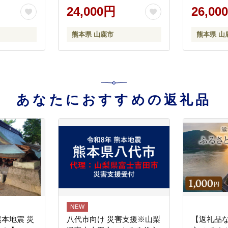
吉里精肉】
[ZBK004]
24,000円
26,00
熊本県 山鹿市
熊本県 山
あなたにおすすめの返礼品
熊本地震 災
八代市向け 災害支援※山梨
【返礼品