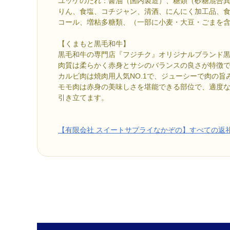
ユッケのたれ：醤油（国内製造）、糖類（砂糖混合
りん、食塩、コチジャン、清酒、にんにく加工品、
コール、増粘多糖類、（一部に小麦・大豆・ごまを
【くまもと黒毛和牛】
黒毛和牛の専門店『フジチク』オリジナルブランド
肉質は柔らかく赤身とサシのバランスの良さが特徴
カルビ肉は焼肉用人気NO.1で、ジューシーで肉の旨
モモ肉は赤身の美味しさを堪能できる部位で、適度
引き立てます。
【有限会社 スイートサプライなかぞの】すべての返