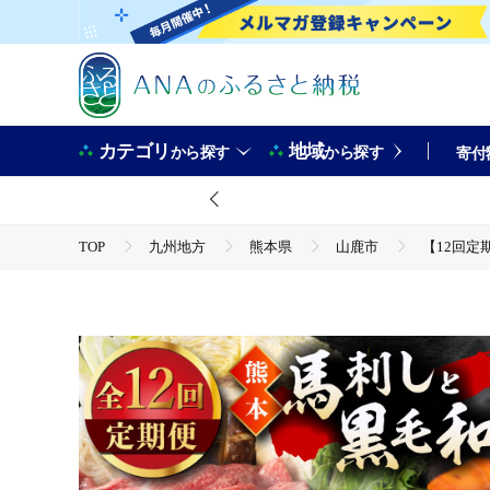
カテゴリ
地域
から探す
から探す
寄付
TOP
九州地方
熊本県
山鹿市
【12回定
TOP
肉
【12回定期便】「熊本特産馬刺しとくまもと黒
TOP
肉
牛肉
【12回定期便】「熊本特産馬刺し
TOP
肉
馬肉
馬刺し
【12回定期便】「