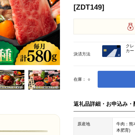
[ZDT149]
クレ
カー
決済方法
在庫：
○
返礼品詳細・お申込み・
原産地
牛肉：熊
本肥育)