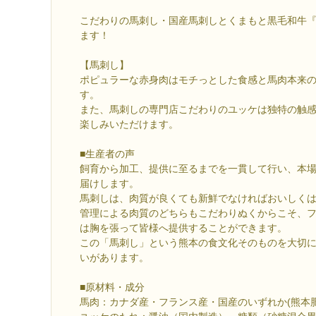
こだわりの馬刺し・国産馬刺しとくまもと黒毛和牛
ます！
【馬刺し】
ポピュラーな赤身肉はモチっとした食感と馬肉本来
す。
また、馬刺しの専門店こだわりのユッケは独特の触
楽しみいただけます。
■生産者の声
飼育から加工、提供に至るまでを一貫して行い、本
届けします。
馬刺しは、肉質が良くても新鮮でなければおいしく
管理による肉質のどちらもこだわりぬくからこそ、
は胸を張って皆様へ提供することができます。
この「馬刺し」という熊本の食文化そのものを大切
いがあります。
■原材料・成分
馬肉：カナダ産・フランス産・国産のいずれか(熊本肥