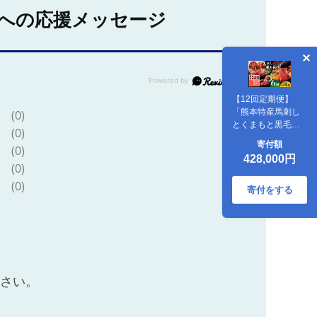
への応援メッセージ
【12回定期便】
「熊本特産馬刺し
(0)
とくまもと黒毛和
(0)
牛」フジチクオリ
寄付額
(0)
ジナル贅沢食べ比
428,000円
べセット 3905【有
(0)
限会社 スイートサ
(0)
プライなかぞの】
寄付をする
[ZDT149]
ださい。