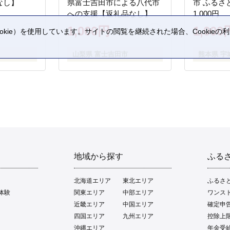
なし】
県富士吉田市による八代市
市 ふるさ
への支援【返礼品なし】
1,000円
1,000円
1,000
kie）を使用しています。サイトの閲覧を継続された場合、Cookie
。
山梨県 富士吉田市
熊本県 宇
地域から探す
ふる
北海道エリア
東北エリア
ふるさ
体験
関東エリア
中部エリア
ワンス
近畿エリア
中国エリア
確定申
四国エリア
九州エリア
控除上
沖縄エリア
年金受