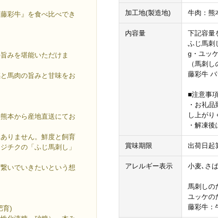
加工地(製造地)
牛肉：熊
『藤彩牛』を食べ比べでき
内容量
下記容量
ふじ馬刺し
g・ユッケ
の旨みを堪能いただけま
（馬刺しの
藤彩牛 バ
感と馬肉の旨みと甘味をお
■注意事項
・お礼品
し上がり
場熊本から産地直送にてお
・解凍後
はありません。鮮度と飼育
賞味期限
出荷日起
フジチクの「ふじ馬刺し」
アレルギー表示
小麦､さば
に繋いでいきたいという想
馬刺しの
ユッケの
藤彩牛：
育)