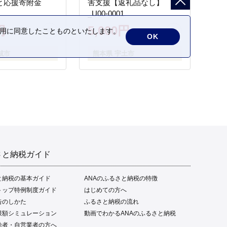
と応援寄附金
害支援【返礼品なし】
_U00-0001
円
5,000円
の利用に同意したことものといたします。
OK
城市
熊本県 宇土市
さと納税ガイド
と納税の基本ガイド
ANAのふるさと納税の特徴
トップ特例制度ガイド
はじめての方へ
告のしかた
ふるさと納税の流れ
限額シミュレーション
動画でわかるANAのふるさと納税
給者・自営業者の方へ