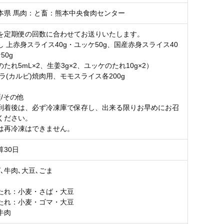
本県 馬肉：と畜：熊本中央食肉センター
を定期便の回数に合わせてお送りいたします。
 上赤身スライス40g・ユッケ50g、国産赤身スライス40
50g
たれ5mL×2、生姜3g×2、ユッケのたれ10g×2）
ラ(カルビ)焼肉用、モモスライス各200g
/その他
到着後は、必ず冷凍庫で保存し、出来る限りお早めにお召
ください。
は再冷凍はできません。
算30日
､牛肉､大豆､ごま
たれ：小麦・さば・大豆
たれ：小麦・ゴマ・大豆
牛肉