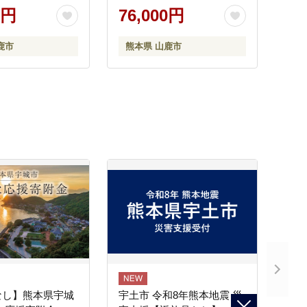
赤身馬刺し [ZBK006]
0円
76,000円
鹿市
熊本県 山鹿市
なし】熊本県宇城
宇土市 令和8年熊本地震 災