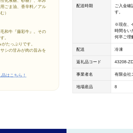
異性化液糖、砂糖）、本み
配送時期
ご入金確
食用ごま油、香辛料／アル
す。
含む）
※現在、
時間をい
黒毛和牛『藤彩牛』。その
何卒ご理
です。
みがたっぷりです。
配送
冷凍
なサシの甘みが肉の旨みを
返礼品コード
43208-Z
事業者名
有限会社
礼品はこちら！
地場産品
8