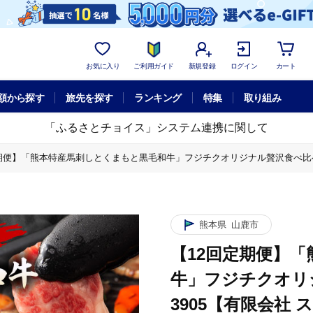
お気に入り
ご利用ガイド
新規登録
ログイン
カート
額から探す
旅先を探す
ランキング
特集
取り組み
「ふるさとチョイス」システム連携に関して
期便】「熊本特産馬刺しとくまもと黒毛和牛」フジチクオリジナル贅沢食べ比べセット
毛和牛」フジチクオリジナル贅沢食べ比べセット 3905【有限会社 スイートサプ
とくまもと黒毛和牛」フジチクオリジナル贅沢食べ比べセット 3905【有限会社 
熊本特産馬刺しとくまもと黒毛和牛」フジチクオリジナル贅沢食べ比べセット 390
熊本県
山鹿市
【12回定期便】
牛」フジチクオリ
3905【有限会社