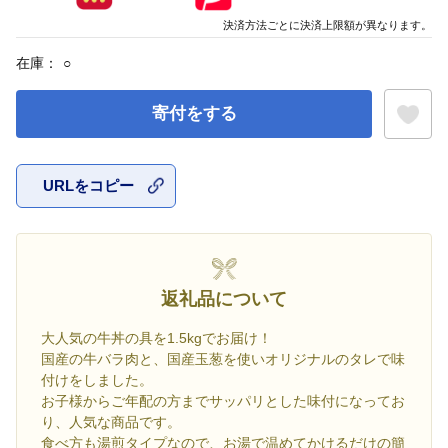
決済方法ごとに決済上限額が異なります。
在庫：
○
寄付をする
URLをコピー
お気に入
返礼品について
大人気の牛丼の具を1.5kgでお届け！
国産の牛バラ肉と、国産玉葱を使いオリジナルのタレで味
付けをしました。
お子様からご年配の方までサッパリとした味付になってお
り、人気な商品です。
食べ方も湯煎タイプなので、お湯で温めてかけるだけの簡