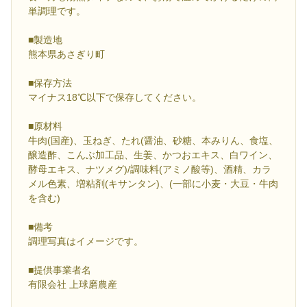
単調理です。
■製造地
熊本県あさぎり町
■保存方法
マイナス18℃以下で保存してください。
■原材料
牛肉(国産)、玉ねぎ、たれ(醤油、砂糖、本みりん、食塩、
醸造酢、こんぶ加工品、生姜、かつおエキス、白ワイン、
酵母エキス、ナツメグ)/調味料(アミノ酸等)、酒精、カラ
メル色素、増粘剤(キサンタン)、(一部に小麦・大豆・牛肉
を含む)
■備考
調理写真はイメージです。
■提供事業者名
有限会社 上球磨農産