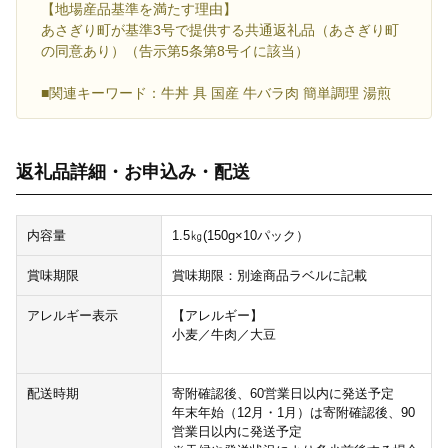
【地場産品基準を満たす理由】
あさぎり町が基準3号で提供する共通返礼品（あさぎり町
の同意あり）（告示第5条第8号イに該当）
■関連キーワード：牛丼 具 国産 牛バラ肉 簡単調理 湯煎
返礼品詳細・お申込み・配送
内容量
1.5㎏(150g×10パック）
賞味期限
賞味期限：別途商品ラベルに記載
アレルギー表示
【アレルギー】
小麦／牛肉／大豆
配送時期
寄附確認後、60営業日以内に発送予定
年末年始（12月・1月）は寄附確認後、90
営業日以内に発送予定