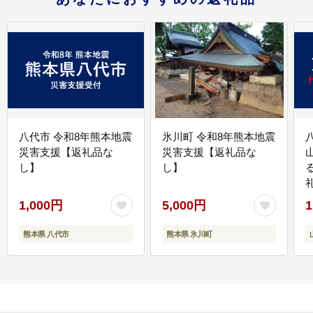
八代市 令和8年熊本地震
氷川町 令和8年熊本地震
災害支援【返礼品な
災害支援【返礼品な
し】
し】
1,000円
5,000円
1
熊本県 八代市
熊本県 氷川町