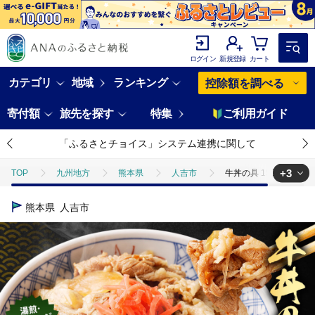
ログイン
新規登録
カート
カテゴリ
地域
ランキング
控除額を調べる
寄付額
旅先を探す
特集
ご利用ガイド
「ふるさとチョイス」システム連携に関して
+3
TOP
九州地方
熊本県
人吉市
牛丼の具 150g×10パック
TOP
肉
牛丼の具 150g×10パック 1.5kg
熊本県
人吉市
TOP
肉
牛肉
牛丼の具 150g×10パック 1.5kg
TOP
肉
牛肉
ほかの牛肉
牛丼の具 150g×10パック 1.