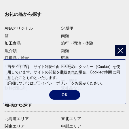
お礼の品から探す
ANAオリジナル
定期便
酒
肉類
加工食品
旅行・宿泊・体験
魚介類
麺類
日用品・雑貨
野菜
パン・菓子類
電化製品
当サイトでは、サイト利便性向上のため、クッキー（Cookie）を使
用しています。サイトの閲覧を継続された場合、Cookieの利用に同
フルーツ
卵・乳製品
意したことものといたします。
ファッション
米・穀物
詳細については
プライバシーポリシー
をお読みください。
飲料(酒以外)
返礼品なし
OK
地域から探す
北海道エリア
東北エリア
関東エリア
中部エリア