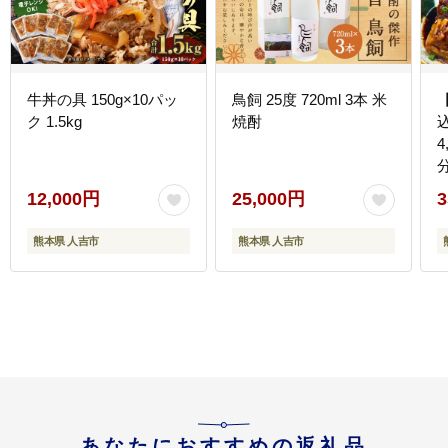
牛丼の具 150g×10パッ
鳥飼 25度 720ml 3本 米
ク 1.5kg
焼酎
込
4
12,000円
25,000円
3
熊本県 人吉市
熊本県 人吉市
あなたにおすすめの返礼品