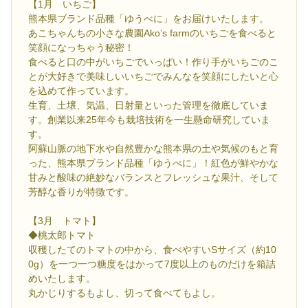
【1月 いちご】
熊本県ブランド品種「ゆうべに」をお届けいたします。
あこちゃんちの小さな農園Ako’s farmのいちごを食べると
笑顔になっちゃう秘密！
食べると口の中がいちごでいっぱい！作り手がいちごのこ
とが大好きで美味しいいちごでみんなを笑顔にしたいと心
を込めて作っています。
生育、土壌、気温、日射量といった管理を徹底していま
す。創業以来25年今も栽培技術を一生懸命研究していま
す。
阿蘇山脈の地下水や自然豊かな熊本県の土や気候のもと育
った、熊本県ブランド品種「ゆうべに」！紅色が鮮やかな
甘みと酸味の絶妙なバランスとフレッシュな果汁、そして
芳醇な香りが特徴です。
【3月 トマト】
◆桃太郎トマト
収穫したてのトマトの中から、食べやすいSサイズ（約10
0g）を一つ一つ糖度をはかって7度以上のものだけを箱詰
めいたします。
丸かじりするもよし、切って食べてもよし。