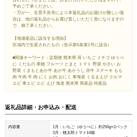
予めご了承ください。
・万が一、生育不良等により本返礼品のお届けが難しい場
合は、他の返礼品からお選び直しいただく形になりますの
で、御了承ください。
【地場産品に該当する理由】
区域内で生産されたもの（告示第5条第1号に該当）
■関連キーワード：定期便 熊本県 苺 いちご イチゴ ゆうべ
に くだもの 果物 フルーツ とまと トマト 野菜 やさい お
野菜 くまもとあか牛 あか牛 あかうし 赤牛 ステーキ もも
肉 牛肉 牛 肉 にく お肉 おにく 車海老 くるまえび クルマ
エビ 車エビ エビ えび 海老 熊本県 県産品 特産品
返礼品詳細・お申込み・配送
内容量
1月：いちご（ゆうべに）約250g×2パック
3月：桃太郎トマト14個