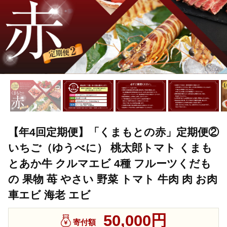
【年4回定期便】「くまもとの赤」定期便②
いちご（ゆうべに） 桃太郎トマト くまも
とあか牛 クルマエビ 4種 フルーツくだも
の 果物 苺 やさい 野菜 トマト 牛肉 肉 お肉
車エビ 海老 エビ
50,000円
寄付額