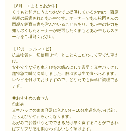
【8月 くまもとあか牛】
くまもと和ぎゅうまつおかでご提供しているお肉は、西原
村産の厳選されたあか牛です。オーナーである松岡さんの
両親が飼育農家を営んでいることもあり、あか牛の魅力を
知り尽くしたオーナーが厳選したくまもとあか牛ももステ
ーキをご堪能ください。
【12月 クルマエビ】
抗生物質を一切使用せず、とことんこだわって育てた車え
び。
安心安全な活き車えびを氷締めにして素早く真空パックし
超特急で瞬間冷凍しました。解凍後は生で食べられます。
レシピを付けておりますので、どなたでも簡単に調理でき
ます。
◆おすすめの食べ方
①刺身
真空パックのまま容器に入れ5分～10分水道水をかけ流し
たらえびがやわらかくなります。
お好みでお醤油などでできるだけ早く食することができれ
ばプリプリ感を損なわずおいしく頂けます。