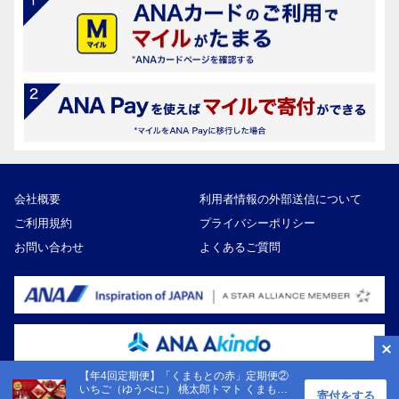
会社概要
利用者情報の外部送信について
ご利用規約
プライバシーポリシー
お問い合わせ
よくあるご質問
【年4回定期便】「くまもとの赤」定期便②
いちご（ゆうべに） 桃太郎トマト くまもと
寄付をする
Copyright ©ANA Akindo Co., Ltd