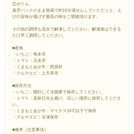
②ボイル
真空パックのまま熱湯で約15分湯せんしていただくと、え
びの旨味が逃げず最高の味をご堪能頂けます。
その他の調理も流水で解凍してください。解凍後はできる
だけ早く調理してください。
■産地
・いちご：熊本市
・トマト：玉名市
・くまもとあか牛：西原村
・クルマエビ：上天草市
■保存方法
・いちご：開封して冷蔵庫で保存してください。
・トマト：直射日光を避け、涼しい場所に保管してくださ
い。
・くまもとあか牛：マイナス18℃以下で保存
・クルマエビ：冷凍保存
■備考（注意事項）