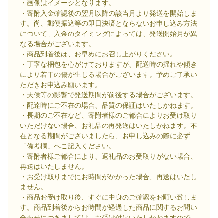
・画像はイメージとなります。
・寄附入金確認後の翌月以降の該当月より発送を開始しま
す。尚、郵便振込等の即日決済とならないお申し込み方法
について、入金のタイミングによっては、発送開始月が異
なる場合がございます。
・商品到着後は、お早めにお召し上がりください。
・丁寧な梱包を心がけておりますが、配送時の揺れや傾き
により若干の傷が生じる場合がございます。予めご了承い
ただきお申込み願います。
・天候等の影響で発送期間が前後する場合がございます。
・配達時にご不在の場合、品質の保証はいたしかねます。
・長期のご不在など、寄附者様のご都合によりお受け取り
いただけない場合、お礼品の再発送はいたしかねます。不
在となる期間がございましたら、お申し込みの際に必ず
「備考欄」へご記入ください。
・寄附者様ご都合により、返礼品のお受取りがない場合、
再送はいたしません。
・お受け取りまでにお時間がかかった場合、再送はいたし
ません。
・商品お受け取り後、すぐに中身のご確認をお願い致しま
す。商品到着後からお時間が経過した商品に関するお問い
合わせにつきましては、お受け付けいたしかねますので、