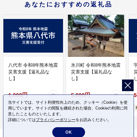
あなたにおすすめの返礼品
八代市 令和8年熊本地震
氷川町 令和8年熊本地震
災害支援【返礼品な
災害支援【返礼品な
し】
し】
し
1,000円
5,000円
5
当サイトでは、サイト利便性向上のため、クッキー（Cookie）を使
用しています。サイトの閲覧を継続された場合、Cookieの利用に同
熊本県 八代市
熊本県 氷川町
意したことものといたします。
詳細については
プライバシーポリシー
をお読みください。
OK