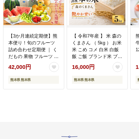
【3か月連続定期便】熊
【 令和7年産 】 米 森の
本便り！旬のフルーツ
くまさん （ 5kg ） お米
詰め合わせ定期便 ｜ く
米 こめ コメ 白米 白飯
1
だもの 果物 フルーツ 旬
飯 ご飯 ブランド米 ブラ
いちご 柑橘 みかん トマ
ンド 国産 熊本県産 甘み
42,000円
16,000円
1
ト メロン すいか シャイ
旨み 食感 食卓
ンマスカット 梨 柿 熊本
熊本県 熊本県
熊本県 熊本県
県