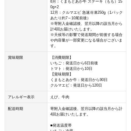
8月：くまもとあか牛 ステーキ（もも）15
0g×2
12月：クルマエビ 急速冷凍250g（1パック
あたり約7～10尾前後）
※寄附入金確認後、翌月以降の該当月から
計4回お届けいたします。
※天候等の影響で発送期間が前後する場合
や内容量が一部変更になる場合がございま
す。
賞味期限
【消費期限】
いちご：発送日から6日前後
トマト：発送日から10日
【賞味期限】
くまもとあか牛：発送日から90日
クルマエビ：発送日から120日
アレルギー表示
えび、牛肉
配送時期
寄附入金確認後、翌月以降の該当月から計
4回お届けいたします。
■発送温度帯
いちご：冷蔵