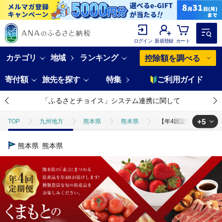
ログイン
新規登録
カート
カテゴリ
地域
ランキング
控除額を調べる
寄付額
旅先を探す
特集
ご利用ガイド
「ふるさとチョイス」システム連携に関して
+5
TOP
九州地方
熊本県
熊本県
【年4回定期便】「くまも
TOP
肉
【年4回定期便】「くまもとの赤」定期便② いちご（ゆうべに）
熊本県
熊本県
TOP
肉
牛肉
【年4回定期便】「くまもとの赤」定期便② いちご
TOP
肉
牛肉
ステーキ(牛肉)
【年4回定期便】「くまも
TOP
魚介類
えび
【年4回定期便】「くまもとの赤」定期便② い
TOP
野菜
【年4回定期便】「くまもとの赤」定期便② いちご（ゆうべに