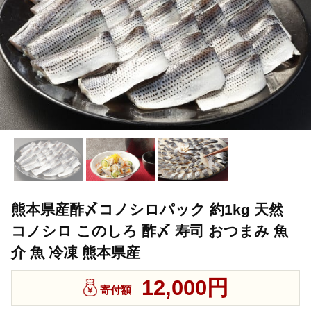
熊本県産酢〆コノシロパック 約1kg 天然
コノシロ このしろ 酢〆 寿司 おつまみ 魚
介 魚 冷凍 熊本県産
12,000円
寄付額