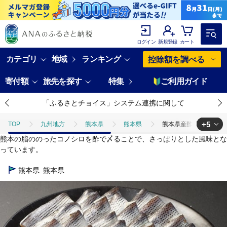
ログイン
新規登録
カート
カテゴリ
地域
ランキング
控除額を調べる
寄付額
旅先を探す
特集
ご利用ガイド
「ふるさとチョイス」システム連携に関して
+5
TOP
九州地方
熊本県
熊本県
熊本県産酢〆コノシロパッ
熊本の脂ののったコノシロを酢で〆ることで、さっぱりとした風味とな
TOP
魚介類
熊本県産酢〆コノシロパック 約1kg 天然 コノシロ この
っています。
TOP
魚介類
鮮魚
熊本県産酢〆コノシロパック 約1kg 天然 コ
熊本県
熊本県
TOP
魚介類
鮮魚
刺身
熊本県産酢〆コノシロパック 約1
TOP
魚介類
貝類
熊本県産酢〆コノシロパック 約1kg 天然 コ
TOP
魚介類
貝類
ほかの貝類
熊本県産酢〆コノシロパッ