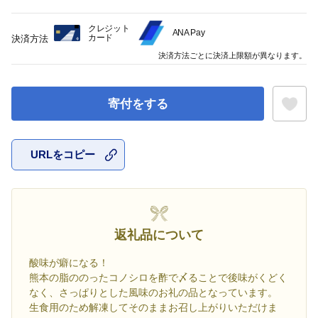
クレジット
ANA Pay
カード
決済方法
決済方法ごとに決済上限額が異なります。
寄付をする
URLをコピー
お気に入
返礼品について
酸味が癖になる！
熊本の脂ののったコノシロを酢で〆ることで後味がくどく
なく、さっぱりとした風味のお礼の品となっています。
生食用のため解凍してそのままお召し上がりいただけま