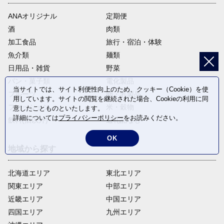
ANAオリジナル
定期便
酒
肉類
加工食品
旅行・宿泊・体験
魚介類
麺類
日用品・雑貨
野菜
パン・菓子類
電化製品
当サイトでは、サイト利便性向上のため、クッキー（Cookie）を使
フルーツ
卵・乳製品
用しています。サイトの閲覧を継続された場合、Cookieの利用に同
ファッション
米・穀物
意したことものといたします。
詳細については
プライバシーポリシー
をお読みください。
飲料(酒以外)
返礼品なし
OK
地域から探す
北海道エリア
東北エリア
関東エリア
中部エリア
近畿エリア
中国エリア
四国エリア
九州エリア