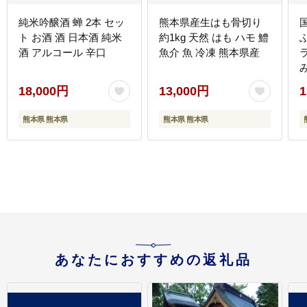
純米吟醸酒 蝉 2本 セッ
熊本県産生はも骨切り
ト お酒 酒 日本酒 純米
約1kg 天然 はも ハモ 鱧
酒 アルコール 辛口
魚介 魚 冷凍 熊本県産
18,000円
13,000円
1
熊本県 熊本県
熊本県 熊本県
あなたにおすすめの返礼品