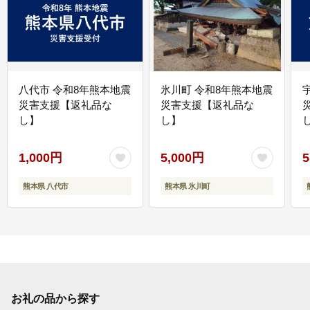
八代市 令和8年熊本地震
氷川町 令和8年熊本地震
災害支援【返礼品な
災害支援【返礼品な
し】
し】
し
1,000円
5,000円
5
熊本県 八代市
熊本県 氷川町
お礼の品から探す