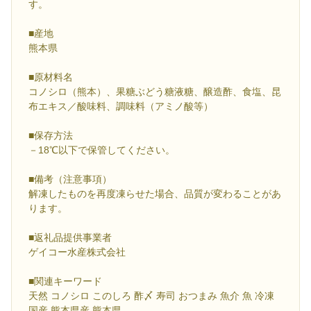
す。
■産地
熊本県
■原材料名
コノシロ（熊本）、果糖ぶどう糖液糖、醸造酢、食塩、昆
布エキス／酸味料、調味料（アミノ酸等）
■保存方法
－18℃以下で保管してください。
■備考（注意事項）
解凍したものを再度凍らせた場合、品質が変わることがあ
ります。
■返礼品提供事業者
ゲイコー水産株式会社
■関連キーワード
天然 コノシロ このしろ 酢〆 寿司 おつまみ 魚介 魚 冷凍
国産 熊本県産 熊本県