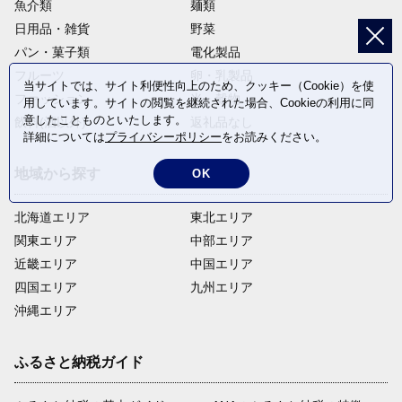
魚介類
麺類
日用品・雑貨
野菜
パン・菓子類
電化製品
フルーツ
卵・乳製品
当サイトでは、サイト利便性向上のため、クッキー（Cookie）を使
ファッション
米・穀物
用しています。サイトの閲覧を継続された場合、Cookieの利用に同
意したことものといたします。
飲料(酒以外)
返礼品なし
詳細については
プライバシーポリシー
をお読みください。
地域から探す
OK
北海道エリア
東北エリア
関東エリア
中部エリア
近畿エリア
中国エリア
四国エリア
九州エリア
沖縄エリア
ふるさと納税ガイド