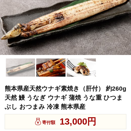
熊本県産天然ウナギ素焼き（肝付） 約260g
天然 鰻 うなぎ ウナギ 蒲焼 うな重 ひつま
ぶし おつまみ 冷凍 熊本県産
13,000円
寄付額