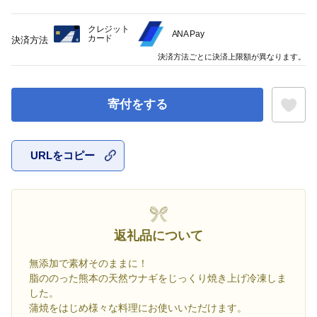
クレジット
ANA Pay
カード
決済方法
決済方法ごとに決済上限額が異なります。
寄付をする
URLをコピー
お気に入
返礼品について
無添加で素材そのままに！
脂ののった熊本の天然ウナギをじっくり焼き上げ冷凍しま
した。
蒲焼をはじめ様々な料理にお使いいただけます。