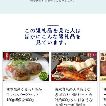
能を保証するものではありません。
この返礼品を見た人は
ほかにこんな返礼品を
見ています。
熊本県産くまもとあか
海水育ちの天草藍うな
牛 ハンバーグセット
ぎ 紅白3～4尾セット 合
ー
120g×5個 計600g
計約600g タレ付き うな
ぎ 鰻 ウナギ 蒲焼き か