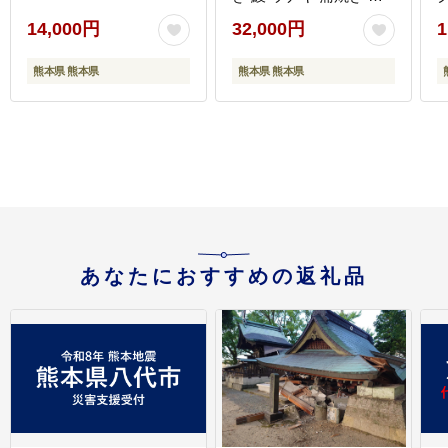
ば焼き うなぎの蒲焼 魚
14,000円
32,000円
1
お魚
熊本県 熊本県
熊本県 熊本県
あなたにおすすめの返礼品