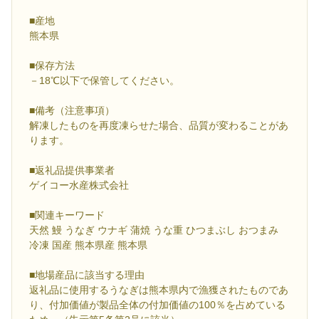
■産地
熊本県
■保存方法
－18℃以下で保管してください。
■備考（注意事項）
解凍したものを再度凍らせた場合、品質が変わることがあ
ります。
■返礼品提供事業者
ゲイコー水産株式会社
■関連キーワード
天然 鰻 うなぎ ウナギ 蒲焼 うな重 ひつまぶし おつまみ
冷凍 国産 熊本県産 熊本県
■地場産品に該当する理由
返礼品に使用するうなぎは熊本県内で漁獲されたものであ
り、付加価値が製品全体の付加価値の100％を占めている