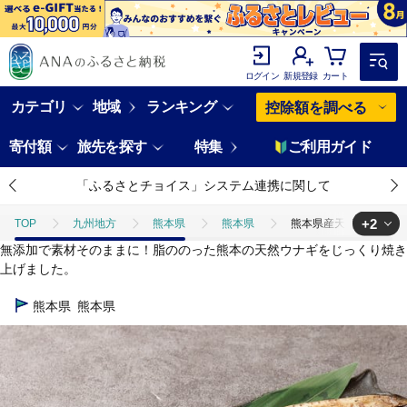
ログイン
新規登録
カート
カテゴリ
地域
ランキング
控除額を調べる
寄付額
旅先を探す
特集
ご利用ガイド
「ふるさとチョイス」システム連携に関して
+2
TOP
九州地方
熊本県
熊本県
熊本県産天然ウナギ素焼き
無添加で素材そのままに！脂ののった熊本の天然ウナギをじっくり焼き
TOP
魚介類
熊本県産天然ウナギ素焼き（肝付） 約260g 天然 鰻 う
上げました。
TOP
魚介類
うなぎ
熊本県産天然ウナギ素焼き（肝付） 約260
熊本県
熊本県