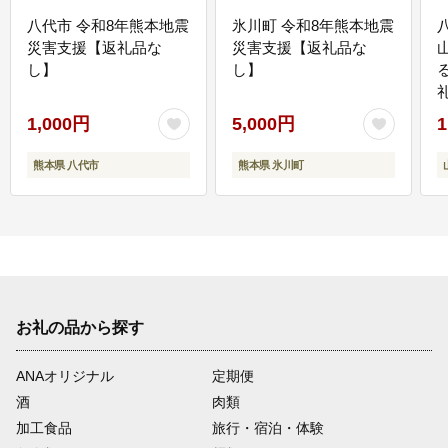
八代市 令和8年熊本地震
氷川町 令和8年熊本地震
災害支援【返礼品な
災害支援【返礼品な
し】
し】
1,000円
5,000円
1
熊本県 八代市
熊本県 氷川町
お礼の品から探す
ANAオリジナル
定期便
酒
肉類
加工食品
旅行・宿泊・体験