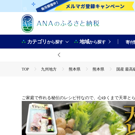
カテゴリ
地域
から探す
から探す
寄付
TOP
九州地方
熊本県
熊本県
国産 最高
TOP
魚介類
国産 最高級!! 天草とらふぐセット 河豚 
TOP
魚介類
鮮魚
国産 最高級!! 天草とらふぐセ
TOP
魚介類
鮮魚
ふぐ
国産 最高級!! 
ご家庭で作れる秘伝のレシピ付なので、心ゆくまで天草と