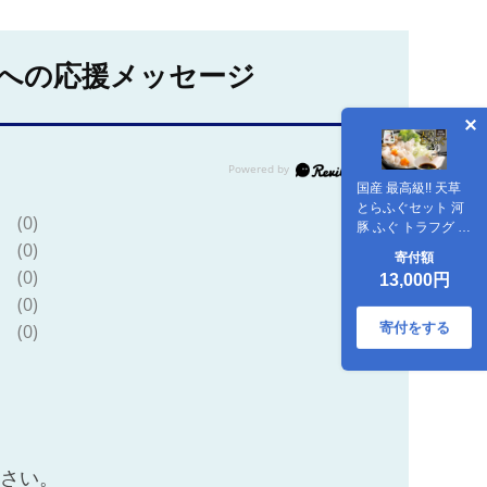
への応援メッセージ
国産 最高級!! 天草
とらふぐセット 河
(0)
豚 ふぐ トラフグ 刺
(0)
身 刺し身 さしみ 魚
寄付額
お魚 さかな 魚介
(0)
13,000円
(0)
寄付をする
(0)
ださい。