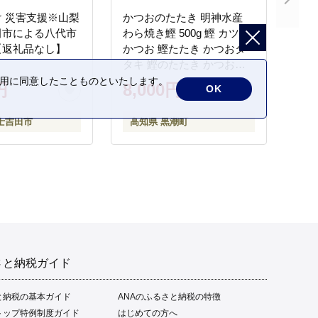
 災害支援※山梨
かつおのたたき 明神水産
田市による八代市
わら焼き鰹 500g 鰹 カツオ
【返礼品なし】
かつお 鰹たたき かつおタ
タキ 鰹のたたき かつおの
タタキ 藁焼き わら焼き 魚
の利用に同意したことものといたします。
円
8,000円
OK
さかな 海鮮 刺身 お刺身 冷
凍 ご家庭用 グルメ 特産品
士吉田市
高知県 黒潮町
ご当地 本場 高知 黒潮町 ギ
フト 贈答品 人気 返礼品 ふ
るさと納税 魚介類 高知県
産 土佐名物 高知県 高評価
食卓 ご飯のお供 父の日 ギ
フト プレゼント[1669]
さと納税ガイド
と納税の基本ガイド
ANAのふるさと納税の特徴
トップ特例制度ガイド
はじめての方へ