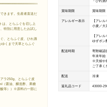
・ひれ酒
賞味期限
賞味期限
理できます。生産者直送だ
アレルギー表示
【アレル
トは、とらふぐを召し上
小麦／大
に、特別に用意したお試し
【アレル
ふぐ、とらふぐ皮、ひれ酒
ゆずポン
心ゆくまで天草とらふぐ
配送時期
寄附確認
年末年始
※天候や
ご了承く
配送
冷凍
ラ250g、とらふぐ皮
0ml（醤油、醸造酢、果糖
返礼品コード
43000-29
ノ酸等））※原料の一部に