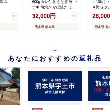
 常温
600g タレ付き うなぎ 鰻 ウ
～10尾）×
ナギ 蒲焼き かば焼き うな
車海老 ク
ぎの蒲焼 魚 お魚
車エビ 海
32,000円
28,00
魚貝類 熊
熊本県 熊本県
熊本県 熊
あなたにおすすめの返礼品