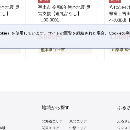
熊本地震 災
宇土市 令和8年熊本地震 災
八代市向け
なし】
害支援【返礼品なし】
県富士吉
_U00-0001
への支援
kie）を使用しています。サイトの閲覧を継続された場合、Cookie
5,000円
1,000
。
熊本県 宇土市
山梨県 富
地域から探す
ふる
北海道エリア
東北エリア
ふるさ
体験
関東エリア
中部エリア
ワンス