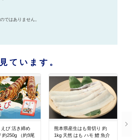
のではありません。
見ています。
えび 活き締め
熊本県産生はも骨切り 約
約250g （約9尾
1kg 天然 はも ハモ 鱧 魚介