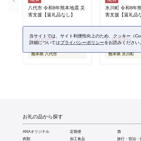
八代市 令和8年熊本地震 災
氷川町 令和8年
害支援【返礼品なし】
害支援【返礼品
当サイトでは、サイト利便性向上のため、クッキー（Coo
1,000円
5,000円
詳細については
プライバシーポリシー
をお読みください
熊本県 八代市
熊本県 氷川町
お礼の品から探す
ANAオリジナル
定期便
酒
肉類
加工食品
旅行・宿泊・