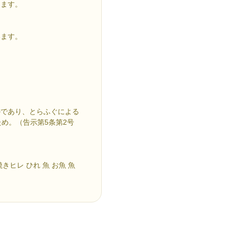
します。
います。
。
のであり、とらふぐによる
め。（告示第5条第2号
焼きヒレ ひれ 魚 お魚 魚