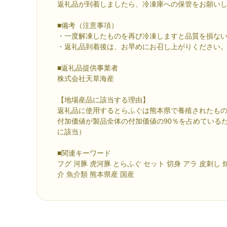
返礼品が到着しましたら、冷凍庫への保管をお願い
■備考（注意事項）
・一度解凍したものを再び冷凍しますと品質を損な
・返礼品到着後は、お早めにお召し上がりください
■返礼品提供事業者
株式会社天草海産
【地場産品に該当する理由】
返礼品に使用するとらふぐは熊本県で養殖されたも
付加価値が製品全体の付加価値の90％を占めているた
に該当）
■関連キーワード
フグ 河豚 虎河豚 とらふぐ セット 切身 アラ 皮刺し 
介 魚介類 熊本県産 国産