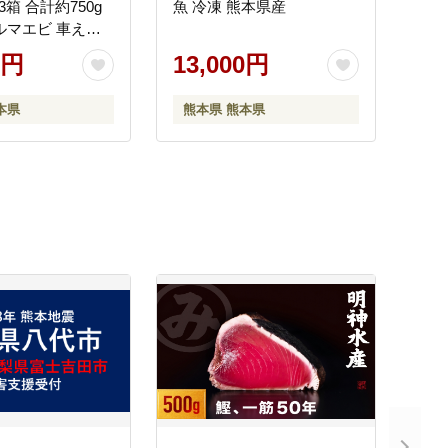
3箱 合計約750g
魚 冷凍 熊本県産
ルマエビ 車えび
老 エビ えび 魚介
0円
13,000円
本県産 国産 冷凍
本県
熊本県 熊本県