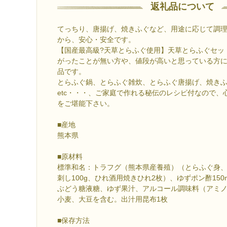
返礼品について
てっちり、唐揚げ、焼きふぐなど、用途に応じて調
から、安心・安全です。
【国産最高級?天草とらふぐ使用】天草とらふぐセッ
がったことが無い方や、値段が高いと思っている方
品です。
とらふぐ鍋、とらふぐ雑炊、とらふぐ唐揚げ、焼き
etc・・・、ご家庭で作れる秘伝のレシピ付なので、
をご堪能下さい。
■産地
熊本県
■原材料
標準和名：トラフグ（熊本県産養殖）（とらふぐ身、ア
刺し100g、ひれ酒用焼きひれ2枚）、ゆずポン酢15
ぶどう糖液糖、ゆず果汁、アルコール調味料（アミ
小麦、大豆を含む。出汁用昆布1枚
■保存方法