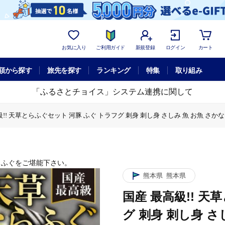
お気に入り
ご利用ガイド
新規登録
ログイン
カート
額から探す
旅先を探す
ランキング
特集
取り組み
「ふるさとチョイス」システム連携に関して
級!! 天草とらふぐセット 河豚 ふぐ トラフグ 刺身 刺し身 さしみ 魚 お魚 さかな
ふぐ トラフグ 刺身 刺し身 さしみ 魚 お魚 さかな 魚介
ット 河豚 ふぐ トラフグ 刺身 刺し身 さしみ 魚 お魚 さかな 魚介
天草とらふぐセット 河豚 ふぐ トラフグ 刺身 刺し身 さしみ 魚 お魚 さかな 魚介
らふぐをご堪能下さい。
熊本県
熊本県
国産 最高級!! 天
グ 刺身 刺し身 さ