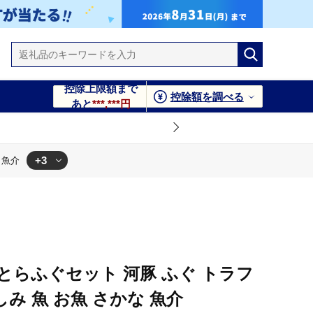
控除上限額まで
控除額を調べる
あと
***,***円
+3
 魚介
草とらふぐセット 河豚 ふぐ トラフ
しみ 魚 お魚 さかな 魚介