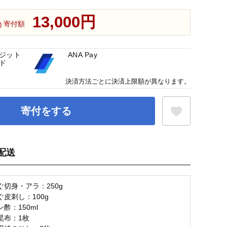
13,000円
寄付額
ジット
ANA Pay
ド
決済方法ごとに決済上限額が異なります。
寄付をする
配送
お気に入り登録
切身・アラ：250g
皮刺し：100g
酢：150ml
昆布：1枚