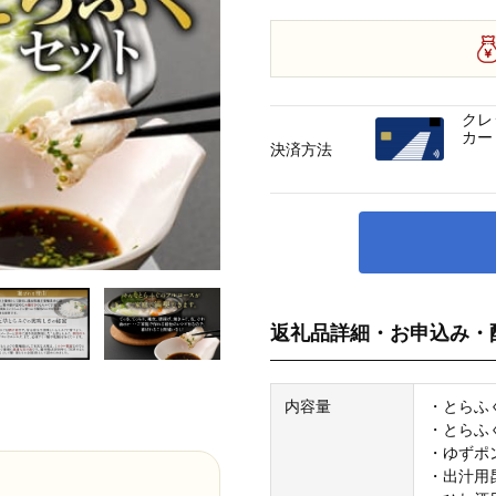
クレ
カー
決済方法
返礼品詳細・お申込み・
内容量
・とらふぐ
・とらふぐ
・ゆずポン
・出汁用