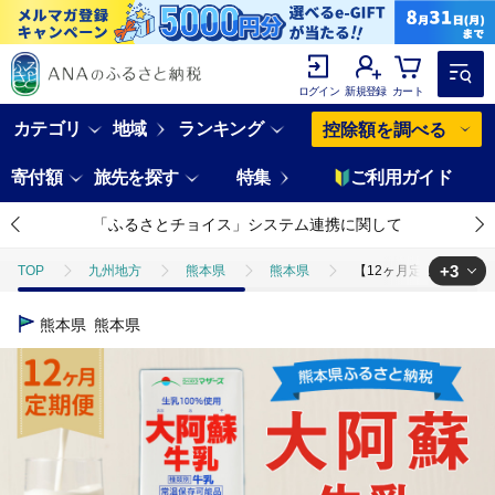
ログイン
新規登録
カート
カテゴリ
地域
ランキング
控除額を調べる
寄付額
旅先を探す
特集
ご利用ガイド
「ふるさとチョイス」システム連携に関して
+3
TOP
九州地方
熊本県
熊本県
【12ヶ月定期便】大阿蘇
TOP
定期便
飲料(定期便)
【12ヶ月定期便】大阿蘇牛乳 1L×
熊本県
熊本県
TOP
卵・乳製品
【12ヶ月定期便】大阿蘇牛乳 1L×6本×12ヶ月 合
TOP
卵・乳製品
牛乳
【12ヶ月定期便】大阿蘇牛乳 1L×6本