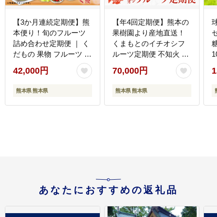
【3か月連続定期便】熊
【年4回定期便】熊本の
本便り！旬のフルーツ
果樹園より産地直送！
詰め合わせ定期便 ｜ く
くまもとのイチオシフ
だもの 果物 フルーツ 旬
ルーツ定期便 不知火 い
いちご 柑橘 みかん トマ
ちじく シャインマスカ
42,000円
70,000円
1
ト メロン すいか シャイ
ット みかん くだもの 果
ンマスカット 梨 柿 熊本
物 フルーツ しらぬい 柑
熊本県 熊本県
熊本県 熊本県
県
橘 蜜柑 葡萄 ぶどう イ
チジク 熊本県産 国産
あなたにおすすめの返礼品