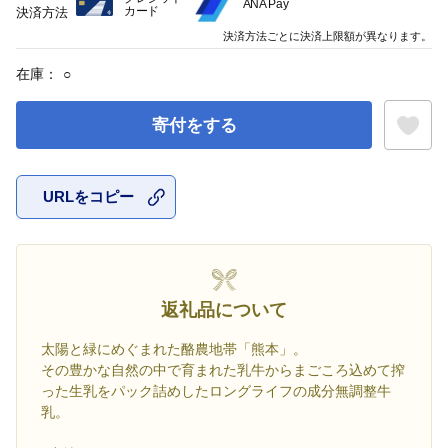
ANA Pay
カード
決済方法
決済方法ごとに決済上限額が異なります。
在庫：
○
寄付をする
URLをコピー
お気に入
返礼品について
太陽と緑にめぐまれた酪農地帯「熊本」。
その豊かな自然の中で育まれた乳牛からまごころ込めて搾
った生乳をパック詰めしたロングライフの成分無調整牛
乳。