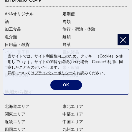
ANAオリジナル
定期便
酒
肉類
加工食品
旅行・宿泊・体験
魚介類
麺類
日用品・雑貨
野菜
パン・菓子類
電化製品
当サイトでは、サイト利便性向上のため、クッキー（Cookie）を使
フルーツ
卵・乳製品
用しています。サイトの閲覧を継続された場合、Cookieの利用に同
ファッション
米・穀物
意したことものといたします。
詳細については
プライバシーポリシー
をお読みください。
飲料(酒以外)
返礼品なし
OK
地域から探す
北海道エリア
東北エリア
関東エリア
中部エリア
近畿エリア
中国エリア
四国エリア
九州エリア