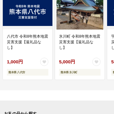
八代市 令和8年熊本地震
氷川町 令和8年熊本地震
災害支援【返礼品な
災害支援【返礼品な
し】
し】
し
1,000円
5,000円
5
熊本県 八代市
熊本県 氷川町
お礼の品から探す