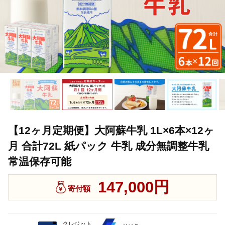
【12ヶ月定期便】大阿蘇牛乳 1L×6本×12ヶ
月 合計72L 紙パック 牛乳 成分無調整牛乳
常温保存可能
147,000円
寄付額
クレジット