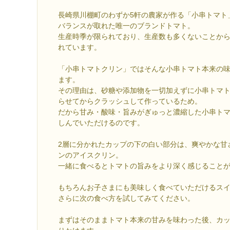
長崎県川棚町のわずか5軒の農家が作る「小串トマト
バランスが取れた唯一のブランドトマト。
生産時季が限られており、生産数も多くないことか
れています。
「小串トマトクリン」ではそんな小串トマト本来の
ます。
その理由は、砂糖や添加物を一切加えずに小串トマ
らせてからクラッシュして作っているため。
だから甘み・酸味・旨みがぎゅっと濃縮した小串ト
しんでいただけるのです。
2層に分かれたカップの下の白い部分は、爽やかな甘
ンのアイスクリン。
一緒に食べるとトマトの旨みをより深く感じること
もちろんお子さまにも美味しく食べていただけるス
さらに次の食べ方を試してみてください。
まずはそのままトマト本来の甘みを味わった後、カ