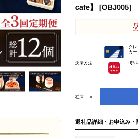
cafe】 [OBJ005]
クレ
カー
d払
決済方法
在庫：
○
返礼品詳細・お申込み・