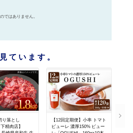
のではありません。
見ています。
切り落とし
【12回定期便】小串 トマト
【川下精肉店】
ピューレ 濃厚150% ピュー
] / 長崎県産和牛 牛
レ「OGUSHI」160g×10本