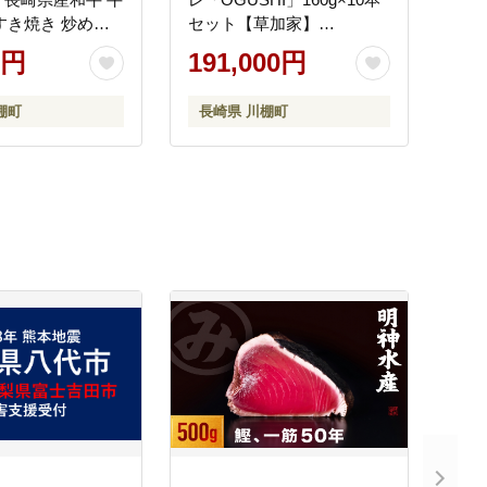
すき焼き 炒めも
セット【草加家】
とし 切り落とし
[OBH004]
0円
191,000円
 切り落とし 切
切り落とし 牛肉
棚町
長崎県 川棚町
 長崎県産和牛 牛
すき焼き 切り落