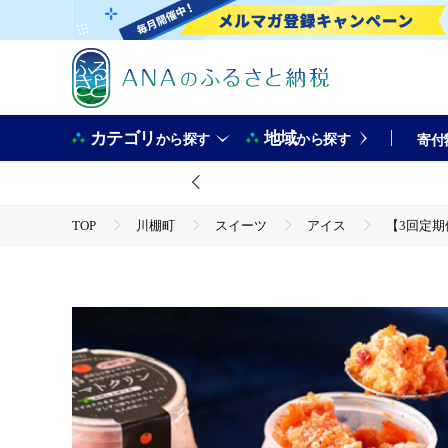
カテゴリ
地域
から探す
から探す
寄付
TOP
川棚町
スイーツ
アイス
【3回定期便
TOP
野菜
とまと
【3回定期便】小串 トマトクリン