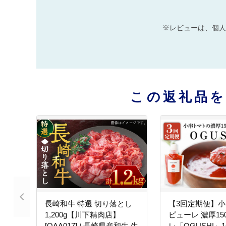
※レビューは、個人
この返礼品
長崎和牛 特選 切り落とし
【3回定期便】小
1,200g【川下精肉店】
ピューレ 濃厚15
[OAA017] / 長崎県産和牛 牛
レ「OGUSHI」1