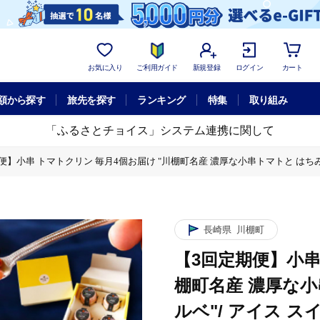
お気に入り
ご利用ガイド
新規登録
ログイン
カート
額から探す
旅先を探す
ランキング
特集
取り組み
「ふるさとチョイス」システム連携に関して
】小串 トマトクリン 毎月4個お届け "川棚町名産 濃厚な小串トマトと はちみつ レモン
 毎月4個お届け "川棚町名産 濃厚な小串トマトと はちみつ レモン の ソルベ"/ ア
長崎県
川棚町
【3回定期便】小串
棚町名産 濃厚な小
ルベ"/ アイス ス