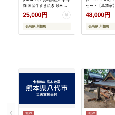
肉 国産牛すき焼き 炒めも
セット【草加家
の 切り落とし 切り落とし
[OBH002]
25,000円
48,000円
切り落とし 切り落とし 切
り落とし 切り落とし 牛肉
長崎県 川棚町
長崎県 川棚町
牛肉 牛肉 長崎県産和牛 牛
肉 国産牛すき焼き 切り落
とし