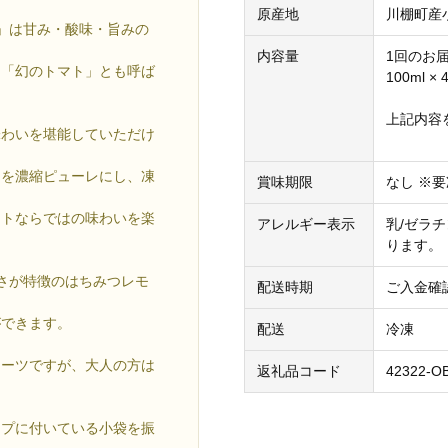
原産地
川棚町産
」は甘み・酸味・旨みの
内容量
1回のお
ら「幻のトマト」とも呼ば
100ml × 
上記内容
味わいを堪能していただけ
トを濃縮ピューレにし、凍
賞味期限
なし ※
マトならではの味わいを楽
アレルギー表示
乳/ゼラ
ります。
さが特徴のはちみつレモ
配送時期
ご入金確
ができます。
配送
冷凍
イーツですが、大人の方は
返礼品コード
42322-O
ップに付いている小袋を振