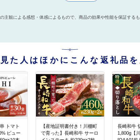
の主観による感想・体感によるもので、商品の効果や性能を保証するも
を見た人はほかにこんな返礼品を
串 トマト
【産地証明書付き！川棚町
長崎和牛 
0% ピュー
で育った】長崎和牛 サーロ
1,800g
60g×10本
インステーキ 約230g×2枚
[OAA018