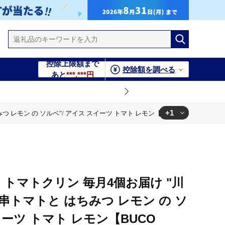
控除上限額まで
控除額を調べる
あと
***,***円
+1
 の ソルベ"/ アイス スイーツ トマト レモン【BUCO cafe】 [OBJ005
イス スイーツ トマト レモン【BUCO cafe】 [OBJ005]
 トマトクリン 毎月4個お届け "川
串トマトと はちみつ レモン の ソ
イーツ トマト レモン【BUCO