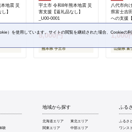
熊本地震 災
宇土市 令和8年熊本地震 災
八代市向け
なし】
害支援【返礼品なし】
県富士吉
_U00-0001
への支援
kie）を使用しています。サイトの閲覧を継続された場合、Cookie
5,000円
1,000
。
熊本県 宇土市
山梨県 富
地域から探す
ふる
北海道エリア
東北エリア
ふるさ
体験
関東エリア
中部エリア
ワンス