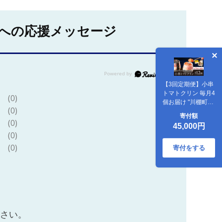
への応援メッセージ
【3回定期便】小串
トマトクリン 毎月4
(0)
個お届け "川棚町名
(0)
産 濃厚な小串トマ
寄付額
トと はちみつ レモ
(0)
45,000円
ン の ソルベ"/ アイ
(0)
ス スイーツ トマト
(0)
レモン【BUCO
寄付をする
cafe】 [OBJ005]
ださい。