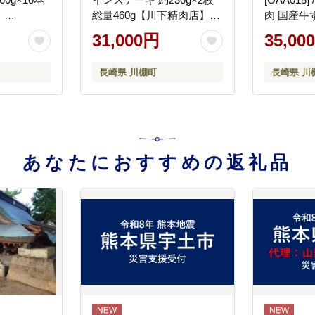
】
総量460g【川下精肉店】
肉 国産牛
[OAA012] / 長崎県産和牛 牛
の 切り落
31,000円
35,00
肉 サーロインステーキ 国
切り落とし
産牛 牛肉 サーロインステ
り落とし 
長崎県 川棚町
長崎県 川
ーキ 牛 肉 サーロインステ
牛肉 牛肉
ーキ サーロイン ステーキ
肉 国産牛
ぎゅうにく A4ランクサー
とし
ロインステーキ 上質牛肉
高級
あなたにおすすめの返礼品