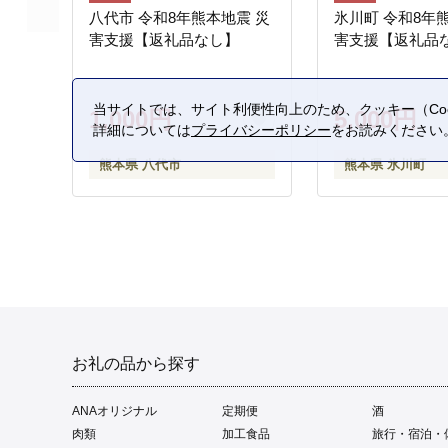
八代市 令和8年熊本地震 災
氷川町 令和8年
害支援【返礼品なし】
害支援【返礼品
当サイトでは、サイト利便性向上のため、クッキー（Coo
1,000円
5,000円
詳細については
プライバシーポリシー
をお読みください
熊本県 八代市
熊本県 氷川町
お礼の品から探す
ANAオリジナル
定期便
酒
肉類
加工食品
旅行・宿泊・