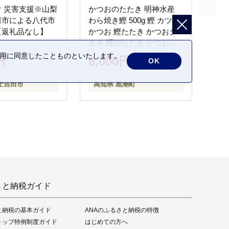
 災害支援※山梨
かつおのたたき 明神水産
田市による八代市
わら焼き鰹 500g 鰹 カツオ
【返礼品なし】
かつお 鰹たたき かつおタ
タキ 鰹のたたき かつおの
タタキ 藁焼き わら焼き 魚
の利用に同意したことものといたします。
円
8,000円
OK
さかな 海鮮 刺身 お刺身 冷
凍 ご家庭用 グルメ 特産品
士吉田市
高知県 黒潮町
ご当地 本場 高知 黒潮町 ギ
フト 贈答品 人気 返礼品 ふ
るさと納税 魚介類 高知県
産 土佐名物 高知県 高評価
食卓 ご飯のお供 父の日 ギ
フト プレゼント[1669]
さと納税ガイド
と納税の基本ガイド
ANAのふるさと納税の特徴
トップ特例制度ガイド
はじめての方へ