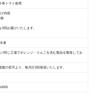
小串トマト使用
届け内容
4個
を3回お届けいたします。
要冷凍
チン/同じ工場でオレンジ・りんごを含む製品を製造してお
認後の翌月より、毎月計3回発送いたします。
BJ005