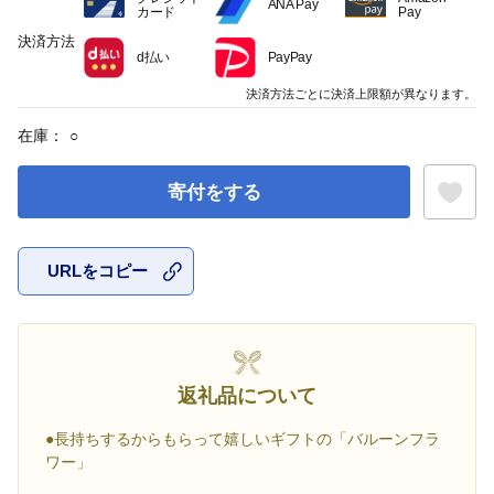
ANA Pay
カード
Pay
決済方法
d払い
PayPay
決済方法ごとに決済上限額が異なります。
在庫：
○
寄付をする
URLをコピー
お気に入
返礼品について
●長持ちするからもらって嬉しいギフトの「バルーンフラ
ワー」