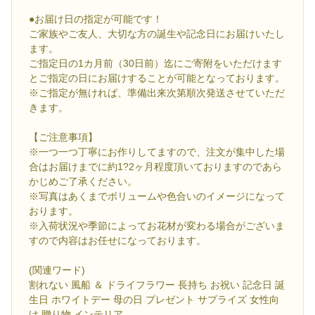
●お届け日の指定が可能です！
ご家族やご友人、大切な方の誕生や記念日にお届けいたし
ます。
ご指定日の1カ月前（30日前）迄にご寄附をいただけます
とご指定の日にお届けすることが可能となっております。
※ご指定が無ければ、準備出来次第順次発送させていただ
きます。
【ご注意事項】
※一つ一つ丁寧にお作りしてますので、注文が集中した場
合はお届けまでに約1?2ヶ月程度頂いておりますのであら
かじめご了承ください。
※写真はあくまでボリュームや色合いのイメージになって
おります。
※入荷状況や季節によってお花材が変わる場合がございま
すので内容はお任せになっております。
(関連ワード)
割れない 風船 ＆ ドライフラワー 長持ち お祝い 記念日 誕
生日 ホワイトデー 母の日 プレゼント サプライズ 女性向
け 贈り物 インテリア