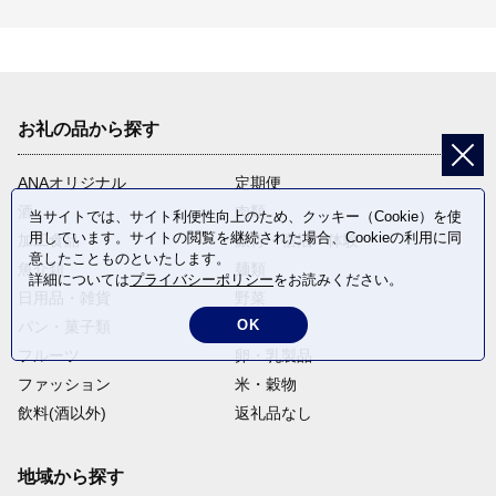
お礼の品から探す
ANAオリジナル
定期便
酒
肉類
当サイトでは、サイト利便性向上のため、クッキー（Cookie）を使
用しています。サイトの閲覧を継続された場合、Cookieの利用に同
加工食品
旅行・宿泊・体験
意したことものといたします。
魚介類
麺類
詳細については
プライバシーポリシー
をお読みください。
日用品・雑貨
野菜
OK
パン・菓子類
電化製品
フルーツ
卵・乳製品
ファッション
米・穀物
飲料(酒以外)
返礼品なし
地域から探す