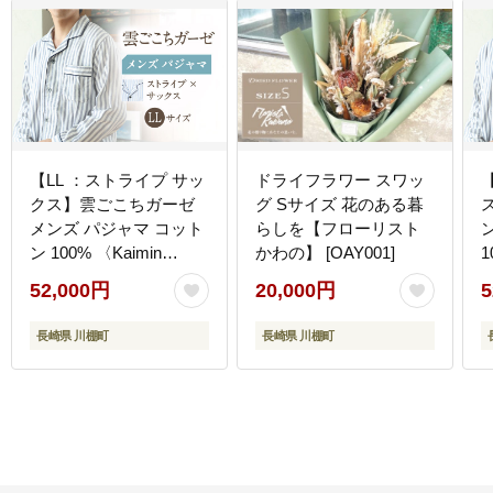
【LL ：ストライプ サッ
ドライフラワー スワッ
クス】雲ごこちガーゼ
グ Sサイズ 花のある暮
メンズ パジャマ コット
らしを【フローリスト
ン 100% 〈Kaimin
かわの】 [OAY001]
1
Labo〉【カイタックフ
52,000円
20,000円
5
ァミリー】[OAW007-12]
ー
長崎県 川棚町
長崎県 川棚町