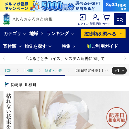
ログイン
新規登録
カート
カテゴリ
地域
ランキング
控除額を調べる
寄付額
旅先を探す
特集
ご利用ガイド
「ふるさとチョイス」システム連携に関して
+1
TOP
川棚町
雑貨・小物
【着日指定可能！】バルーンフラワー
TOP
日用品・雑貨
花・観葉植物
【着日指定可能！】バルーン
長崎県
川棚町