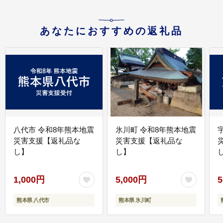
あなたにおすすめの返礼品
八代市 令和8年熊本地震
氷川町 令和8年熊本地震
災害支援【返礼品な
災害支援【返礼品な
し】
し】
し
1,000円
5,000円
5
熊本県 八代市
熊本県 氷川町