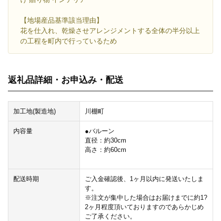
【地場産品基準該当理由】
花を仕入れ、乾燥させアレンジメントする全体の半分以上
の工程を町内で行っているため
返礼品詳細・お申込み・配送
加工地(製造地)
川棚町
内容量
●バルーン
直径：約30cm
高さ：約60cm
配送時期
ご入金確認後、1ヶ月以内に発送いたしま
す。
※注文が集中した場合はお届けまでに約1?
2ヶ月程度頂いておりますのであらかじめ
ご了承ください。