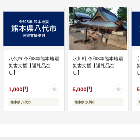
八代市 令和8年熊本地震
氷川町 令和8年熊本地震
災害支援【返礼品な
災害支援【返礼品な
し】
し】
し
1,000円
5,000円
5
熊本県 八代市
熊本県 氷川町