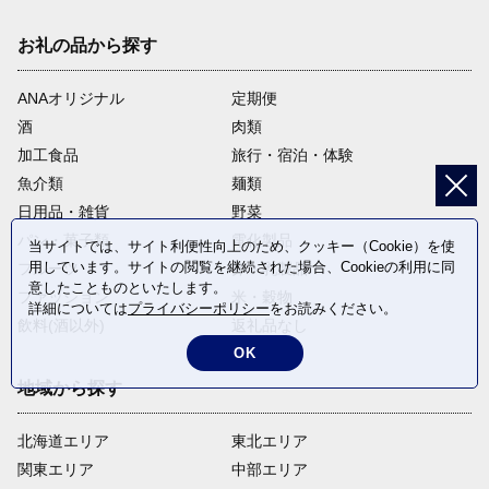
お礼の品から探す
ANAオリジナル
定期便
酒
肉類
加工食品
旅行・宿泊・体験
魚介類
麺類
日用品・雑貨
野菜
パン・菓子類
電化製品
当サイトでは、サイト利便性向上のため、クッキー（Cookie）を使
用しています。サイトの閲覧を継続された場合、Cookieの利用に同
フルーツ
卵・乳製品
意したことものといたします。
ファッション
米・穀物
詳細については
プライバシーポリシー
をお読みください。
飲料(酒以外)
返礼品なし
OK
地域から探す
北海道エリア
東北エリア
関東エリア
中部エリア