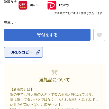
決済方法
d払い
PayPay
決済方法ごとに決済上限額が異なります。
在庫：
○
寄付をする
URLをコピー
お気に入
返礼品について
【新高梨とは】
梨の中でも特大級の大きさで梨の王様と呼ばれており、
味は決してタンパクではなく、あふれる果汁とみずみずし
い甘みが口いっぱいに広がります。