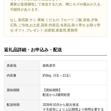
農家が直接梱包して発送するため、稀にキズや痛みが入る
可能性があります。
なし 新高梨 ナシ 果物 くだもの フルーツ ご飯,昼食,夕食,
広島,ご当地,お土産,国産,特産品,名産品,取り寄せ,お取り寄
せ,ギフト,プレゼント,自家製,家庭用,業務用
返礼品詳細・お申込み・配送
原産地
南島原市
内容量
約5kg（5玉～11玉）
賞味期限
【賞味期限】
配送から2週間程度
配送時期
2026年10月から順次発送
※天候等により上記期間より時間を要する