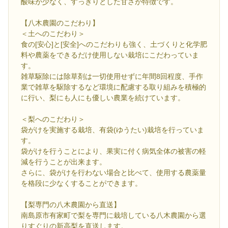
酸味が少なく、すっきりとした甘さが特徴です。
【八木農園のこだわり】
＜土へのこだわり＞
食の[安心]と[安全]へのこだわりも強く、土づくりと化学肥
料や農薬をできるだけ使用しない栽培にこだわっていま
す。
雑草駆除には除草剤は一切使用せずに年間8回程度、手作
業で雑草を駆除するなど環境に配慮する取り組みを積極的
に行い、梨にも人にも優しい農業を続けています。
＜梨へのこだわり＞
袋がけを実施する栽培、有袋(ゆうたい)栽培を行っていま
す。
袋がけを行うことにより、果実に付く病気全体の被害の軽
減を行うことが出来ます。
さらに、袋がけを行わない場合と比べて、使用する農薬量
を格段に少なくすることができます。
【梨専門の八木農園から直送】
南島原市有家町で梨を専門に栽培している八木農園から選
りすぐりの新高梨を直送します。