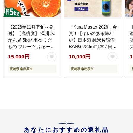
【2026年11月下旬～発
「Kura Master 2026」金
送】【高糖度】 温州 み
賞！【キレのある味わ
産
かん 約5kg / 果物 くだ
い】日本酒 純米吟醸酒
計 2
もの フルーツ ふるーつ
BANG 720ml×1本 / 日本
大
旬 家庭用 / 南島原市 / 南
酒 にほんしゅ 酒 お酒
15,000円
10,000円
1
島原果物屋 [SCV011]
おさけ お試し 晩酌 日本
酒 / 南島原市 / 酒蔵吉田
長崎県 南島原市
長崎県 南島原市
屋 [SAI030]
あなたにおすすめの返礼品