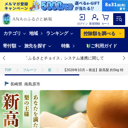
ログイン
新規登録
カート
カテゴリ
地域
ランキング
控除額を調べる
寄付額
旅先を探す
特集
ご利用ガイド
「ふるさとチョイス」システム連携に関して
TOP
フルーツ
梨
【2026年10月～発送】新高梨 約5kg 特大級 
長崎県
南島原市