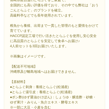
長崎県産自慢のとらふぐをご家庭で。
全国的にも高い評価を得ており、その中でも弊社は「おう
ごんとらふぐ」のブランドを確立。
高級料亭などでも長年使用されています。
稚魚から養殖、出荷まで一貫した管理のもと愛情をかけて
育てています。
HACCP認定工場で行い活きたとらふぐを使用し安心安全
に高品質のとらふぐを安定して食卓へお届け♪
4人前セットを3回お届けいたします。
※画像はイメージです。
【配送不可地域】
沖縄県及び離島地域へはお届けできません。
【原材料】
●とらふぐ刺身：養殖とらふぐ(松浦産)
●とらふぐ湯引皮：養殖とらふぐ(松浦産)
●ポン酢(ゆず醤油かけぽん)：しょうゆ・醸造酢・砂糖・
ゆず果汁・みりん・魚介エキス・酵母エキス
※一部に大豆・小麦を含む