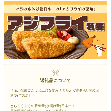
返礼品について
《確かな歯ごたえと上品な甘み！とらふぐ刺身4人前の定
期便(全3回)》
とらふぐふぐの養殖量(水揚げ量)日本一！