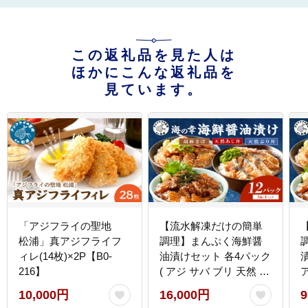
この返礼品を見た人は
ほかにこんな返礼品を
見ています。
「アジフライの聖地
【流水解凍だけの簡単
松浦」真アジフライフ
調理】まんぷく海鮮醤
ィレ(14枚)×2P【B0-
油漬けセット 各4パック
216】
( アジ サバ ブリ 天然 あ
じ さば ぶり 海鮮丼 流
10,000円
16,000円
9
水解凍 お手軽 時短 簡単