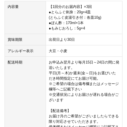
内容量
【1回分のお届内容】×3回
●とらふぐ刺身：20g×4皿
(とらふぐ皮湯引き付：各皿10g)
●ぽん酢：170ml×1本
●もみじおろし：5g×4
賞味期限
出荷日より30日
アレルギー表示
大豆・小麦
配送時期
お申込み翌月より毎月15日～24日の間に発
送いたします。
平日(月～木)か週末(金～日)をお選びいた
だき時間指定にてお届け可能。
※ご希望の場合は備考欄またはメッセージ
欄等へご記載下さい
※交通状況によりお届けが遅れる場合がご
ざいます
【配送備考】
お届け月のご希望がございましたらできる
限り対応させていただきます。
備考欄またはメッセージ欄等にご記載下さ