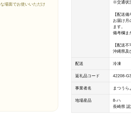
※交通状
々な場面でお使いいただけ
【配送備
お届け月
ます。
備考欄ま
【配送不
沖縄県及
配送
冷凍
返礼品コード
42208-G3
事業者名
まつうら
地場産品
8-ハ
長崎県 