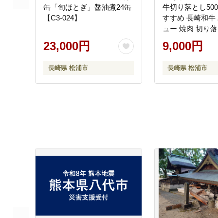
缶「旬ほとぎ」醤油煮24缶
牛切り落とし500g
【C3-024】
すすめ 長崎和牛
ュー 焼肉 切り落
国産 送料無料 赤身
23,000円
9,000円
057】
長崎県 松浦市
長崎県 松浦市