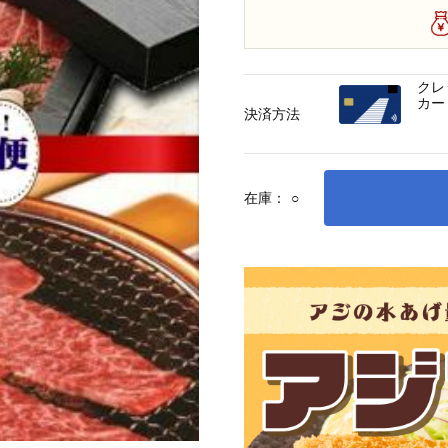
クレ
カー
決済方法
在庫：
○