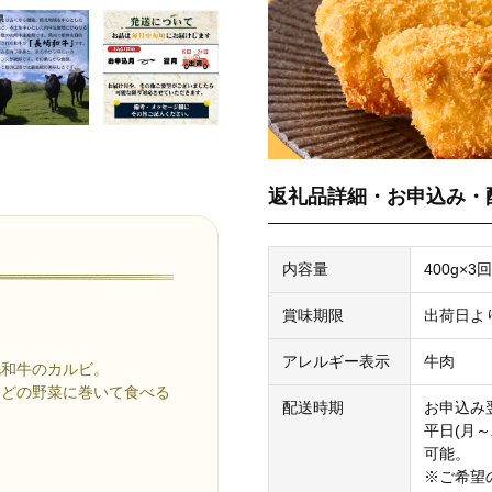
返礼品詳細・お申込み・
内容量
400g×3回
賞味期限
出荷日よ
アレルギー表示
牛肉
毛和牛のカルビ。
などの野菜に巻いて食べる
配送時期
お申込み
平日(月
可能。
。
※ご希望