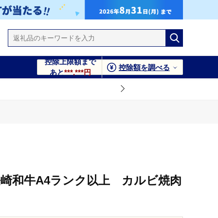
控除上限額まで
控除額を調べる
あと
***,***円
長崎和牛A4ランク以上 カルビ焼肉
】