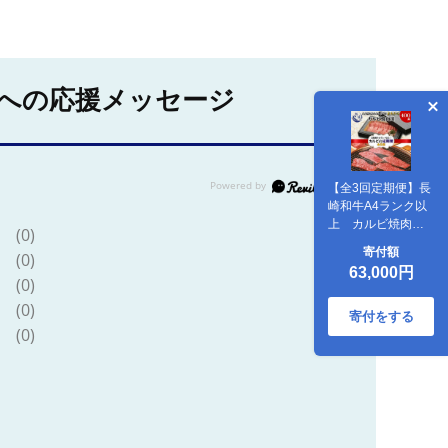
への応援メッセージ
【全3回定期便】長
崎和牛A4ランク以
上 カルビ焼肉用
(0)
400g【G3-003】
寄付額
(0)
63,000円
(0)
(0)
寄付をする
(0)