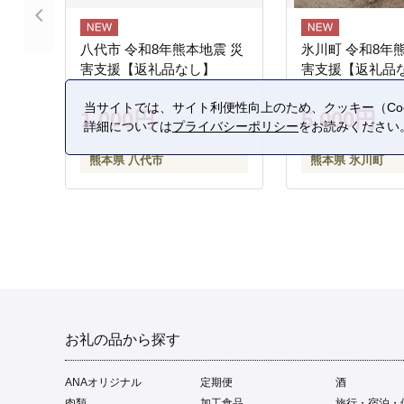
八代市 令和8年熊本地震 災
氷川町 令和8年
害支援【返礼品なし】
害支援【返礼品
当サイトでは、サイト利便性向上のため、クッキー（Coo
1,000円
5,000円
詳細については
プライバシーポリシー
をお読みください
熊本県 八代市
熊本県 氷川町
お礼の品から探す
ANAオリジナル
定期便
酒
肉類
加工食品
旅行・宿泊・