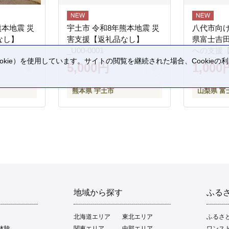
熊本地震 災
宇土市 令和8年熊本地震 災
八代市向け
なし】
害支援【返礼品なし】
県富士吉
_U00-0001
への支援
kie）を使用しています。サイトの閲覧を継続された場合、Cookie
5,000円
1,000
。
熊本県 宇土市
山梨県 富
地域から探す
ふる
北海道エリア
東北エリア
ふるさ
体験
関東エリア
中部エリア
ワンス