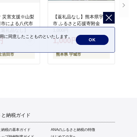
 災害支援※山梨
【返礼品なし】熊本県宇城
田市による八代市
市 ふるさと応援寄附金
【返礼品なし】
1,000円
の利用に同意したことものといたします。
円
1,000円
OK
士吉田市
熊本県 宇城市
さと納税ガイド
と納税の基本ガイド
ANAのふるさと納税の特徴
トップ特例制度ガイド
はじめての方へ