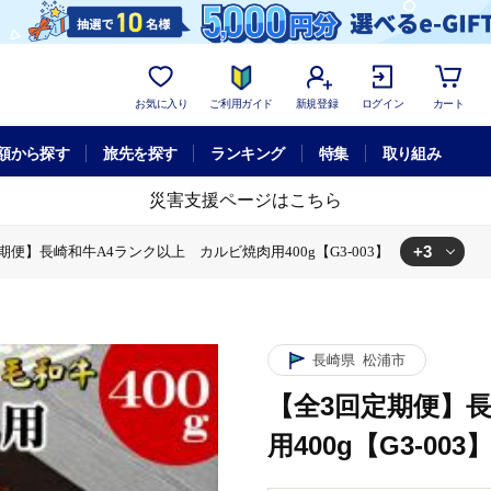
お気に入り
ご利用ガイド
新規登録
ログイン
カート
額から探す
旅先を探す
ランキング
特集
取り組み
災害支援ページはこちら
+3
期便】長崎和牛A4ランク以上 カルビ焼肉用400g【G3-003】
以上 カルビ焼肉用400g【G3-003】
長崎和牛A4ランク以上 カルビ焼肉用400g【G3-003】
A4ランク以上 カルビ焼肉用400g【G3-003】
長崎県
松浦市
【全3回定期便】
用400g【G3-003