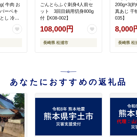
( 牛肉 お
ごんとらふぐ刺身4人前セ
200g×3(約
 バーベキ
ット 3回目鍋用切身800g
真あじ 干物
とし 冷凍
付【K08-002】
035】
 )【A9-
108,000円
8,000
長崎県 松浦市
長崎県 松
あなたにおすすめの返礼品