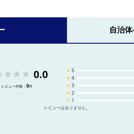
ー
自治体
★
5
0.0
★
4
★
3
0
レビュー件数：
件
★
2
★
1
レビューはありません。