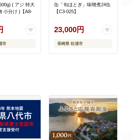
600g) ( アジ 特大
缶「旬ほとぎ」味噌煮24缶
 小分け )【A8-
【C3-025】
円
23,000円
浦市
長崎県 松浦市