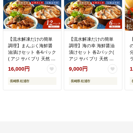
【流水解凍だけの簡単
【流水解凍だけの簡単
調理】まんぷく海鮮醤
調理】海の幸 海鮮醤油
油漬けセット 各4パック
漬けセット 各2パック(
( アジ サバ ブリ 天然 あ
アジ サバ ブリ 天然 あ
ラ
じ さば ぶり 海鮮丼 流
じ さば ぶり 海鮮丼 流
16,000円
9,000円
1
水解凍 お手軽 時短 簡単
水解凍 お手軽 時短 簡単
人気 冷凍 おいしい 刺身
人気 冷凍 おいしい 刺身
長崎県 松浦市
長崎県 松浦市
小分け パック セット 国
小分け パック セット 国
産 ギフト 長崎県 松浦市
産 ギフト 長崎県 松浦市
)【B6-046】
)【A9-055】