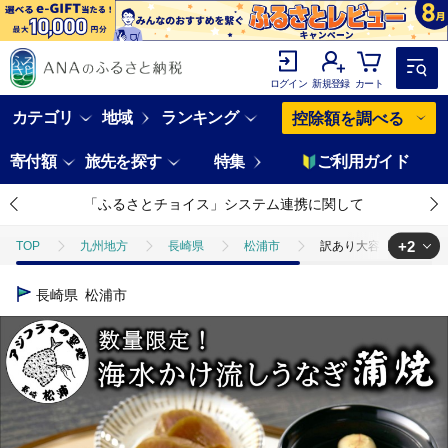
ログイン
新規登録
カート
カテゴリ
地域
ランキング
控除額を調べる
寄付額
旅先を探す
特集
ご利用ガイド
「ふるさとチョイス」システム連携に関して
+2
TOP
九州地方
長崎県
松浦市
訳あり大容量！海水かけ流
TOP
魚介類
訳あり大容量！海水かけ流しうなぎ5尾～7尾【F0-01
長崎県
松浦市
TOP
魚介類
うなぎ
訳あり大容量！海水かけ流しうなぎ5尾～7