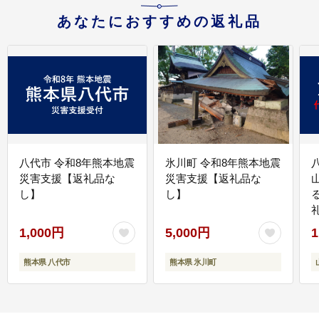
あなたにおすすめの返礼品
八代市 令和8年熊本地震
氷川町 令和8年熊本地震
災害支援【返礼品な
災害支援【返礼品な
し】
し】
1,000円
5,000円
1
熊本県 八代市
熊本県 氷川町