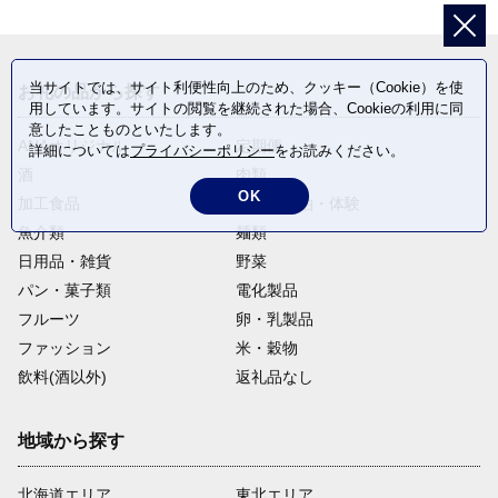
当サイトでは、サイト利便性向上のため、クッキー（Cookie）を使
お礼の品から探す
用しています。サイトの閲覧を継続された場合、Cookieの利用に同
意したことものといたします。
ANAオリジナル
定期便
詳細については
プライバシーポリシー
をお読みください。
酒
肉類
OK
加工食品
旅行・宿泊・体験
魚介類
麺類
日用品・雑貨
野菜
パン・菓子類
電化製品
フルーツ
卵・乳製品
ファッション
米・穀物
飲料(酒以外)
返礼品なし
地域から探す
北海道エリア
東北エリア