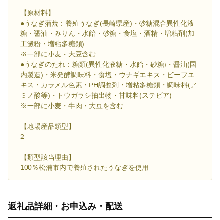
【原材料】
●うなぎ蒲焼：養殖うなぎ(長崎県産)・砂糖混合異性化液
糖・醤油・みりん・水飴・砂糖・食塩・酒精・増粘剤(加
工澱粉・増粘多糖類)
※一部に小麦・大豆含む
●うなぎのたれ：糖類(異性化液糖・水飴・砂糖)・醤油(国
内製造)・米発酵調味料・食塩・ウナギエキス・ビーフエ
キス・カラメル色素・PH調整剤・増粘多糖類・調味料(ア
ミノ酸等)・トウガラシ抽出物・甘味料(ステビア)
※一部に小麦・牛肉・大豆を含む
【地場産品類型】
2
【類型該当理由】
100％松浦市内で養殖されたうなぎを使用
返礼品詳細・お申込み・配送