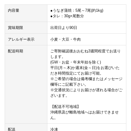
内容量
●うなぎ蒲焼：5尾～7尾(約1kg)
●タレ：30g×尾数分
賞味期限
出荷日より90日
アレルギー表示
小麦・大豆・牛肉
配送時期
ご寄附確認後おおむね3週間程度でお送り
します。
(GW・お盆・年末年始を除く)
平日(月～木)か週末(金～日)をお選びいた
だき時間指定にてお届け可能。
※ご希望の場合は備考欄またはメッセージ
欄等にご記載下さい。
※交通状況によりお届けが遅れる場合がご
ざいます。
【配送不可地域】
沖縄県及び離島地域へはお届けできませ
ん。
配送
冷凍