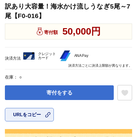
訳あり大容量！海水かけ流しうなぎ5尾～7
尾【F0-016】
50,000円
寄付額
クレジット
ANA Pay
カード
決済方法
決済方法ごとに決済上限額が異なります。
在庫：
○
寄付をする
URLをコピー
お気に入