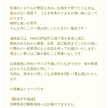
松浦のミネラルが豊富なきれいな海水で育てたうなぎは、
臭みがない身質で、うなぎ本来のうまみが強い味になって
おります。
独特な臭いが苦手。。。
そんな方にこそ一度お試しいただきたい逸品です！
蒲焼加工は、HACCEP認可工場で安心安全に加工。
稚魚の仕入れから養殖、出荷、加工販売までこだわり抜い
た弊社の一括管理のもと自信を持ってお届けいたします♪
香ばしい香りはご飯が進むこと間違いなしです。
出荷規格に外れたサイズ不揃いのうなぎですが、味や鮮度
はもちろん正規品と同じ！！
今回は、海水かけ流しうなぎ蒲焼を5尾～7尾お届けいたし
ます。
※画像はイメージです。
【配送不可地域】
沖縄県及び離島地域へはお届けできません。