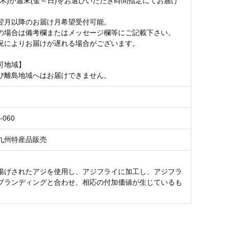
～木)か週末(金～日)をお選びいただき時間指定にてお届け
翌月以降のお届け月希望受付可能。
の場合は備考欄またはメッセージ欄等にご記載下さい。
況によりお届けが遅れる場合がございます。
可地域】
び離島地域へはお届けできません。
-060
九州特産品販売
揚げされたアジを使用し、アジフライに加工し、アジフラ
ブランディングと合わせ、相応の付加価値が生じているも