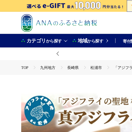
カテゴリ
地域
から探す
から探す
寄付
TOP
九州地方
長崎県
松浦市
「アジフライ
TOP
魚介類
鮮魚
「アジフライの聖地 松浦」真アジ
TOP
魚介類
鮮魚
ほかの鮮魚
「アジフライ
TOP
加工食品
「アジフライの聖地 松浦」真アジフライフィ
TOP
加工食品
惣菜・レトルト
「アジフライの聖
TOP
加工食品
惣菜・レトルト
ほかの惣菜