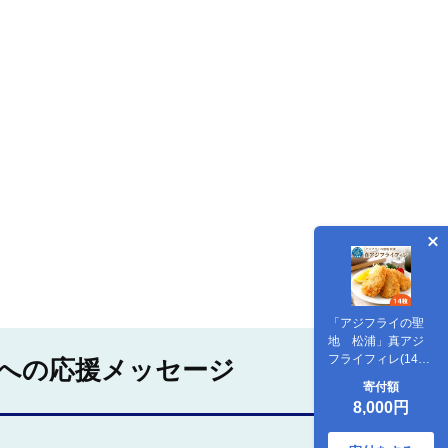
「アジフライの聖
地 松浦」真アジ
フライフィレ(14
への応援メッセージ
枚)×1P ( アジ フラ
寄付額
イ 海鮮 アジフライ
8,000円
おつまみ 鯵 あじ お
惣菜 時短料理 )