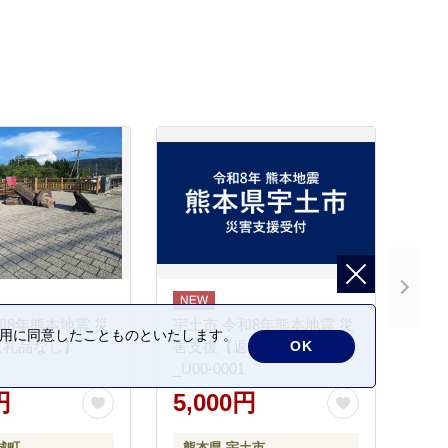
和8年熊本地震 災
宇土市 令和8年熊本地震 災
の利用に同意したことものといたします。
OK
返礼品なし】
害支援【返礼品なし】
_U00-0001
円
5,000円
城町
熊本県 宇土市