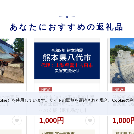
あなたにおすすめの返礼品
熊本地震 災
八代市向け 災害支援※山梨
益城町 令
kie）を使用しています。サイトの閲覧を継続された場合、Cookie
なし】
県富士吉田市による八代市
害支援【
。
への支援【返礼品なし】
1,000円
1,000
山梨県 富士吉田市
熊本県 益