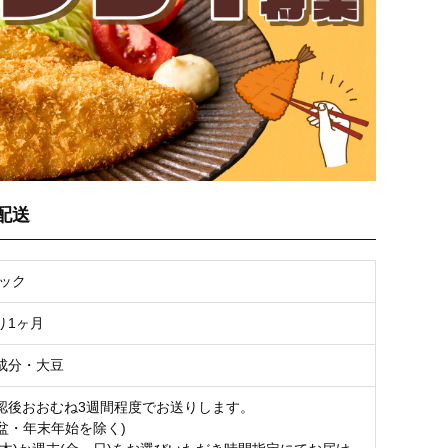
配送
パック
り1ヶ月
成分・大豆
認後おおむね3週間程度でお送りします。
お盆・年末年始を除く)