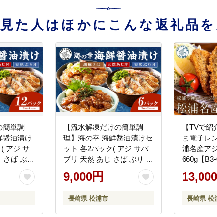
を見た人はほかにこんな返礼品を
の簡単調
【流水解凍だけの簡単調
【TVで紹
鮮醤油漬け
理】海の幸 海鮮醤油漬けセ
ま電子レ
( アジ サ
ット 各2パック( アジ サバ
浦名産ア
じ さば ぶり
ブリ 天然 あじ さば ぶり 海
660g【B3
お手軽 時
鮮丼 流水解凍 お手軽 時短
9,000円
13,00
凍 おいしい
簡単 人気 冷凍 おいしい 刺
ク セット
身 小分け パック セット 国
長崎県 松浦市
長崎県 松
県 松浦市 )
産 ギフト 長崎県 松浦市 )
【A9-055】