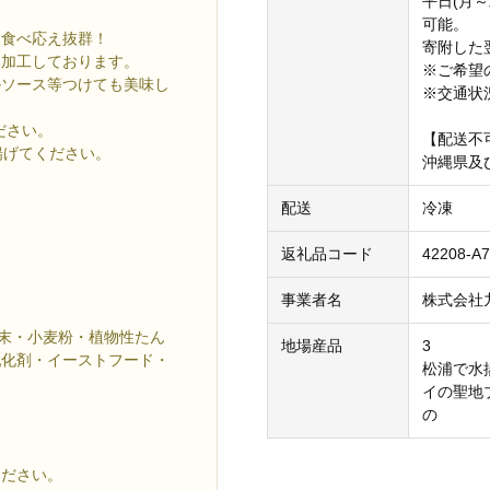
平日(月
可能。
て食べ応え抜群！
寄附した
み加工しております。
※ご希望
ルソース等つけても美味し
※交通状
ださい。
【配送不
揚げてください。
沖縄県及
配送
冷凍
返礼品コード
42208-A7
事業者名
株式会社
粉末・小麦粉・植物性たん
地場産品
3
乳化剤・イーストフード・
松浦で水
イの聖地
の
ください。