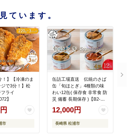
見ています。
介！】【冷凍のま
缶詰工場直送 伝統のさば
ンジで3分！】松
缶「旬ほとぎ」4種類の味
ジフライ
わい12缶( 保存食 非常食 防
-072】
災 備蓄 長期保存 )【B2-
192】
0円
12,000円
浦市
長崎県 松浦市