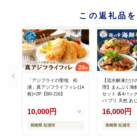
この返礼品
「アジフライの聖地 松
【流水解凍だけ
浦」真アジフライフィレ(14
理】まんぷく海
枚)×2P【B0-216】
セット 各4パック
バ ブリ 天然 あ
海鮮丼 流水解凍 
10,000円
16,000円
短 簡単 人気 冷
刺身 小分け パッ
長崎県 松浦市
長崎県 松浦市
国産 ギフト 長崎
【B6-046】