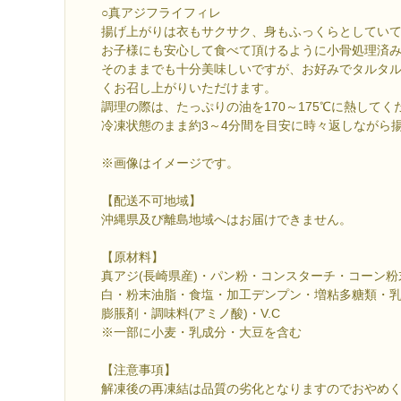
○真アジフライフィレ
揚げ上がりは衣もサクサク、身もふっくらとしてい
お子様にも安心して食べて頂けるように小骨処理済
そのままでも十分美味しいですが、お好みでタルタ
くお召し上がりいただけます。
調理の際は、たっぷりの油を170～175℃に熱してく
冷凍状態のまま約3～4分間を目安に時々返しながら
※画像はイメージです。
【配送不可地域】
沖縄県及び離島地域へはお届けできません。
【原材料】
真アジ(長崎県産)・パン粉・コンスターチ・コーン
白・粉末油脂・食塩・加工デンプン・増粘多糖類・
膨脹剤・調味料(アミノ酸)・V.C
※一部に小麦・乳成分・大豆を含む
【注意事項】
解凍後の再凍結は品質の劣化となりますのでおやめ