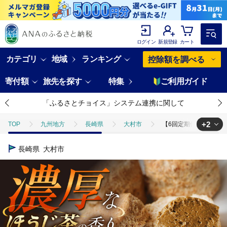
ログイン
新規登録
カート
カテゴリ
地域
ランキング
控除額を調べる
寄付額
旅先を探す
特集
ご利用ガイド
「ふるさとチョイス」システム連携に関して
+2
TOP
九州地方
長崎県
大村市
【6回定期便】ちわたや茶バ
TOP
卵・乳製品
【6回定期便】ちわたや茶バター（焙じ茶） 2本セット /
長崎県
大村市
TOP
卵・乳製品
バター
【6回定期便】ちわたや茶バター（焙じ茶）