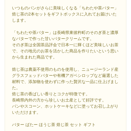
いつものパンがさらに美味しくなる「ちわたや茶バター」
焙じ茶の2本セットをギフトボックスに入れてお届けいた
します。
「ちわたや茶バター」は長崎県東彼杵町のそのぎ茶と濃厚
なバターで作った甘いバタークリームです。
そのぎ茶は全国茶品評会で日本一に輝くほど美味しいお茶
で、その地元のお茶を活かした商品を作りたいという思い
から生まれた商品です。
焙じ茶は農薬不使用のものを使用し、ニュージーランド産
グラスフェッドバターや有機アガベシロップなど厳選した
材料で、添加物を使わずに作った贅沢な一品に仕上げまし
た。
焙じ茶の香ばしい香りとコクが特徴です。
長崎県内外の方から珍しいお土産として好評です。
パンやスコーン、ホットケーキなどに塗ってお召し上がり
いただけます。
バター ばたー ほうじ茶 焙じ茶 セット ギフト