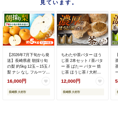
見ています。
【2026年7月下旬から発
ちわたや茶バター ほう
送】長崎県産 朝採り旬
じ茶 2本セット / 茶バタ
の梨 約5kg 12玉～15玉 /
ー 茶 ばたー バター 焙
梨 ナシ なし フルーツ
じ茶 ほうじ茶 / 大村市 /
果物 / 大村市 / 産直松吉
ちわたや[ACCC015]
16,000円
12,000円
5
[ACZC007]
[
長崎県 大村市
長崎県 大村市