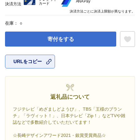
ANA Pay
カード
決済方法
決済方法ごとに決済上限額が異なります。
在庫：
○
寄付をする
URLをコピー
お気に入
返礼品について
フジテレビ「めざましどようび」、TBS「王様のブラン
チ」「ラヴィット！」、日本テレビ「Zip！」などTVや雑
誌などで多数紹介していただいてます！
☆長崎デザインアワード2021・銀賞受賞商品☆