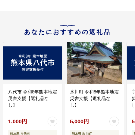
あなたにおすすめの返礼品
八代市 令和8年熊本地震
氷川町 令和8年熊本地震
災害支援【返礼品な
災害支援【返礼品な
し】
し】
し
1,000円
5,000円
5
熊本県 八代市
熊本県 氷川町