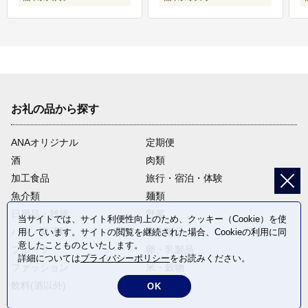
お礼の品から探す
ANAオリジナル
定期便
酒
肉類
加工食品
旅行・宿泊・体験
魚介類
麺類
日用品・雑貨
野菜
当サイトでは、サイト利便性向上のため、クッキー（Cookie）を使
パン・菓子類
電化製品
用しています。サイトの閲覧を継続された場合、Cookieの利用に同
意したことものといたします。
フルーツ
卵・乳製品
詳細については
プライバシーポリシー
をお読みください。
ファッション
米・穀物
飲料(酒以外)
返礼品なし
OK