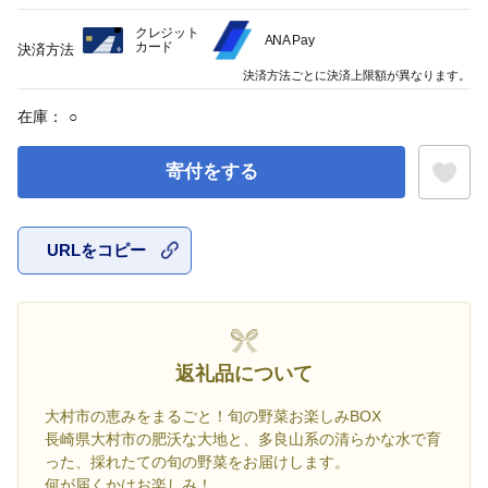
クレジット
ANA Pay
カード
決済方法
決済方法ごとに決済上限額が異なります。
在庫：
○
寄付をする
URLをコピー
お気に入
返礼品について
大村市の恵みをまるごと！旬の野菜お楽しみBOX
長崎県大村市の肥沃な大地と、多良山系の清らかな水で育
った、採れたての旬の野菜をお届けします。
何が届くかはお楽しみ！