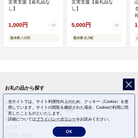
災害支援【返礼品な
災害支援【返礼品な
し】
し】
1,000円
5,000円
1
熊本県 八代市
熊本県 氷川町
お礼の品から探す
当サイトでは、サイト利便性向上のため、クッキー（Cookie）を使
ANAオリジナル
定期便
用しています。サイトの閲覧を継続された場合、Cookieの利用に同
酒
肉類
意したことものといたします。
加工食品
旅行・宿泊・体験
詳細については
プライバシーポリシー
をお読みください。
魚介類
麺類
OK
日用品・雑貨
野菜