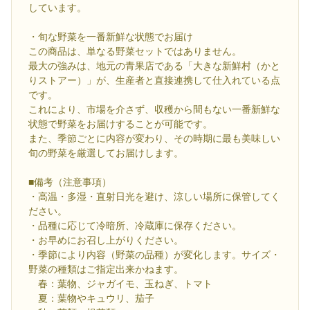
しています。
・旬な野菜を一番新鮮な状態でお届け
この商品は、単なる野菜セットではありません。
最大の強みは、地元の青果店である「大きな新鮮村（かと
りストアー）」が、生産者と直接連携して仕入れている点
です。
これにより、市場を介さず、収穫から間もない一番新鮮な
状態で野菜をお届けすることが可能です。
また、季節ごとに内容が変わり、その時期に最も美味しい
旬の野菜を厳選してお届けします。
■備考（注意事項）
・高温・多湿・直射日光を避け、涼しい場所に保管してく
ださい。
・品種に応じて冷暗所、冷蔵庫に保存ください。
・お早めにお召し上がりください。
・季節により内容（野菜の品種）が変化します。サイズ・
野菜の種類はご指定出来かねます。
春：葉物、ジャガイモ、玉ねぎ、トマト
夏：葉物やキュウリ、茄子