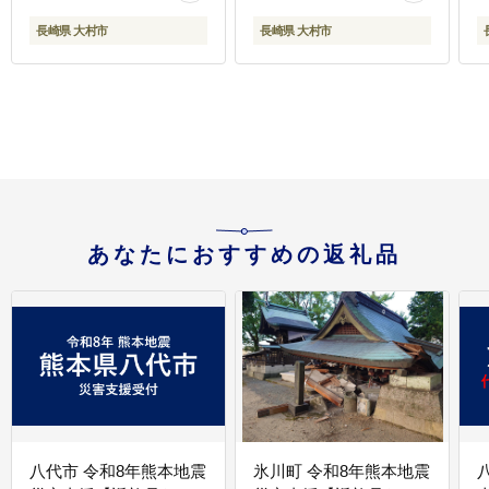
村市 / おおむら夢ファー
長崎県 大村市
長崎県 大村市
ムシュシュ[ACAA164]
ム
あなたにおすすめの返礼品
八代市 令和8年熊本地震
氷川町 令和8年熊本地震