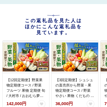
この返礼品を見た人は
ほかにこんな返礼品を
見ています。
【12回定期便】野菜果
【3回定期便】シュシュ
物定期便コース / 野菜
の直売所から野菜・果
フルーツ 果物 定期便 旬
物定期便コース / 野菜
/ 大村市 / おおむら夢フ
やさい 果物 くだもの フ
ァームシュシュ
ルーツ ふるーつ 産地直
142,000円
36,000円
7
[ACAA092]
送 フルーツ定期便 / 大