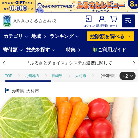
ログイン
新規登録
カート
カテゴリ
地域
ランキング
控除額を調べる
寄付額
旅先を探す
特集
ご利用ガイド
「ふるさとチョイス」システム連携に関して
+2
TOP
九州地方
長崎県
大村市
【全3回定期便】採れたてお
TOP
野菜
【全3回定期便】採れたてお野菜おまかせセット（5～6種）/ 
長崎県
大村市
TOP
野菜
野菜セット
【全3回定期便】採れたてお野菜おまかせセ