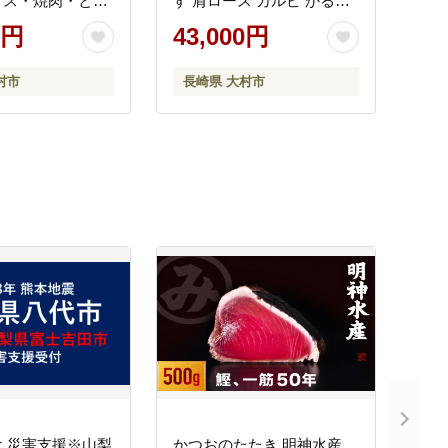
イス・焼肉・とん
す 肩ロース カルビ かるび
g ハムセット
豚肉 豚肉 豚ロース 豚バラ
0円
43,000円
/ 豚肉 ロースハム
バラ ばら 焼肉 焼き肉 小分
 ウインナー うい
け 牛肉定期便 / 大村市 / お
村市
長崎県 大村市
ランク 豚ロース
おむら夢ファームシュシュ
ーす 豚モモ モモ
[ACAA066]
ラ バラ 焼肉 しゃ
スライス 豚肉定
村市 / おおむら夢
シュシュ
]
 災害支援※山梨
かつおのたたき 明神水産