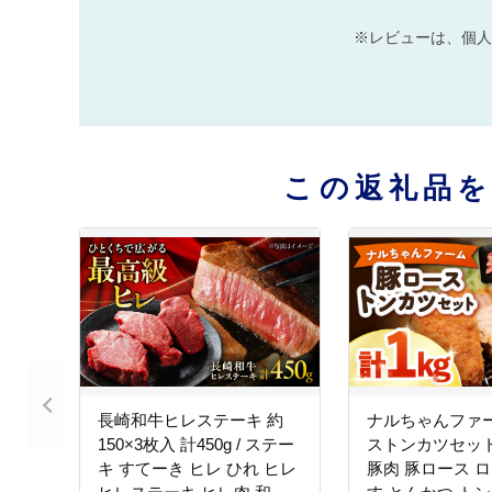
※レビューは、個人
この返礼品
長崎和牛ヒレステーキ 約
ナルちゃんファー
150×3枚入 計450g / ステー
ストンカツセット 計
キ すてーき ヒレ ひれ ヒレ
豚肉 豚ロース ロ