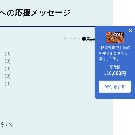
への応援メッセージ
【6回定期便】長崎
(0)
和牛プルコギ切り
落とし1.5kg
(0)
500g×3パック 冷凍
寄付額
(0)
真空パック / 牛肉
116,000円
(0)
プルコギ 味付け済
み 小分け 真空パッ
(0)
ク / 大村市 / かとり
寄付をする
ストアー
[ACAN097]
ださい。