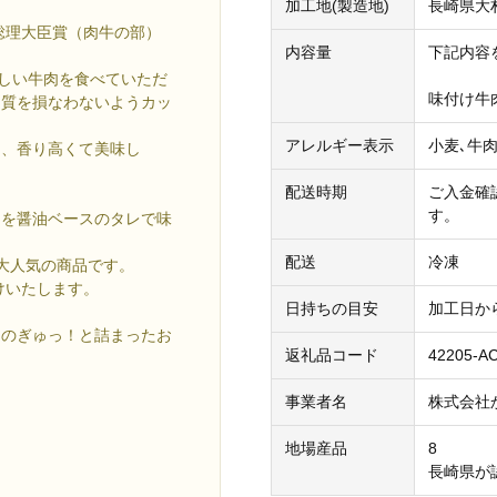
加工地(製造地)
長崎県大
総理大臣賞（肉牛の部）
内容量
下記内容
味しい牛肉を食べていただ
味付け牛肉
肉質を損なわないようカッ
アレルギー表示
小麦､牛
く、香り高くて美味し
配送時期
ご入金確
す。
しを醤油ベースのタレで味
配送
冷凍
大人気の商品です。
けいたします。
日持ちの目安
加工日か
はのぎゅっ！と詰まったお
返礼品コード
42205-A
事業者名
株式会社
地場産品
8
長崎県が