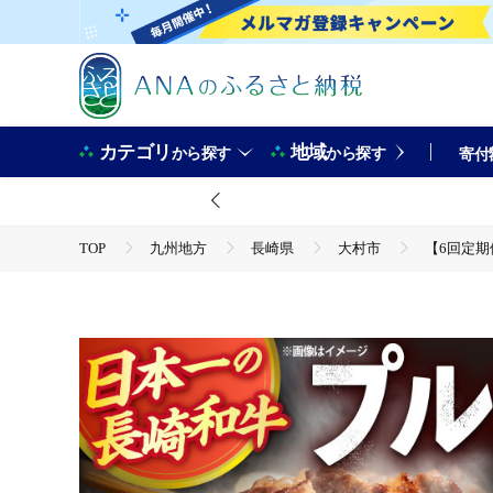
カテゴリ
地域
から探す
から探す
寄付
TOP
九州地方
長崎県
大村市
【6回定期便
TOP
肉
【6回定期便】長崎和牛プルコギ切り落とし1.5kg
TOP
肉
牛肉
【6回定期便】長崎和牛プルコギ切り落と
TOP
肉
牛肉
ほかの牛肉
【6回定期便】長崎和牛プルコギ切り落とし1.5kg 500g×3パック 冷