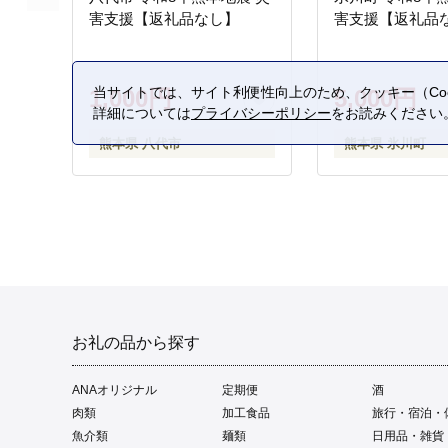
害支援【返礼品なし】
害支援【返礼品
当サイトでは、サイト利便性向上のため、クッキー（Coo
1,000円
5,000円
詳細については
プライバシーポリシー
をお読みください
熊本県 八代市
熊本県 氷川町
お礼の品から探す
ANAオリジナル
定期便
酒
肉類
加工食品
旅行・宿泊・
魚介類
麺類
日用品・雑貨