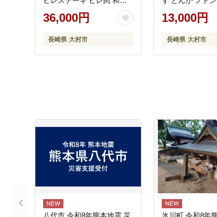
ヒレステーキ ヒレ肉 和牛
す とんかつ トン
牛肉 肉 牛 / 大村市 / まるし
け / 大村市 / 
36,000円
13,000円
ん商会[ACCD004]
ァームシュシュ[AC
長崎県 大村市
長崎県 大村市
八代市 令和8年熊本地震 災
氷川町 令和8年