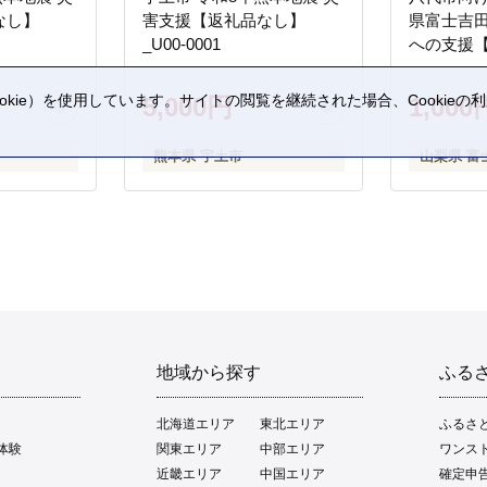
なし】
害支援【返礼品なし】
県富士吉
_U00-0001
への支援
kie）を使用しています。サイトの閲覧を継続された場合、Cookie
5,000円
1,000
。
熊本県 宇土市
山梨県 富
地域から探す
ふる
北海道エリア
東北エリア
ふるさ
体験
関東エリア
中部エリア
ワンス
近畿エリア
中国エリア
確定申