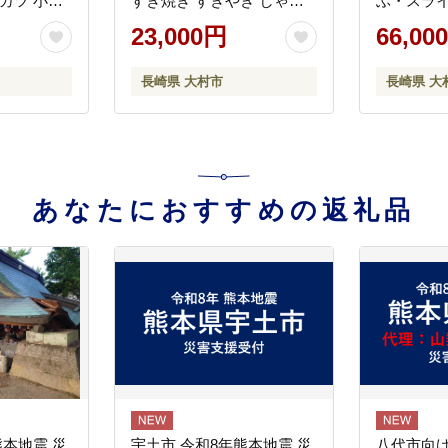
カツ 小分
すき焼き すきやき しゃぶ
ぶ・スラ
おおむら夢フ
しゃぶ 小分け / 大村市 / お
かつ計4k
23,000円
66,00
AA016]
おむら夢ファームシュシュ
1.3kg）
[ACAA056]
ハム はむ
長崎県 大村市
長崎県 大
んなー フ
ロース ろ
もも 豚バ
ぶしゃぶ 
期便 / 大
ファーム
あなたにおすすめの返礼品
[ACAA072
熊本地震 災
宇土市 令和8年熊本地震 災
八代市向け