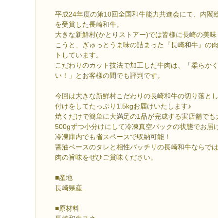
平成24年度の第10回全国和牛能力共進会にて、内閣
を受賞した長崎和牛。
大きな新鮮村(かとりストアー)では皆様に長崎の美
こうと、ぎゅっとうま味の詰まった『長崎和牛』の
トしています。
こだわりのカット技法で加工した牛肉は、「柔らか
い！」とお客様の間でも評判です。
今回は大きな新鮮村こだわりの長崎和牛の切り落と
付けをしてたっぷり1.5kgお届けいたします♪
焼くだけで簡単に大満足の1品が完成する実店舗でも
500gずつ小分けにして冷凍真空パックの状態でお届
冷凍庫内でも省スペースで収納可能！
醤油ベースのタレと相性バッチリの長崎和牛ならで
肉の旨味をぜひご賞味ください。
■産地
長崎県産
■原材料