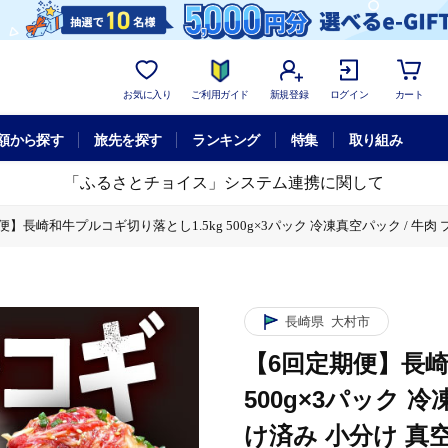
お気に入り
ご利用ガイド
新規登録
ログイン
カート
額から探す
旅先を探す
ランキング
特集
取り組み
「ふるさとチョイス」システム連携に関して
】長崎和牛プルコギ切り落とし1.5kg 500g×3パック 冷凍真空パック / 牛肉 プル
 500g×3パック 冷凍真空パック / 牛肉 プルコギ 味付け済み 小分け 真空パック 
し1.5kg 500g×3パック 冷凍真空パック / 牛肉 プルコギ 味付け済み 小分け 
凍真空パック / 牛肉 プルコギ 味付け済み 小分け 真空パック / 大村市 / かとりス
長崎県
大村市
【6回定期便】長崎
500g×3パック 
け済み 小分け 真空