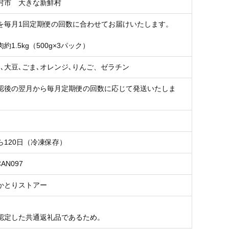
村市 大きな新鮮村
を毎月1回定期便の回数に合わせてお届けいたします。
約1.5kg（500g×3パック）
肉､大豆､ごま､オレンジ､りんご、ゼラチン
認後の翌月から毎月定期便の回数に応じて発送いたしま
ら120日（冷凍保存）
CAN097
かとりストアー
認定した共通返礼品であるため。