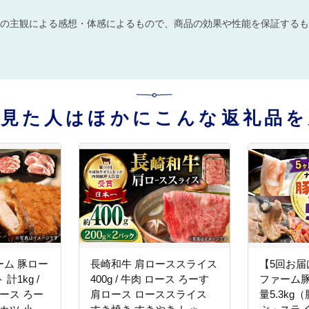
の主観による感想・体感によるもので、商品の効果や性能を保証するも
を見た人はほかにこんな返礼品を
ム 豚ロー
長崎和牛 肩ローススライス
【5回お届
1kg /
400g / 牛肉 ロース ろーす
ファーム豚
ース ろー
肩ロース ローススライス
量5.3k