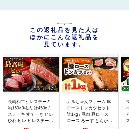
この返礼品を見た人は
ほかにこんな返礼品を
見ています。
長崎和牛ヒレステーキ
ナルちゃんファーム 豚
約150×3枚入 計450g /
ローストンカツセット
イ
ステーキ すてーき ヒレ
計1kg / 豚肉 豚ロース
ひれ ヒレ ヒレステーキ
ロース ろーす とんかつ
ヒレ肉 和牛 牛肉 肉 牛 /
トンカツ 小分け / 大村