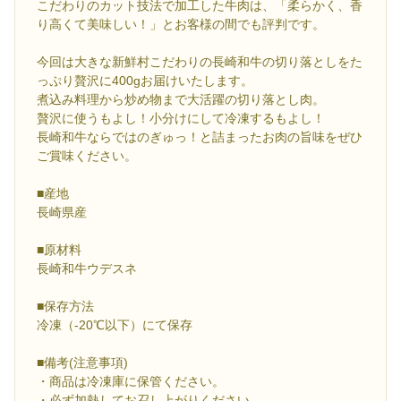
こだわりのカット技法で加工した牛肉は、「柔らかく、香
り高くて美味しい！」とお客様の間でも評判です。
今回は大きな新鮮村こだわりの長崎和牛の切り落としをた
っぷり贅沢に400gお届けいたします。
煮込み料理から炒め物まで大活躍の切り落とし肉。
贅沢に使うもよし！小分けにして冷凍するもよし！
長崎和牛ならではのぎゅっ！と詰まったお肉の旨味をぜひ
ご賞味ください。
■産地
長崎県産
■原材料
長崎和牛ウデスネ
■保存方法
冷凍（-20℃以下）にて保存
■備考(注意事項)
・商品は冷凍庫に保管ください。
・必ず加熱してお召し上がりください。