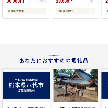
36,000円
13,000円
2
大村市 / まるしん商会
市 / おおむら夢ファーム
け
[ACCD004]
シュシュ[ACAA016]
長崎県 大村市
長崎県 大村市
[
あなたにおすすめの返礼品