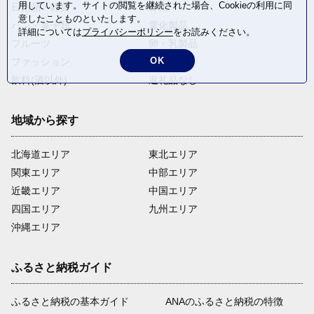
用しています。サイトの閲覧を継続された場合、Cookieの利用に同
日用品・雑貨
野菜
意したことものといたします。
パン・菓子類
電化製品
詳細については
プライバシーポリシー
をお読みください。
フルーツ
卵・乳製品
OK
ファッション
米・穀物
飲料(酒以外)
返礼品なし
地域から探す
北海道エリア
東北エリア
関東エリア
中部エリア
近畿エリア
中国エリア
四国エリア
九州エリア
沖縄エリア
ふるさと納税ガイド
ふるさと納税の基本ガイド
ANAのふるさと納税の特徴