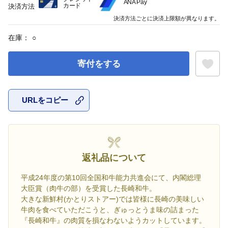
ANA Pay
カード
決済方法
決済方法ごとに決済上限額が異なります。
在庫：
○
寄付をする
URLをコピー
お気に入
返礼品について
平成24年度の第10回全国和牛能力共進会にて、内閣総理
大臣賞（肉牛の部）を受賞した長崎和牛。
大きな新鮮村(かとりストアー)では皆様に長崎の美味しい
牛肉を食べていただこうと、ぎゅっとうま味の詰まった
『長崎和牛』の肉質を損なわないようカットしています。