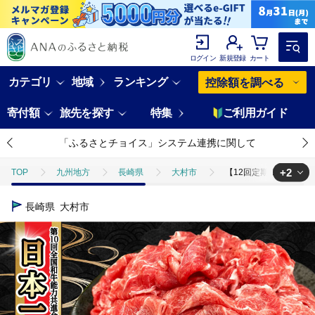
ログイン
新規登録
カート
カテゴリ
地域
ランキング
控除額を調べる
寄付額
旅先を探す
特集
ご利用ガイド
「ふるさとチョイス」システム連携に関して
+2
TOP
九州地方
長崎県
大村市
【12回定期便】 内閣総理
TOP
肉
【12回定期便】 内閣総理大臣賞受賞！長崎和牛 切り落とし 400
長崎県
大村市
TOP
肉
牛肉
【12回定期便】 内閣総理大臣賞受賞！長崎和牛 切り