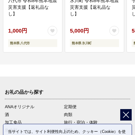
八代市 令和8年熊本地震
氷川町 令和8年熊本地震
災害支援【返礼品な
災害支援【返礼品な
し】
し】
し
1,000円
5,000円
5
熊本県 八代市
熊本県 氷川町
お礼の品から探す
ANAオリジナル
定期便
酒
肉類
加工食品
旅行・宿泊・体験
魚介類
麺類
当サイトでは、サイト利便性向上のため、クッキー（Cookie）を使