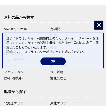
お礼の品から探す
ANAオリジナル
定期便
酒
肉類
当サイトでは、サイト利便性向上のため、クッキー（Cookie）を使
加工食品
旅行・宿泊・体験
用しています。サイトの閲覧を継続された場合、Cookieの利用に同
意したことものといたします。
魚介類
麺類
詳細については
プライバシーポリシー
をお読みください。
日用品・雑貨
野菜
パン・菓子類
電化製品
OK
フルーツ
卵・乳製品
ファッション
米・穀物
飲料(酒以外)
返礼品なし
地域から探す
北海道エリア
東北エリア