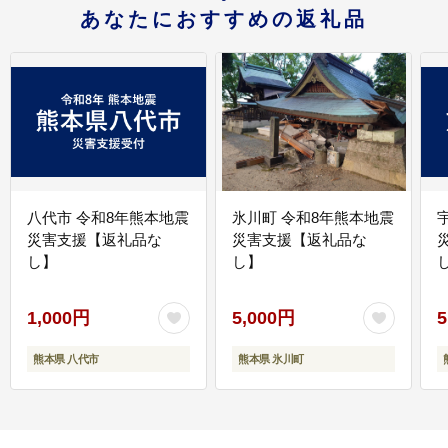
あなたにおすすめの返礼品
八代市 令和8年熊本地震
氷川町 令和8年熊本地震
災害支援【返礼品な
災害支援【返礼品な
し】
し】
し
1,000円
5,000円
5
熊本県 八代市
熊本県 氷川町