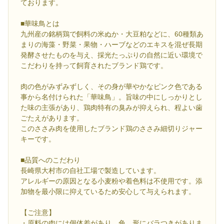
ております。
■華味鳥とは
九州産の銘柄鶏で飼料の米ぬか・大豆粕などに、60種類あ
まりの海藻・野菜・果物・ハーブなどのエキスを混ぜ長期
発酵させたものを与え、採光たっぷりの自然に近い環境で
こだわりを持って飼育されたブランド鶏です。
肉の色がみずみずしく、その身が華やかなピンク色である
事から名付けられた「華味鳥」。旨味の中にしっかりとし
た味の主張があり、鶏肉特有の臭みが抑えられ、程よい歯
ごたえがあります。
このささみ肉を使用したブランド鶏のささみ細切りジャー
キーです。
■品質へのこだわり
長崎県大村市の自社工場で製造しています。
アレルギーの原因となる小麦粉や着色料は不使用です。添
加物を最小限に抑えているため安心して与えられます。
【ご注意】
・原料の肉には個体差があり、色、形にバラつきがありま