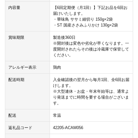
内容量
【6回定期便（月1回）】下記お品を6回お
届けいたします。
・華味鳥 ササミ細切り 150g×2袋
・ST 国産ささみふりかけ 130g×2袋
賞味期限
製造後360日
※開封後は変色や劣化が早くなります。一
度開封されたらその後は冷蔵庫で保管して
ください。
アレルギー表示
鶏肉
配送時期
入金確認後の翌月から毎月1回、全6回お届
けします。
※大型連休・お盆・年末年始等は、通常よ
り発送までに時間を要する場合がございま
す。
配送
常温
返礼品コード
42205-ACAM056