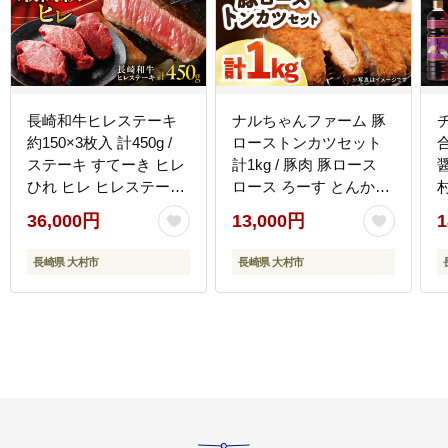
長崎和牛ヒレステーキ
ナルちゃんファーム 豚
約150×3枚入 計450g /
ローストンカツセット
ステーキ すてーき ヒレ
計1kg / 豚肉 豚ロース
ひれ ヒレ ヒレステーキ
ロース ろーす とんかつ
ヒレ肉 和牛 牛肉 肉 牛 /
トンカツ 小分け / 大村
[
36,000円
13,000円
1
大村市 / まるしん商会
市 / おおむら夢ファーム
[ACCD004]
シュシュ[ACAA016]
長崎県 大村市
長崎県 大村市