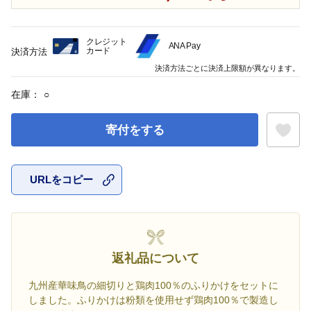
クレジット
ANA Pay
カード
決済方法
決済方法ごとに決済上限額が異なります。
在庫：
○
寄付をする
URLをコピー
お気に入
返礼品について
九州産華味鳥の細切りと鶏肉100％のふりかけをセットに
しました。ふりかけは粉類を使用せず鶏肉100％で製造し