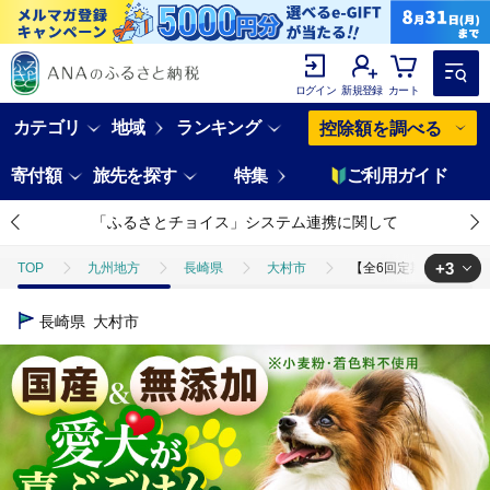
ログイン
新規登録
カート
カテゴリ
地域
ランキング
控除額を調べる
寄付額
旅先を探す
特集
ご利用ガイド
「ふるさとチョイス」システム連携に関して
+3
TOP
九州地方
長崎県
大村市
【全6回定期便】華味鳥セッ
TOP
肉
【全6回定期便】華味鳥セット ドッグフード (華味鳥ササミ細切り2
長崎県
大村市
TOP
肉
鶏肉
【全6回定期便】華味鳥セット ドッグフード (華味鳥
TOP
肉
鶏肉
ほかの鶏肉
【全6回定期便】華味鳥セット 