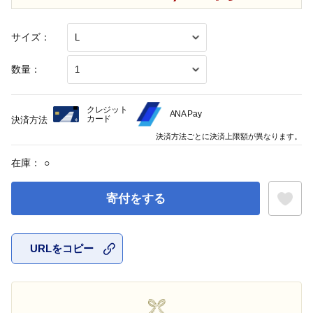
サイズ：
数量：
クレジット
ANA Pay
カード
決済方法
決済方法ごとに決済上限額が異なります。
在庫：
○
寄付をする
URLをコピー
お気に入