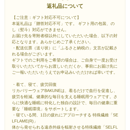
返礼品について
【ご注意：ギフト対応不可について】
本返礼品は「贈答対応不可」です。 ギフト用の包装、の
し（熨斗）対応ができません。
お届け先を寄附者様以外にしていただいた場合、以下の対
応となります。あらかじめご了承ください。
・配送伝票（送り状）に「ふるさと納税の」文言が記載さ
れる場合がございます。
ギフトでのご利用をご希望の場合は、ご自身で一度お受け
取りいただいてからお渡しいただくか、事前にお届け先に
ご一報いただいたうえでお申込みいただければ幸いです。
・着て、寝て、疲労回復
リカバリーウェアBAKUNEは、着るだけで血行を促進し、
疲労を軽減。健康的な毎日を支える睡眠用ウェアです。さ
らに快適な睡眠に特化した独自の設計で、毎日の健康に重
要な「睡眠環境」をサポートします。
・寝ている間、1日の疲れにアプローチする 特殊繊維「SE
LFLAME(R)」
体から発せられる遠赤外線を輻射させる特殊繊維「SELFL