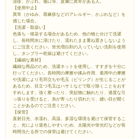
湿疹、かぶれ、傷口等、皮膚に異常がある人。
【使用中止】
異常（かゆみ、蕁麻疹などのアレルギー、かぶれなど）を
感じた場合。
【洗濯・取扱い】
色落ち・移染する場合があるため、他の物と分けて洗濯
し、長時間水に浸けたり、濡れたまま重ね置きしないよう
にご注意ください。蛍光増白剤の入っていない洗剤を使用
し、タンブラー乾燥は避けてください。
【繊細な素材】
繊細な商品のため、洗濯ネットを使用し、すすぎを十分に
行ってください。長時間の摩擦や揉み作用、着用中の摩擦
や洗濯により毛羽立ちや毛玉（ピリング）が生じることが
あるため、目立つ毛玉はハサミなどで取り除くことをおす
すめします。強く擦ったり、突起物に触れたり、過度な引
っ張りを受けると、糸が寄ったり切れたり、縫い目が開く
ことがあるのでご注意ください。
【保管】
直射日光、水濡れ、高温、多湿な環境を避けて保管するこ
と。光により退色しやすいため、太陽光や蛍光灯などが長
時間当たる所での保管は避けてください。