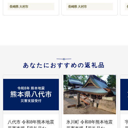
リーウェア 疲労回復 ス
回復 スウェット / 大村
長崎県 大村市
長崎県 大村市
ウェット / 大村市 / 株式
市 / 株式会社TENTIAL
ウ
会社TENTIAL
[ACAD046]
会
[ACAD066]
[
あなたにおすすめの返礼品
八代市 令和8年熊本地震
氷川町 令和8年熊本地震