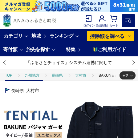
ログイン
新規登録
カート
カテゴリ
地域
ランキング
控除額を調べる
寄付額
旅先を探す
特集
ご利用ガイド
「ふるさとチョイス」システム連携に関して
+2
TOP
九州地方
長崎県
大村市
BAKUNE パジャマ ガー
TOP
ファッション
BAKUNE パジャマ ガーゼ 長袖 上下 疲労回復 リ
長崎県
大村市
TOP
ファッション
服
BAKUNE パジャマ ガーゼ 長袖 上下 