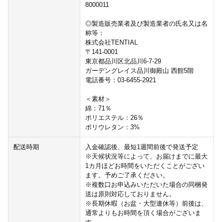
8000011
◎製造販売業者及び製造業者の氏名又は名
称等：
株式会社TENTIAL
〒141-0001
東京都品川区北品川6-7-29
ガーデングレイス品川御殿山 西館5階
電話番号：03-6455-2921
＜素材＞
綿：71％
ポリエステル：26％
ポリウレタン：3%
配送時期
入金確認後、最短1週間前後で発送予定
※天候状況等によって、お届けまでに最大
1カ月ほどお時間をいただくことがござい
ます。予めご了承ください。
※複数口お申込みいただいた場合の同梱発
送は原則対応しておりません。
※長期休暇（お盆・大型連休等）前後は、
通常よりもお時間を頂く場合がございま