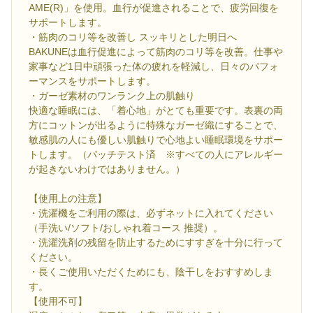
AME(R)」を使用。血行が促進されることで、疲労回復を
サポートします。
・筋肉のコリ等を改善し スッキリとした明日へ
BAKUNEは血行促進によって筋肉のコリ等を改善。仕事や
家事など1日中頑張った体の疲れを軽減し、日々のパフォ
ーマンスをサポートします。
・ガーゼ素材のワンランク上の肌触り
快適な睡眠には、「着心地」がとても重要です。表裏の両
方にコットンが出るように特殊なガーゼ織にすることで、
敏感肌の人にも優しい肌触りで心地よい睡眠環境をサポー
トします。（パッチテスト済 ※すべての人にアレルギー
が起きないわけではありません。）
【使用上の注意】
・洗濯機をご利用の際は、必ずネットに入れてください
（手洗い/ソフト/おしゃれ着コース 推奨）。
・洗濯洗剤の残留を防止するためにすすぎを十分に行って
ください。
・長くご使用いただくためにも、陰干しをおすすめしま
す。
【使用不可】