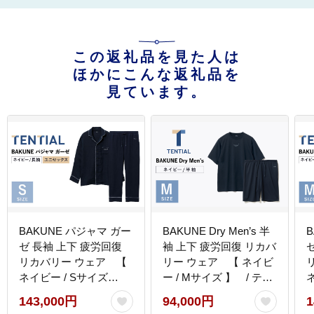
この返礼品を見た人は
ほかにこんな返礼品を
見ています。
BAKUNE パジャマ ガー
BAKUNE Dry Men’s 半
ゼ 長袖 上下 疲労回復
袖 上下 疲労回復 リカバ
リカバリー ウェア 【
リー ウェア 【 ネイビ
ネイビー / Sサイズ
ー / Mサイズ 】 / テン
】 / テンシャル
シャル bakune パジャマ
143,000円
94,000円
1
bakune パジャマ リカバ
リカバリーウェア 疲労
b