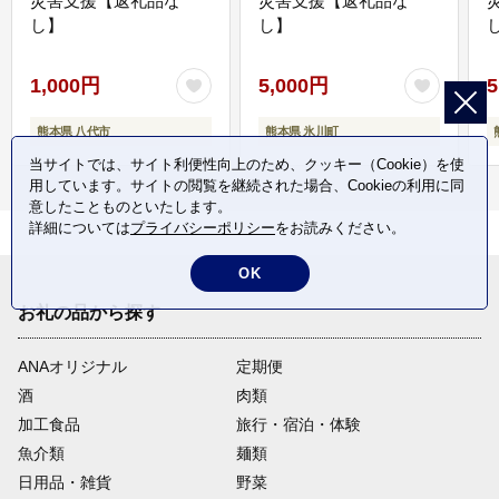
災害支援【返礼品な
災害支援【返礼品な
し】
し】
し
1,000円
5,000円
5
熊本県 八代市
熊本県 氷川町
当サイトでは、サイト利便性向上のため、クッキー（Cookie）を使
用しています。サイトの閲覧を継続された場合、Cookieの利用に同
意したことものといたします。
詳細については
プライバシーポリシー
をお読みください。
OK
お礼の品から探す
ANAオリジナル
定期便
酒
肉類
加工食品
旅行・宿泊・体験
魚介類
麺類
日用品・雑貨
野菜