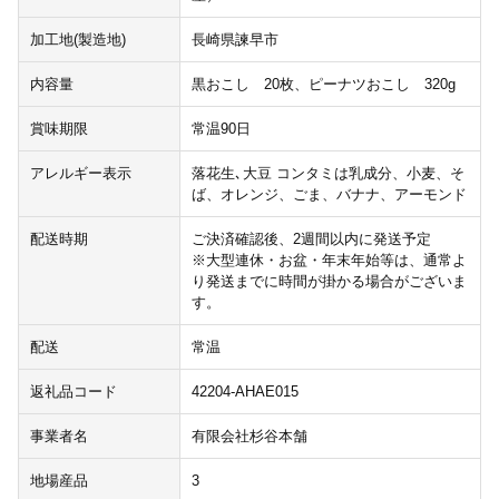
加工地(製造地)
長崎県諫早市
内容量
黒おこし 20枚、ピーナツおこし 320g
賞味期限
常温90日
アレルギー表示
落花生､大豆 コンタミは乳成分、小麦、そ
ば、オレンジ、ごま、バナナ、アーモンド
配送時期
ご決済確認後、2週間以内に発送予定
※大型連休・お盆・年末年始等は、通常よ
り発送までに時間が掛かる場合がございま
す。
配送
常温
返礼品コード
42204-AHAE015
事業者名
有限会社杉谷本舗
地場産品
3