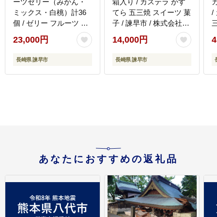
ーツゼリー（みかん・
箱入り / カステラ かす
ミックス・白桃）計36
てら 五三焼 スイーツ 菓
個 / ゼリー フルーツ フ
子 / 諫早市 / 株式会社松
ルーツゼリー 果物 ギフ
翁軒 [AHCT013]
23,000円
14,000円
4
ト ミックスゼリー みか
[
んゼリー 白桃ゼリー お
長崎県 諫早市
長崎県 諫早市
やつ 備蓄 / 諫早市 / 株式
会社たらみ [AHBR030]
あなたにおすすめの返礼品