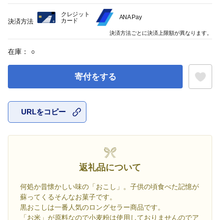
クレジット
ANA Pay
カード
決済方法
決済方法ごとに決済上限額が異なります。
在庫：
○
寄付をする
URLをコピー
お気に入
返礼品について
何処か昔懐かしい味の「おこし」。子供の頃食べた記憶が
蘇ってくるそんなお菓子です。
黒おこしは一番人気のロングセラー商品です。
「お米」が原料なので小麦粉は使用しておりませんのでア