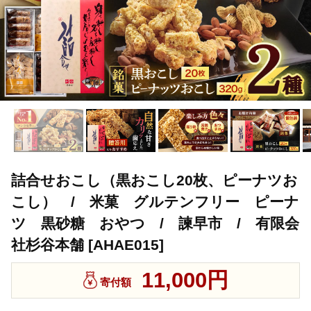
詰合せおこし（黒おこし20枚、ピーナツお
こし） / 米菓 グルテンフリー ピーナ
ツ 黒砂糖 おやつ / 諫早市 / 有限会
社杉谷本舗 [AHAE015]
11,000円
寄付額