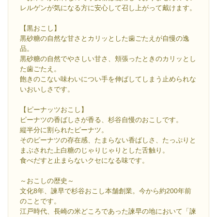
レルゲンが気になる方に安心して召し上がって戴けます。
【黒おこし】
黒砂糖の自然な甘さとカリッとした歯ごたえが自慢の逸
品。
黒砂糖の自然でやさしい甘さ、頬張ったときのカリッとし
た歯ごたえ。
飽きのこない味わいについ手を伸ばしてしまう止められな
いおいしさです。
【ピーナッツおこし】
ピーナツの香ばしさが香る、杉谷自慢のおこしです。
縦半分に割られたピーナツ。
そのピーナツの存在感、たまらない香ばしさ、たっぷりと
まぶされた上白糖のじゃりじゃりとした舌触り。
食べだすと止まらないクセになる味です。
～おこしの歴史～
文化8年、諫早で杉谷おこし本舗創業。今から約200年前
のことです。
江戸時代、長崎の米どころであった諫早の地において「諫