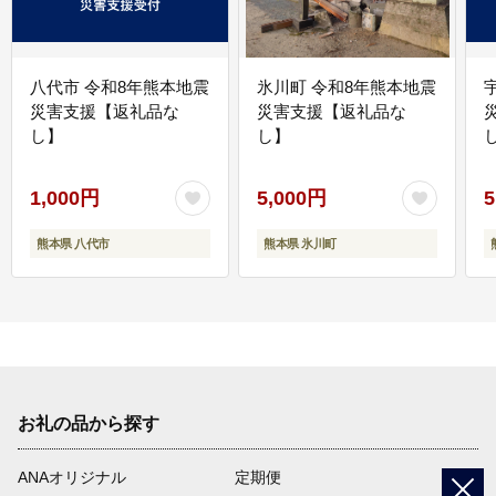
八代市 令和8年熊本地震
氷川町 令和8年熊本地震
災害支援【返礼品な
災害支援【返礼品な
し】
し】
し
1,000円
5,000円
5
熊本県 八代市
熊本県 氷川町
お礼の品から探す
ANAオリジナル
定期便