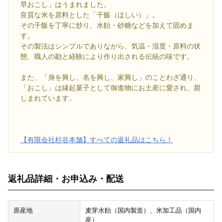
早おこし」はうまれました。
良質な米を原料とした「干飯（ほしい）」。
その干飯を丁寧に炒り、水飴・砂糖などを加えて固めま
す。
その製法はシンプルでありながら、気温・湿度・原料の状
態、職人の勘と経験により作り出される伝統の味です。
また、「身を興し、名を興し、家興し」のことわざ通り、
「おこし」は縁起菓子として御進物にお土産に愛され、親
しまれています。
【有限会社杉谷本舗】すべての返礼品はこちら！
返礼品詳細・お申込み・配送
原産地
麦芽水飴（国内製造）、米加工品（国内
産）