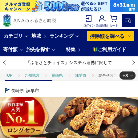
ログイン
新規登録
カート
カテゴリ
地域
ランキング
控除額を調べる
寄付額
旅先を探す
特集
ご利用ガイド
「ふるさとチョイス」システム連携に関して
+3
TOP
九州地方
長崎県
諫早市
詰合せおこし（黒おこし
TOP
パン・菓子類
詰合せおこし（黒おこし20枚、ピーナツおこし）
長崎県
諫早市
TOP
パン・菓子類
和菓子
詰合せおこし（黒おこし20枚、ピ
TOP
パン・菓子類
和菓子
ほかの和菓子
詰合せおこし