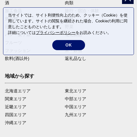
酒
肉類
加工食品
旅行・宿泊・体験
当サイトでは、サイト利便性向上のため、クッキー（Cookie）を使
魚介類
麺類
用しています。サイトの閲覧を継続された場合、Cookieの利用に同
日用品・雑貨
野菜
意したことものといたします。
詳細については
プライバシーポリシー
をお読みください。
パン・菓子類
電化製品
フルーツ
卵・乳製品
OK
ファッション
米・穀物
飲料(酒以外)
返礼品なし
地域から探す
北海道エリア
東北エリア
関東エリア
中部エリア
近畿エリア
中国エリア
四国エリア
九州エリア
沖縄エリア