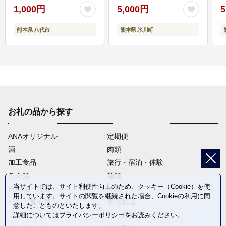
1,000円
5,000円
5
熊本県 八代市
熊本県 氷川町
お礼の品から探す
ANAオリジナル
定期便
酒
肉類
加工食品
旅行・宿泊・体験
魚介類
麺類
当サイトでは、サイト利便性向上のため、クッキー（Cookie）を使
日用品・雑貨
野菜
用しています。サイトの閲覧を継続された場合、Cookieの利用に同
パン・菓子類
電化製品
意したことものといたします。
フルーツ
卵・乳製品
詳細については
プライバシーポリシー
をお読みください。