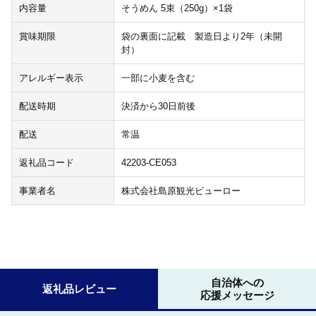
内容量
そうめん 5束（250g）×1袋
賞味期限
袋の裏面に記載 製造日より2年（未開
封）
アレルギー表示
一部に小麦を含む
配送時期
決済から30日前後
配送
常温
返礼品コード
42203-CE053
事業者名
株式会社島原観光ビューロー
自治体への
返礼品レビュー
応援メッセージ