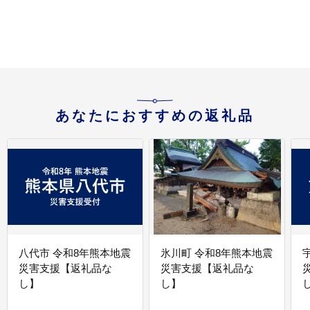
あなたにおすすめの返礼品
八代市 令和8年熊本地震
氷川町 令和8年熊本地震
災害支援【返礼品な
災害支援【返礼品な
し】
し】
し