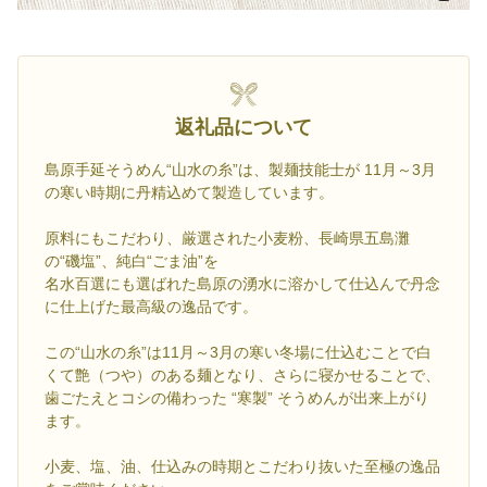
返礼品について
島原手延そうめん“山水の糸”は、製麺技能士が 11月～3月
の寒い時期に丹精込めて製造しています。
原料にもこだわり、厳選された小麦粉、長崎県五島灘
の“磯塩”、純白“ごま油”を
名水百選にも選ばれた島原の湧水に溶かして仕込んで丹念
に仕上げた最高級の逸品です。
この“山水の糸”は11月～3月の寒い冬場に仕込むことで白
くて艶（つや）のある麺となり、さらに寝かせることで、
歯ごたえとコシの備わった “寒製” そうめんが出来上がり
ます。
小麦、塩、油、仕込みの時期とこだわり抜いた至極の逸品