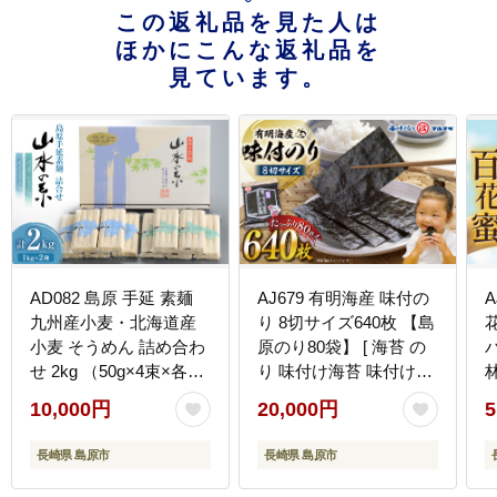
この返礼品を見た人は
ほかにこんな返礼品を
見ています。
AD082 島原 手延 素麺
AJ679 有明海産 味付の
A
九州産小麦・北海道産
り 8切サイズ640枚 【島
花
小麦 そうめん 詰め合わ
原のり80袋】 [ 海苔 の
バ
せ 2kg （50g×4束×各5
り 味付け海苔 味付けの
袋） [ そうめん 素麺 手
り 塩のり 焼き海苔 味海
10,000円
20,000円
5
延べ素麺 手延べそうめ
苔 塩海苔 おにぎり 個包
県
ん セット 詰め合わせ 麺
装 有明海 国産 株式会社
長崎県 島原市
長崎県 島原市
めん 長期保存 夏 時短
丸政水産 長崎県 島原市
長崎県 島原市 ]
]