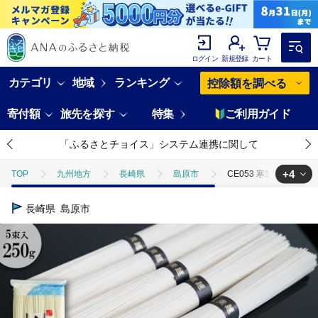
ログイン
新規登録
カート
カテゴリ
地域
ランキング
控除額を調べる
寄付額
旅先を探す
特集
ご利用ガイド
「ふるさとチョイス」システム連携に関して
+4
TOP
九州地方
長崎県
島原市
CE053 寒製 島原手
TOP
加工食品
CE053 寒製 島原手延そうめん 山水の糸 1袋（5
長崎県
島原市
TOP
加工食品
ほかの加工食品
CE053 寒製 島原手延そう
TOP
麺類
CE053 寒製 島原手延そうめん 山水の糸 1袋（5束）
TOP
麺類
そうめん・ひやむぎ
CE053 寒製 島原手延そう