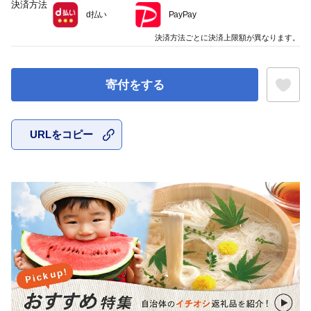
決済方法
d払い
PayPay
決済方法ごとに決済上限額が異なります。
寄付をする
URLをコピー
お気に入