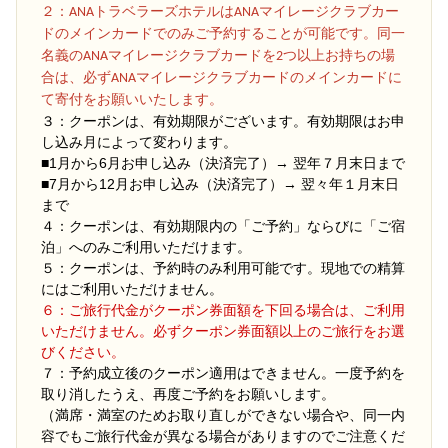
２
：ANAトラベラーズホテルはANAマイレージクラブカー
ドのメインカードでのみご予約することが可能です。同一
名義のANAマイレージクラブカードを2つ以上お持ちの場
合は、必ずANAマイレージクラブカードのメインカードに
て寄付をお願いいたします。
３：クーポンは、有効期限がございます。有効期限はお申
し込み月によって変わります。
■1月から6月お申し込み（決済完了）→ 翌年７月末日まで
■7月から12月お申し込み（決済完了）→ 翌々年１月末日
まで
４：クーポンは、有効期限内の「ご予約」ならびに「ご宿
泊」へのみご利用いただけます。
５：クーポンは、予約時のみ利用可能です。現地での精算
にはご利用いただけません。
６：ご旅行代金がクーポン券面額を下回る場合は、ご利用
いただけません。必ずクーポン券面額以上のご旅行をお選
びください。
７：予約成立後のクーポン適用はできません。一度予約を
取り消したうえ、再度ご予約をお願いします。
（満席・満室のためお取り直しができない場合や、同一内
容でもご旅行代金が異なる場合がありますのでご注意くだ