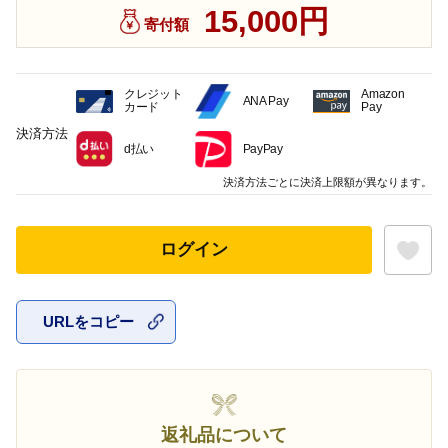
15,000円
寄付額
クレジット
Amazon
ANA Pay
カード
Pay
決済方法
d払い
PayPay
決済方法ごとに決済上限額が異なります。
ログイン
URLをコピー
お気に入
返礼品について