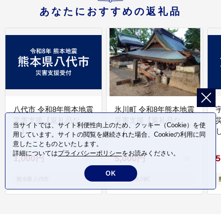
あなたにおすすめの返礼品
八代市 令和8年熊本地震
氷川町 令和8年熊本地震
災害支援【返礼品な
災害支援【返礼品な
当サイトでは、サイト利便性向上のため、クッキー（Cookie）を使
し】
し】
し
用しています。サイトの閲覧を継続された場合、Cookieの利用に同
意したことものといたします。
詳細については
プライバシーポリシー
をお読みください。
1,000円
5,000円
5
OK
熊本県 八代市
熊本県 氷川町