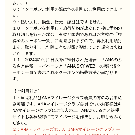
さい。）
８：当クーポンご利用の際は他の割引のご利用はできませ
ん。
９：払い戻し、換金、転売、譲渡はできません。
１０：クーポンを利用して旅行契約が成立した後に予約の
取り消しを行った場合、有効期限内であればお客様の「獲
得済みクーポン一覧」に返還されますので、再度利用頂け
ます。取り消しした際に有効期限が切れていた場合は失効
いたします。
１１：2024年10月1日以降に寄付された場合、「ANAのふ
るさと納税」マイページと「ANA SKY WEB」の獲得済ク
ーポン一覧で表示されるクーポンの掲載方法が異なりま
す。
【ご利用前に】
１：当返礼品はANAマイレージクラブ会員の方のみお申込
み可能です。ANAマイレージクラブ会員でないお客様はA
NAマイレージクラブにご加入の上、ANAのふるさと納税
サイトお客様登録にてマイページを作成し、お申し込みく
ださい。
２
：ANAトラベラーズホテルはANAマイレージクラブカー