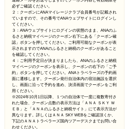
必ずご確認ください。
２：クーポンにANAマイレージクラブ会員番号が記載され
ていますので、その番号でANAウェブサイトにログインし
てください。
３：ANAウェブサイトにログインの状態のまま、ANAのふ
るさと納税マイページのクーポン右下にある「クーポン確
認」ボタンを押してください。ご利用可能なクーポンが表
示されますのでANAのふるさと納税のクーポンがあること
を確認してください。
４：ご利用予定日が決まりましたら、ANAのふるさと納税
マイページのクーポンを表示し、クーポンの右下の「ご予
約」ボタンを押してください。ANAトラベラーズの予約画
面に遷移します。クーポン発行自治体内の宿泊施設を選択
し、画面に沿って予約を進め、決済画面でクーポンをご利
用ください。
※2024年10月1日以降、１つの自治体で一度に複数寄付さ
れた場合、クーポン点数の表示方法は「ＡＮＡ ＳＫＹ Ｗ
ＥＢ」と「ＡＮＡのふるさと納税サイト」にて表示方法が
異なります。詳しくはＡＮＡ SKY WEBをご確認頂くか、
下記のＡＮＡトラベラーズ国内ツアーデスクまでお問い合
わせください。