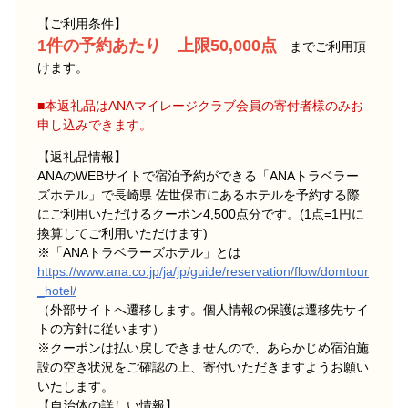
【ご利用条件】
1件の予約あたり 上限50,000点
までご利用頂
けます。
■本返礼品はANAマイレージクラブ会員の寄付者様のみお
申し込みできます。
【返礼品情報】
ANAのWEBサイトで宿泊予約ができる「ANAトラベラー
ズホテル」で長崎県 佐世保市にあるホテルを予約する際
にご利用いただけるクーポン4,500点分です。(1点=1円に
換算してご利用いただけます)
※「ANAトラベラーズホテル」とは
https://www.ana.co.jp/ja/jp/guide/reservation/flow/domtour
_hotel/
（外部サイトへ遷移します。個人情報の保護は遷移先サイ
トの方針に従います）
※クーポンは払い戻しできませんので、あらかじめ宿泊施
設の空き状況をご確認の上、寄付いただきますようお願い
いたします。
【自治体の詳しい情報】