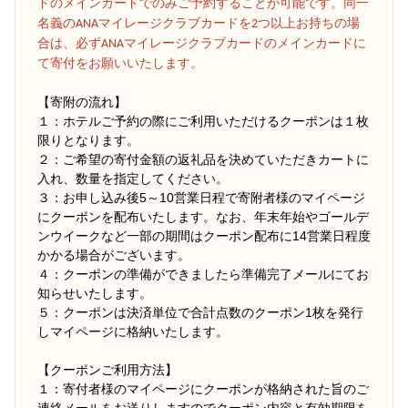
ドのメインカードでのみご予約することが可能です。同一
名義のANAマイレージクラブカードを2つ以上お持ちの場
合は、必ずANAマイレージクラブカードのメインカードに
て寄付をお願いいたします。
【寄附の流れ】
１：ホテルご予約の際にご利用いただけるクーポンは１枚
限りとなります。
２：ご希望の寄付金額の返礼品を決めていただきカートに
入れ、数量を指定してください。
３：お申し込み後5～10営業日程で寄附者様のマイページ
にクーポンを配布いたします。なお、年末年始やゴールデ
ンウイークなど一部の期間はクーポン配布に14営業日程度
かかる場合がございます。
４：クーポンの準備ができましたら準備完了メールにてお
知らせいたします。
５：クーポンは決済単位で合計点数のクーポン1枚を発行
しマイページに格納いたします。
【クーポンご利用方法】
１：寄付者様のマイページにクーポンが格納された旨のご
連絡メールをお送りしますのでクーポン内容と有効期限を