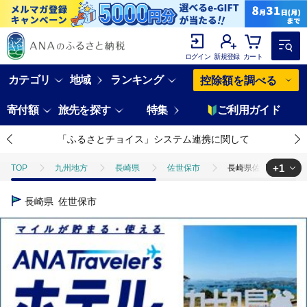
ログイン
新規登録
カート
カテゴリ
地域
ランキング
控除額を調べる
寄付額
旅先を探す
特集
ご利用ガイド
「ふるさとチョイス」システム連携に関して
+1
TOP
九州地方
長崎県
佐世保市
長崎県佐世保市（ハウ
TOP
ANAオリジナル
ANA関連返礼品
ホテルクーポン
長崎県
佐世保市