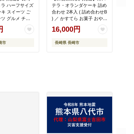
ラ ハーフサイズ
テラ・オランダケーキ 詰め
ーキ スイーツ ご
合わせ 2本入 ( 詰め合わせB
ツ グルメ チョ
) ／ かすてら お菓子 おやつ
レート グルメ
福砂屋 ふくさや カット済
円
16,000円
お取り寄せ お土産 長崎県
長崎市
崎市
長崎県 長崎市