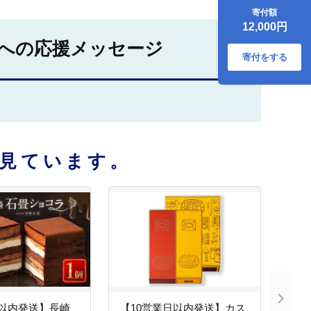
菓子 お菓子 菓子
寄付額
12,000円
への応援メッセージ
寄付をする
見ています。
日以内発送】長崎
【10営業日以内発送】カス