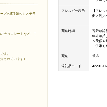
・アールグ
アレルギー表示
【アレル
ーズの5種類のカステラ
卵／乳／
配送時期
寄附確認
産のチョコレートなど、こ
年末年始
※天候や
ご了承く
店です。
配送
常温
介されています♪
返礼品コード
42201-L