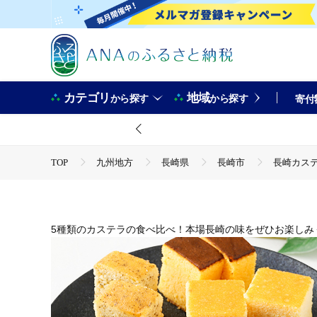
カテゴリ
地域
から探す
から探す
寄付
TOP
九州地方
長崎県
長崎市
長崎カステ
TOP
パン・菓子類
長崎カステラ 5種類 食べ比べセッ
TOP
パン・菓子類
洋菓子
長崎カステラ 5種類
TOP
パン・菓子類
洋菓子
ケーキ
長崎カ
TOP
パン・菓子類
洋菓子
ほかの洋菓子
5種類のカステラの食べ比べ！本場長崎の味をぜひお楽しみ