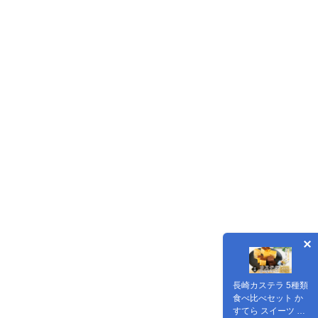
長崎カステラ 5種類
食べ比べセット か
すてら スイーツ 洋