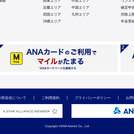
体験
関東エリア
中部エリア
ワンス
近畿エリア
中国エリア
確定申
四国エリア
九州エリア
控除上
沖縄エリア
年金受
外部送信について
ご利用規約
プライバシーポリシー
お問
Copyright ©ANA Akindo Co., Ltd