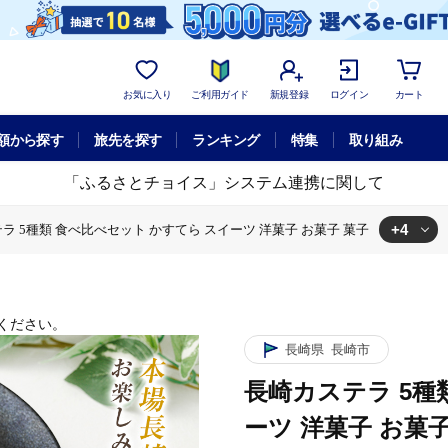
お気に入り
ご利用ガイド
新規登録
ログイン
カート
額から探す
旅先を探す
ランキング
特集
取り組み
「ふるさとチョイス」システム連携に関して
+4
ラ 5種類 食べ比べセット かすてら スイーツ 洋菓子 お菓子 菓子
ト かすてら スイーツ 洋菓子 お菓子 菓子
 食べ比べセット かすてら スイーツ 洋菓子 お菓子 菓子
ステラ 5種類 食べ比べセット かすてら スイーツ 洋菓子 お菓子 菓子
長崎カステラ 5種類 食べ比べセット かすてら スイーツ 洋菓子 お菓子 菓子
ください。
長崎県
長崎市
長崎カステラ 5種
ーツ 洋菓子 お菓子