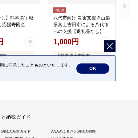
なし】熊本県宇城
八代市向け 災害支援※山梨
と応援寄附金
県富士吉田市による八代市
への支援【返礼品なし】
円
1,000円
城市
山梨県 富士吉田市
の利用に同意したことものといたします。
OK
さと納税ガイド
と納税の基本ガイド
ANAのふるさと納税の特徴