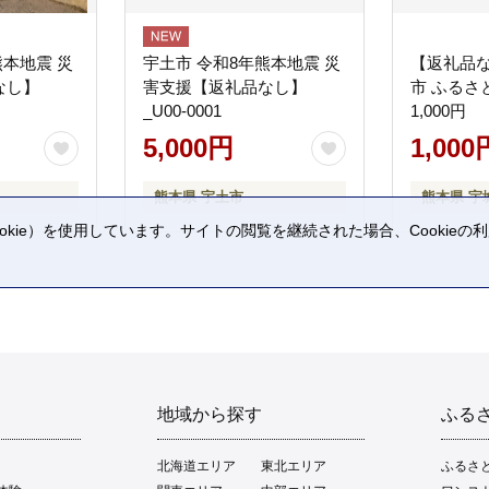
熊本地震 災
宇土市 令和8年熊本地震 災
【返礼品
なし】
害支援【返礼品なし】
市 ふるさ
_U00-0001
1,000円
5,000円
1,000
熊本県 宇土市
熊本県 宇
kie）を使用しています。サイトの閲覧を継続された場合、Cookie
。
地域から探す
ふる
北海道エリア
東北エリア
ふるさ