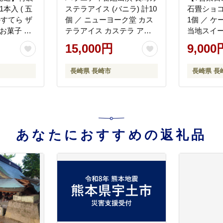
本入 ( 五
ステラアイス (バニラ) 計10
石畳ショコ
かすてら ザ
個 ／ ニューヨーク堂 カス
1個 ／ ケ
お菓子 お
テラアイス カステラ アイ
当地スイー
お土産 福
ス デザート スイーツ お菓
コ チョコ
15,000円
9,000
イーツ 長
子 おやつ 冷凍 人気 ご当地
お取り寄せ 長崎 長崎県 長
長崎県 長崎市
長崎県 長
崎市
あなたにおすすめの返礼品