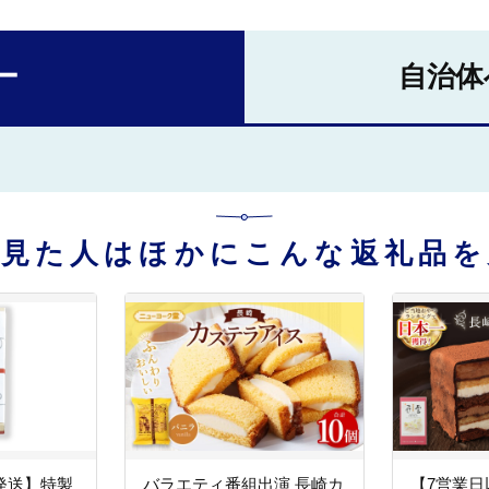
ー
自治体
を見た人はほかにこんな返礼品を
発送】特製
バラエティ番組出演 長崎カ
【7営業