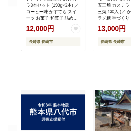
ラ3本セット (190g×3本) ／
五三焼 カステラ 1
コーヒー味 かすてら スイ
三焼 1本入 )／ 
ーツ お菓子 和菓子 詰め合
ラメ糖 手づくり 
わせ ギフト 贈り物 長崎県
やつ お取り寄せ 
12,000円
13,000円
長崎
砂屋 ふくさや ス
崎県 長崎市
長崎県 長崎市
長崎県 長崎市