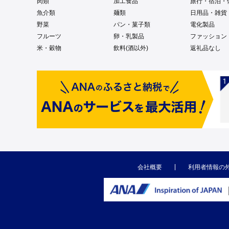
肉類
加工食品
旅行・宿泊・
魚介類
麺類
日用品・雑貨
野菜
パン・菓子類
電化製品
フルーツ
卵・乳製品
ファッション
米・穀物
飲料(酒以外)
返礼品なし
会社概要
利用者情報の