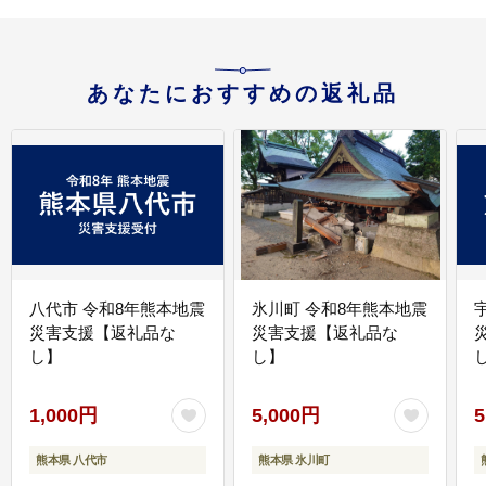
あなたにおすすめの返礼品
八代市 令和8年熊本地震
氷川町 令和8年熊本地震
災害支援【返礼品な
災害支援【返礼品な
し】
し】
し
1,000円
5,000円
5
熊本県 八代市
熊本県 氷川町