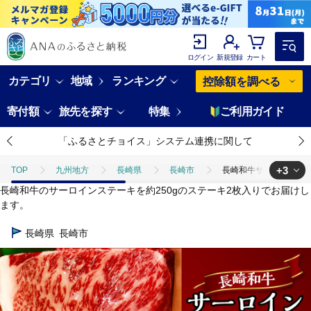
ログイン
新規登録
カート
カテゴリ
地域
ランキング
控除額を調べる
寄付額
旅先を探す
特集
ご利用ガイド
「ふるさとチョイス」システム連携に関して
+3
TOP
九州地方
長崎県
長崎市
長崎和牛サーロインステーキ
長崎和牛のサーロインステーキを約250gのステーキ2枚入りでお届けし
TOP
肉
長崎和牛サーロインステーキ 約250g×2枚 合計500g 牛 牛
ます。
TOP
肉
牛肉
長崎和牛サーロインステーキ 約250g×2枚 合計5
長崎県
長崎市
TOP
肉
牛肉
ステーキ(牛肉)
長崎和牛サーロインステーキ