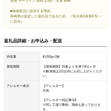
赤身 サーロイン 焼肉 お祝い 冷凍 長崎
■地場産品に該当する理由
長崎県が認定した返礼品であるため。（告示第5条第8号ハ
に該当）
返礼品詳細・お申込み・配送
内容量
約250g×2枚
賞味期限
【賞味期限】到着より冷凍で約1ヶ月
※解凍後は2日以内にお召し上がりくださ
い。
アレルギー表示
【アレルギー】
牛肉
【アレルギー特記事項】
※同じ工場で豚肉、鶏肉も扱っておりま
す。