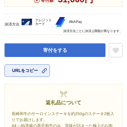
寄付額
クレジット
ANA Pay
カード
決済方法
決済方法ごとに決済上限額が異なります。
寄付をする
URLをコピー
お気に入
返礼品について
長崎和牛のサーロインステーキを約250gのステーキ2枚入
りでお届けします。
A4～A5等級の黒毛和牛のみ、旨味が詰まった極上のお肉