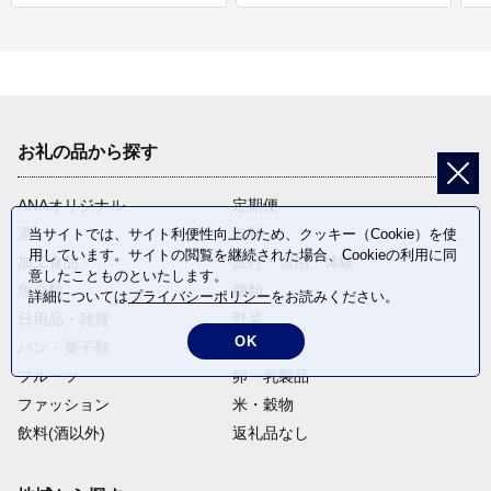
お礼の品から探す
ANAオリジナル
定期便
酒
肉類
当サイトでは、サイト利便性向上のため、クッキー（Cookie）を使
用しています。サイトの閲覧を継続された場合、Cookieの利用に同
加工食品
旅行・宿泊・体験
意したことものといたします。
魚介類
麺類
詳細については
プライバシーポリシー
をお読みください。
日用品・雑貨
野菜
OK
パン・菓子類
電化製品
フルーツ
卵・乳製品
ファッション
米・穀物
飲料(酒以外)
返礼品なし