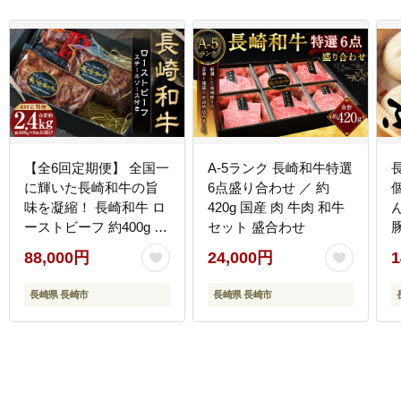
【全6回定期便】 全国一
A-5ランク 長崎和牛特選
長
に輝いた長崎和牛の旨
6点盛り合わせ ／ 約
味を凝縮！ 長崎和牛 ロ
420g 国産 肉 牛肉 和牛
ーストビーフ 約400g 牛
セット 盛合わせ
肉 肉 牛 和牛 国産牛
88,000円
24,000円
1
長崎県 長崎市
長崎県 長崎市