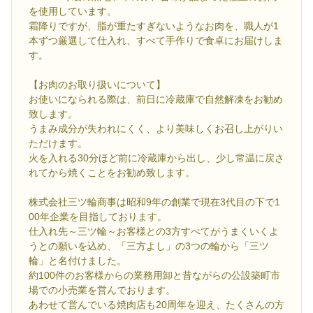
を使用しています。
霜降りですが、脂が重たすぎないようなお肉を、職人が1
本ずつ厳選して仕入れ、すべて手作りで食卓にお届けしま
す。
【お肉のお取り扱いについて】
お使いになられる際は、前日に冷蔵庫で自然解凍をお勧め
致します。
うまみ成分が失われにくく、より美味しくお召し上がりい
ただけます。
火を入れる30分ほど前に冷蔵庫から出し、少し常温に戻さ
れてから焼くことをお勧め致します。
株式会社三ツ輪商事は昭和9年の創業で現在3代目の下で1
00年企業を目指しております。
仕入れ先～三ツ輪～お客様との3方すべてがうまくいくよ
うとの願いを込め、「三方よし」の3つの輪から「三ツ
輪」と名付けました。
約100件のお客様からの業務用卸と昔ながらの公設築町市
場での小売業を営んでおります。
あわせて営んでいる焼肉店も20周年を迎え、たくさんの方