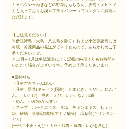
キャベツや玉ねぎなどの野菜はもちろん、豚肉・エビ・イ
カも入っておりお鍋やフライパン一つでカンタンに調理い
ただけます。
【ご注意ください】
※伊豆諸島（大島・八丈島を除く）および小笠原諸島には
冷蔵・冷凍商品の発送ができませんので、あらかじめご了
承くださいませ。
※12月～1月は申込過多により記載の納期よりもお時間を
いただく場合がございます。予めご了承くださいませ。
■原材料名
〈具材付きちゃんぽん〉
・具材：野菜(キャベツ(国産)、たまねぎ、もやし、にんじ
ん、しいたけ)、豚肉、えび、いか、なたね油
・めん：小麦粉/かんすい
・スープ：ポークエキス、食塩、チキンエキス、しょう
ゆ、砂糖、魚醤/調味料(アミノ酸等)、増粘剤(キサンタン
ガム)
(一部に小麦・えび・大豆・鶏肉・豚肉・いかを含む)