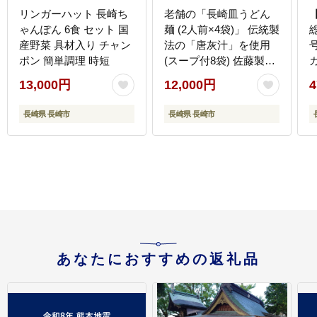
リンガーハット 長崎ち
老舗の「長崎皿うどん
ゃんぽん 6食 セット 国
麺 (2人前×4袋)」 伝統製
産野菜 具材入り チャン
法の「唐灰汁」を使用
号
ポン 簡単調理 時短
(スープ付8袋) 佐藤製麺
所
13,000円
12,000円
4
長崎県 長崎市
長崎県 長崎市
あなたにおすすめの返礼品