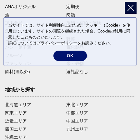
ANAオリジナル
定期便
酒
肉類
加工食品
旅行・宿泊・体験
当サイトでは、サイト利便性向上のため、クッキー（Cookie）を使
魚介類
麺類
用しています。サイトの閲覧を継続された場合、Cookieの利用に同
意したことものといたします。
日用品・雑貨
野菜
詳細については
プライバシーポリシー
をお読みください。
パン・菓子類
電化製品
フルーツ
卵・乳製品
OK
ファッション
米・穀物
飲料(酒以外)
返礼品なし
地域から探す
北海道エリア
東北エリア
関東エリア
中部エリア
近畿エリア
中国エリア
四国エリア
九州エリア
沖縄エリア