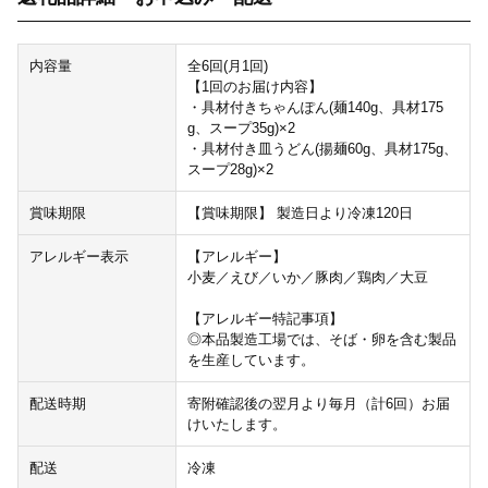
内容量
全6回(月1回)
【1回のお届け内容】
・具材付きちゃんぽん(麺140g、具材175
g、スープ35g)×2
・具材付き皿うどん(揚麺60g、具材175g、
スープ28g)×2
賞味期限
【賞味期限】 製造日より冷凍120日
アレルギー表示
【アレルギー】
小麦／えび／いか／豚肉／鶏肉／大豆
【アレルギー特記事項】
◎本品製造工場では、そば・卵を含む製品
を生産しています。
配送時期
寄附確認後の翌月より毎月（計6回）お届
けいたします。
配送
冷凍