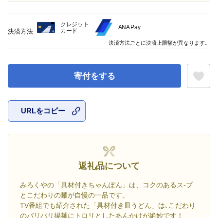
クレジット
ANA Pay
カード
決済方法
決済方法ごとに決済上限額が異なります。
寄付をする
URLをコピー
お気に入
返礼品について
みろくやの「具材付きちゃんぽん」は、コクのあるス-プ
とこだわりの麺が自慢の一品です。
TV番組でも紹介された「具材付き皿うどん」は､こだわり
のパリパリ揚麺にトロリとしたあんかけが絶妙です！