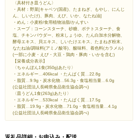
〈具材付き皿うどん〉
・具材：野菜[キャベツ(国産)、たまねぎ、もやし、にんじ
ん、しいたけ)、豚肉、えび、いか、なたね油]
・めん：小麦粉/食用植物油脂/かんすい
・スープ：コーンスターチ、砂糖、ポテトスターチ、食
塩、チキンパウダー、粉末しょうゆ、たん白加水分解物、
酵母エキス、貝エキス、しいたけエキス、たまねぎ粉末、
なたね油/調味料(アミノ酸等)、酸味料、着色料(カラメル)
(一部に小麦・えび・大豆・鶏肉・豚肉・いかを含む)
【栄養成分表示】
〈ちゃんぽん1食(350g)あたり〉
・エネルギー…406kcal ・たんぱく質…22.8g
・脂質…9.9g・炭水化物…56.3g・食塩相当量…6.0g
(公益社団法人長崎県食品衛生協会調べ)
〈皿うどん1食(263g)あたり〉
・エネルギー…533kcal ・たんぱく質…17.5g
・脂質…19.9g・炭水化物…71.0g・食塩相当量…4.1g
(公益社団法人長崎県食品衛生協会調べ)
返礼品詳細・お申込み・配送