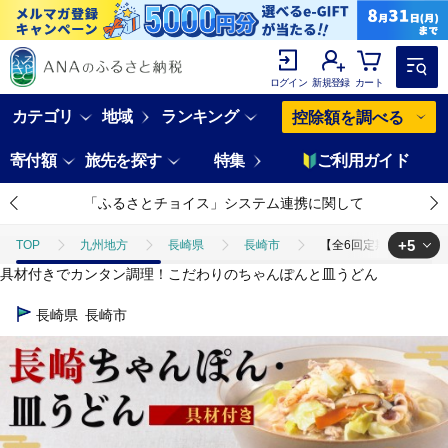
ログイン
新規登録
カート
カテゴリ
地域
ランキング
控除額を調べる
寄付額
旅先を探す
特集
ご利用ガイド
「ふるさとチョイス」システム連携に関して
+5
TOP
九州地方
長崎県
長崎市
【全6回定期便】具材付き
具材付きでカンタン調理！こだわりのちゃんぽんと皿うどん
TOP
定期便
【全6回定期便】具材付き！長崎ちゃんぽん・皿うどん揚麺 
長崎県
長崎市
TOP
定期便
ほかの定期便
【全6回定期便】具材付き！長崎ちゃ
TOP
麺類
【全6回定期便】具材付き！長崎ちゃんぽん・皿うどん揚麺 各
TOP
麺類
うどん
【全6回定期便】具材付き！長崎ちゃんぽん・
TOP
麺類
ほかの麺類
【全6回定期便】具材付き！長崎ちゃんぽ