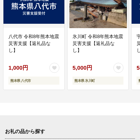
八代市 令和8年熊本地震
氷川町 令和8年熊本地震
災害支援【返礼品な
災害支援【返礼品な
し】
し】
し
1,000円
5,000円
5
熊本県 八代市
熊本県 氷川町
お礼の品から探す